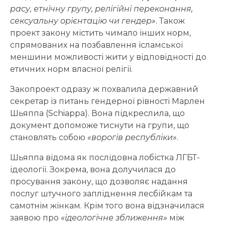
расу, етнічну групу, релігійні переконання,
сексуальну орієнтацію чи гендер»
. Також
проект закону містить чимало інших норм,
спрямованих на позбавлення ісламської
меншини можливості жити у відповідності до
етичних норм власної релігії.
Закопроект одразу ж похвалила державний
секретар із питань гендерної рівності Марлен
Шьяппа (Schiappa). Вона підкреслила, що
документ допоможе тиснути на групи, що
становлять собою
«ворогів республіки»
.
Шьяппа відома як послідовна лобістка ЛГБТ-
ідеології. Зокрема, вона долучилася до
просування закону, що дозволяє надання
послуг штучного запліднення лесбійкам та
самотнім жінкам. Крім того вона відзначилася
заявою про
«ідеологічне зближення»
між