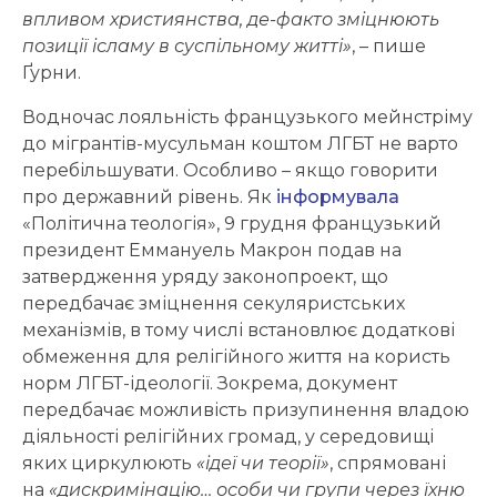
впливом християнства, де-факто зміцнюють
позиції ісламу в суспільному житті»
, – пише
Ґурни.
Водночас лояльність французького мейнстріму
до мігрантів-мусульман коштом ЛГБТ не варто
перебільшувати. Особливо – якщо говорити
про державний рівень. Як
інформувала
«Політична теологія», 9 грудня французький
президент Еммануель Макрон подав на
затвердження уряду законопроект, що
передбачає зміцнення секуляристських
механізмів, в тому числі встановлює додаткові
обмеження для релігійного життя на користь
норм ЛГБТ-ідеології. Зокрема, документ
передбачає можливість призупинення владою
діяльності релігійних громад, у середовищі
яких циркулюють
«ідеї чи теорії»
, спрямовані
на
«дискримінацію… особи чи групи через їхню