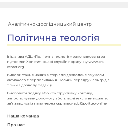
Аналітично-дослідницький центр
Політична теологія
Ініціатива АДЦ «Політична теологія» започаткована за
підтримки Християнської служби порятунку www.crs-
center.org.
Використання наших матеріалів дозволене за умови
активного гіперпосилання. Повний передрук лонгрідів –
тільки з дозволу редакції.
Висловити подяку або конструктивну критику,
запропонувати допомогу або власні тексти ви можете,
зв’язавшись із нами через скриньку
adc@politteo.online
.
Наша команда
Про нас