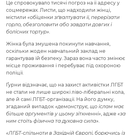
Це спровокувало тисячі погроз на її адресу у
соцмережах. Листи, що надходили жінці,
містили
«обіцянки зґвалтувати її, перерізати
горло, обезголовити або завдати довгих і
болісних тортур»
.
Жінка була змушена покинути навчання,
оскільки жоден навчальний заклад не
гарантував їй безпеку. Зараз вона часто змінює
місце проживання і перебуває під охороною
поліції.
Ґурни відзначає, що на захист активістки ЛГБТ
не стали не лише широкі ліво-ліберальні кола,
але й самі ЛГБТ-організації. На його думку,
згаданий випадок
«демонструє, що іслам має
більше аргументів у цьому зіткненні»
, адже
«за
ним стоїть фізична та духовна сила»
.
«ЛГБТ-спільноти в Західній Європі, борючись із