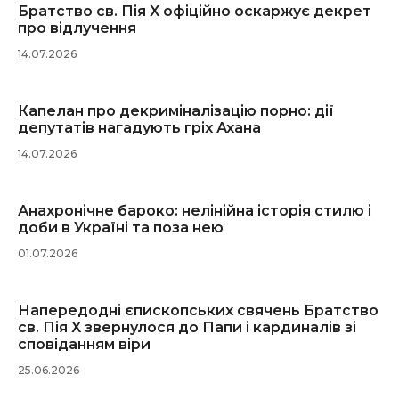
Братство св. Пія X офіційно оскаржує декрет
про відлучення
14.07.2026
Капелан про декриміналізацію порно: дії
депутатів нагадують гріх Ахана
14.07.2026
Анахронічне бароко: нелінійна історія стилю і
доби в Україні та поза нею
01.07.2026
Напередодні єпископських свячень Братство
св. Пія X звернулося до Папи і кардиналів зі
сповіданням віри
25.06.2026