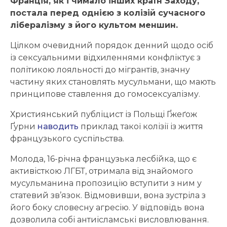
Франція, як і чимало інших країн Заходу,
постала перед однією з колізій сучасного
лібералізму з його культом меншин.
Цілком очевидний порядок денний щодо осіб
із сексуальними відхиленнями конфліктує з
політикою лояльності до мігрантів, значну
частину яких становлять мусульмани, що мають
принципове ставлення до гомосексуалізму.
Християнський публіцист із Польщі Ґжеґож
Ґурни
наводить
приклад такої колізії із життя
французького суспільства.
Молода, 16-річна французька лесбійка, що є
активісткою ЛГБТ, отримала від знайомого
мусульманина пропозицію вступити з ним у
статевий зв’язок. Відмовивши, вона зустріла з
його боку словесну агресію. У відповідь вона
дозволила собі антиісламські висловлювання.