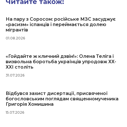
Читайте також:
На пару з Соросом: російське МЗС засуджує
«расизм» іспанців і переймається долею
мігрантів
01.08.2026
«Гойдайте ж кличний дзвін!»: Олена Теліга і
визвольна боротьба українців упродовж ХХ-
ХХІ століть
31.07.2026
Відбувся захист дисертації, присвяченої
богословським поглядам священномученика
Григорія Хомишина
15.07.2026