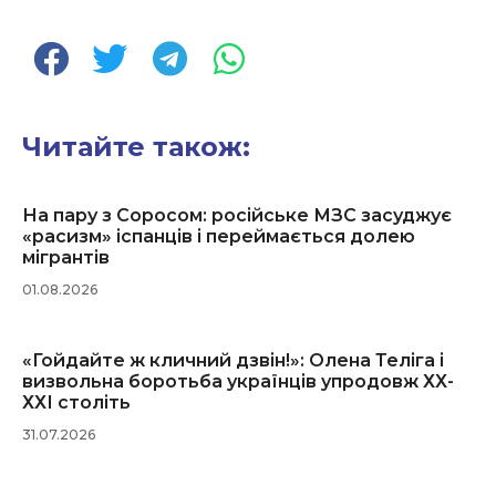
Читайте також:
На пару з Соросом: російське МЗС засуджує
«расизм» іспанців і переймається долею
мігрантів
01.08.2026
«Гойдайте ж кличний дзвін!»: Олена Теліга і
визвольна боротьба українців упродовж ХХ-
ХХІ століть
31.07.2026