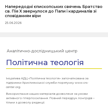
Напередодні єпископських свячень Братство
св. Пія X звернулося до Папи і кардиналів зі
сповіданням віри
25.06.2026
Аналітично-дослідницький центр
Політична теологія
Ініціатива АДЦ «Політична теологія» започаткована за
підтримки Християнської служби порятунку www.crs-
center.org.
Використання наших матеріалів дозволене за умови
активного гіперпосилання. Повний передрук лонгрідів –
тільки з дозволу редакції.