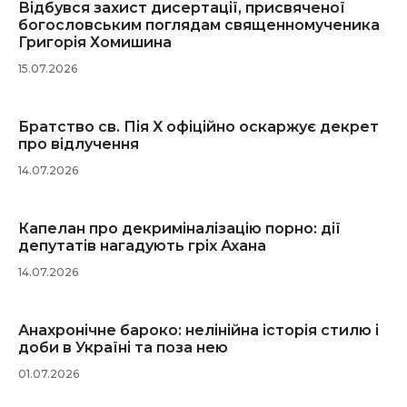
Відбувся захист дисертації, присвяченої
богословським поглядам священномученика
Григорія Хомишина
15.07.2026
Братство св. Пія X офіційно оскаржує декрет
про відлучення
14.07.2026
Капелан про декриміналізацію порно: дії
депутатів нагадують гріх Ахана
14.07.2026
Анахронічне бароко: нелінійна історія стилю і
доби в Україні та поза нею
01.07.2026