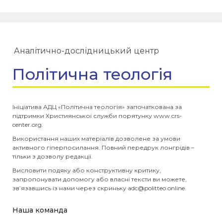
Аналітично-дослідницький центр
Політична теологія
Ініціатива АДЦ «Політична теологія» започаткована за
підтримки Християнської служби порятунку www.crs-
center.org.
Використання наших матеріалів дозволене за умови
активного гіперпосилання. Повний передрук лонгрідів –
тільки з дозволу редакції.
Висловити подяку або конструктивну критику,
запропонувати допомогу або власні тексти ви можете,
зв’язавшись із нами через скриньку
adc@politteo.online
.
Наша команда