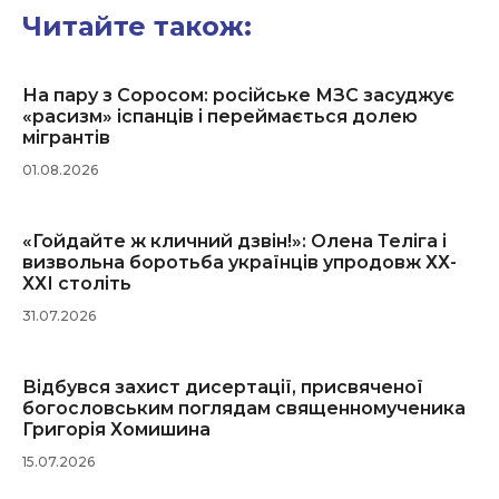
Читайте також:
На пару з Соросом: російське МЗС засуджує
«расизм» іспанців і переймається долею
мігрантів
01.08.2026
«Гойдайте ж кличний дзвін!»: Олена Теліга і
визвольна боротьба українців упродовж ХХ-
ХХІ століть
31.07.2026
Відбувся захист дисертації, присвяченої
богословським поглядам священномученика
Григорія Хомишина
15.07.2026