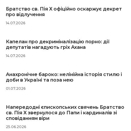
Братство св. Пія X офіційно оскаржує декрет
про відлучення
14.07.2026
Капелан про декриміналізацію порно: дії
депутатів нагадують гріх Ахана
14.07.2026
Анахронічне бароко: нелінійна історія стилю і
доби в Україні та поза нею
01.07.2026
Напередодні єпископських свячень Братство
св. Пія X звернулося до Папи і кардиналів зі
сповіданням віри
25.06.2026