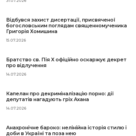
31.07.2026
Відбувся захист дисертації, присвяченої
богословським поглядам священномученика
Григорія Хомишина
15.07.2026
Братство св. Пія X офіційно оскаржує декрет
про відлучення
14.07.2026
Капелан про декриміналізацію порно: дії
депутатів нагадують гріх Ахана
14.07.2026
Анахронічне бароко: нелінійна історія стилю і
доби в Україні та поза нею