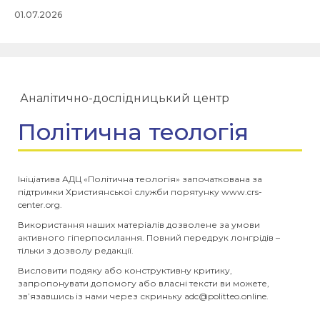
01.07.2026
Аналітично-дослідницький центр
Політична теологія
Ініціатива АДЦ «Політична теологія» започаткована за
підтримки Християнської служби порятунку www.crs-
center.org.
Використання наших матеріалів дозволене за умови
активного гіперпосилання. Повний передрук лонгрідів –
тільки з дозволу редакції.
Висловити подяку або конструктивну критику,
запропонувати допомогу або власні тексти ви можете,
зв’язавшись із нами через скриньку
adc@politteo.online
.