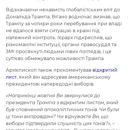
Відзначаючи ненависть глобалістських еліт до
Дональда Трампа, Вігано водночас визнав, що
Трампу за чотири роки перебування при владі
не вдалося взяти ситуацію в країні під
належний контроль. Ієрарх підкреслив, що
різноманітні інституції, органи правосуддя та
ЗМІ просякнуті людьми лівих поглядів, і це
суттєво обмежувало можливості Трампа.
Архієпископ також прокоментував
відкритий
лист
, який він адресував американському
президентові напередодні виборів.
«Наприкінці жовтня Ви звернулися до
президента Трампа з відкритим листом, який
був сповнений апокаліптичних тонів. Чи були
ці тони виправдані? Чи відчуваєте Ви, що
вибори підтвердили слушність цих тонів?»,
–