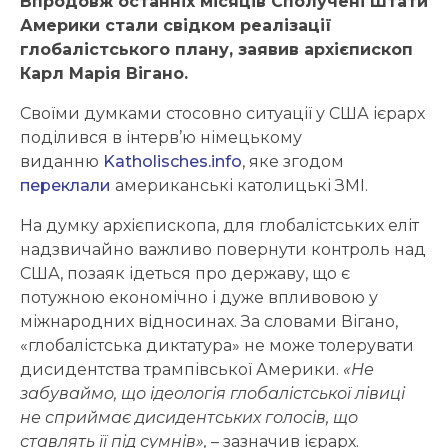
Впродовж останніх місяців Сполучені Штати
Америки стали свідком реалізації
глобалістського плану, заявив архієпископ
Карл Марія Вігано.
Своїми думками стосовно ситуації у США ієрарх
поділився в інтерв’ю німецькому
виданню
Katholisches.info
, яке згодом
переклали
американські католицькі ЗМІ.
На думку архієпископа, для глобалістських еліт
надзвичайно важливо повернути контроль над
США, позаяк ідеться про державу, що є
потужною економічно і дуже впливовою у
міжнародних відносинах. За словами Вігано,
«глобалістська диктатура» не може толерувати
дисидентства трампівської Америки.
«Не
забуваймо, що ідеологія глобалістської лівиці
не сприймає дисидентських голосів, що
ставлять її під сумнів»,
– зазначив ієрарх.