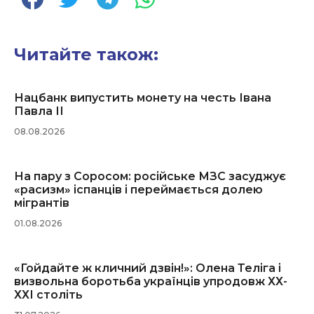
Читайте також:
Нацбанк випустить монету на честь Івана
Павла ІІ
08.08.2026
На пару з Соросом: російське МЗС засуджує
«расизм» іспанців і переймається долею
мігрантів
01.08.2026
«Гойдайте ж кличний дзвін!»: Олена Теліга і
визвольна боротьба українців упродовж ХХ-
ХХІ століть