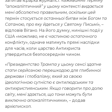
запитав ієрарха журналіст.
«Вживання терміну
“апокаліптичний” у цьому контексті видається
мені абсолютно правильним, оскільки цей
термін стосується останньої битви між Богом та
Сатаною, про яку йдеться у Святому Письмі»,
–
відповів Вігано. На його думку, нинішні події у
США
«можливо, не є частиною остаточного
конфлікту»
, одначе матимуть прямі наслідки
для часів, коли царство Антихриста
утвердиться безпосереднім чином.
«Президентство Трампа у цьому сенсі здатне
стати серйозною перешкодою для глибинної
держави і глобалізму, який за своєю
ідеологічною сутністю є антилюдським та
антихристиянським. Якщо говорити про долю
світу, мені здається, що тони можуть бути
виключно апокаліптичними»,
– додав
архієпископ.