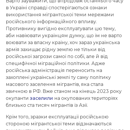
Варто зауважити, що впродовж останнього часу
в Україні справді спостерігаються ознаки
використання мігрантської теми мережами
російського інформаційного впливу.
Противнику вигідно експлуатувати цю тему,
аби навіювати українцям думку, що їм не варто
воювати за власну країну, хоч зараз українська
армія захищає рідну землю не тільки від
російської загрози самої по собі, але й від
специфічної міграційної політики. Адже
російська адміністрація переносить на
захоплені українські землі ту саму політику
масового заселення мігрантів, яка стала
звичною в РФ. Вже станом на кінець 2023 року
окупанти
заселили
на окупованих територіях
близько ста тисяч мігрантів із Азії.
Крім того, зразки експлуатації російською
стороною мігрантської теми відзначаються