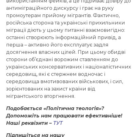
використанням фейків, а це підриває довіру до
антиміграційного дискурсу і грає на руку
промоутерам прийому мігрантів. Фактично,
російська сторона та українські прихильники
міграції діють у цьому питанні взаємовигідно:
останні створюють інформаційний привід, а
перша – активно його експлуатує задля
досягнення власних цілей. При цьому обидві
сторони об’єднані ворожим ставленням до
українських консервативних і націоналістичних
середовищ, які є стержнем водночас і
середовища вмотивованих військових, і сил,
зорієнтованих на захист країни від
мігрантського вторгнення.
Подобається «Політична теологія»?
Допоможіть нам працювати ефективніше!
Наші реквізити –
ТУТ
Підпишіться на нашу