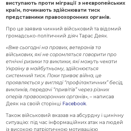
виступають проти міграції з неєвропейських
країн, починають здійснювати тиск
представники правоохоронних органів.
Про це заявив чинний військовий та відомий
громадсько-політичний діяч Тарас Деяк.
«Вже сьогодні на правих, ветеранів та
військових, які не соромляться говорити про
етнічні ризики та виклики, які можуть чекати
Україну в майбутньому, здійснюється
системний тиск. Поки триває війна, це
проявляється у вигляді “профілактичних” бесід,
викликів, передачі “привітів” через різних
оперів правоохоронних органів»,
– написав
Деяк на своїй сторінці
Facebook
.
Також військовий вказав на абсурдну і цинічну
ситуацію: під час інформаційних атак на людей
із високою патріотичною мотивацією