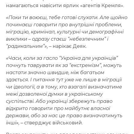
намагаються навісити ярлик «агентів Кремля».
«Поки ти воюєш, тебе готові слухати. Але щойно
починаєш говорити про внутрішні проблеми,
міграцію, кримінал, культурні чи демографічні
виклики – одразу стаєш “небезпечним” і
“радикальним”»,
– нарікає Деяк.
«Часи, коли за гасло “Україна для українців”
почнуть таврувати як за “екстремізм”, можуть
настати значно швидше, ніж багатьом
здається. І питання тут уже не лише в міграції
чи ідеології, а в тому, хто взагалі визначатиме
межі дозволеної думки в українському
суспільстві. Або українці збережуть право
відкрито говорити про майбутнє власної
держави, або за нас це право визначатимуть
інші»,
– стверджує військовий.