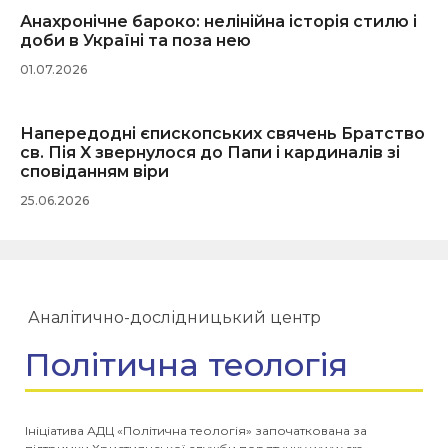
Анахронічне бароко: нелінійна історія стилю і
доби в Україні та поза нею
01.07.2026
Напередодні єпископських свячень Братство
св. Пія X звернулося до Папи і кардиналів зі
сповіданням віри
25.06.2026
Аналітично-дослідницький центр
Політична теологія
Ініціатива АДЦ «Політична теологія» започаткована за