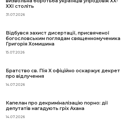
визвольна боротьба українців упродовж ХХ-
ХХІ століть
31.07.2026
Відбувся захист дисертації, присвяченої
богословським поглядам священномученика
Григорія Хомишина
15.07.2026
Братство св. Пія X офіційно оскаржує декрет
про відлучення
14.07.2026
Капелан про декриміналізацію порно: дії
депутатів нагадують гріх Ахана
14.07.2026