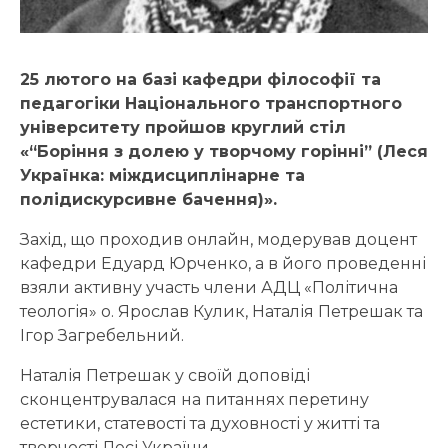
25 лютого на базі кафедри філософії та
педагогіки Національного транспортного
університету пройшов круглий стіл
«“Боріння з долею у творчому горінні” (Леся
Українка: міждисциплінарне та
полідискурсивне бачення)».
Захід, що проходив онлайн, модерував доцент
кафедри Едуард Юрченко, а в його проведенні
взяли активну участь члени АДЦ «Політична
теологія» о. Ярослав Кулик, Наталія Петрешак та
Ігор Загребельний.
Наталія Петрешак у своїй доповіді
сконцентрувалася на питаннях перетину
естетики, статевості та духовності у житті та
творчості Лесі України.