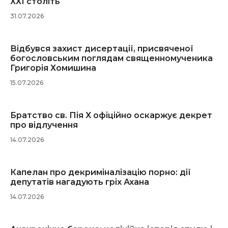
ХХІ століть
31.07.2026
Відбувся захист дисертації, присвяченої
богословським поглядам священномученика
Григорія Хомишина
15.07.2026
Братство св. Пія X офіційно оскаржує декрет
про відлучення
14.07.2026
Капелан про декриміналізацію порно: дії
депутатів нагадують гріх Ахана
14.07.2026