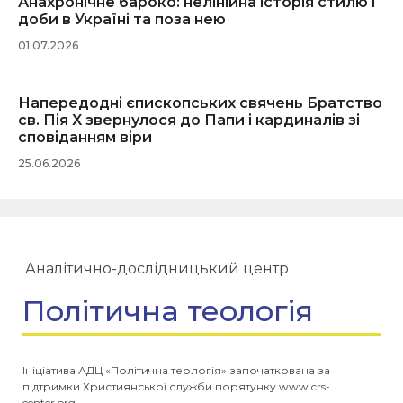
Анахронічне бароко: нелінійна історія стилю і
доби в Україні та поза нею
01.07.2026
Напередодні єпископських свячень Братство
св. Пія X звернулося до Папи і кардиналів зі
сповіданням віри
25.06.2026
Аналітично-дослідницький центр
Політична теологія
Ініціатива АДЦ «Політична теологія» започаткована за
підтримки Християнської служби порятунку www.crs-
center.org.