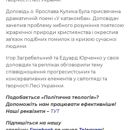
Доповідь о. Ярослава Кулика була присвячена
драматичній поемі «У катакомбах». Доповідач
зачепив проблему хибного розуміння поетесою
ієрархічної природи християнства і окреслив
зв’язок подібних помилок із кризою сучасної
людини.
Ігор Загребельний та Едуард Юрченко у своїх
доповідях та репліках обговорили тему
співвідношення прогресистських та
консервативних елементів у світогляді та
творчості Лесі Українки.
Подобається «Політична теологія»?
Допоможіть нам працювати ефективніше!
Наші реквізити –
ТУТ
Підпишіться на нашу
сторінку
Facebook
та канал
Telegram
!