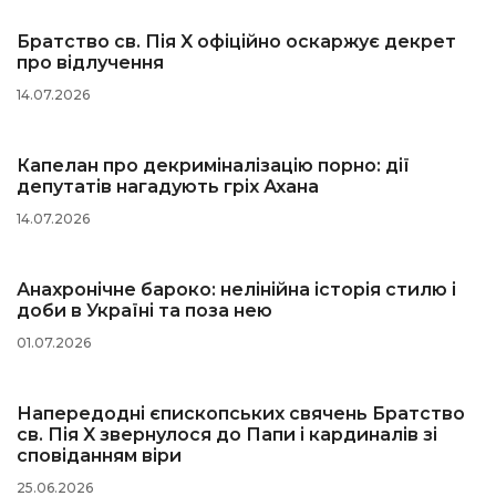
Братство св. Пія X офіційно оскаржує декрет
про відлучення
14.07.2026
Капелан про декриміналізацію порно: дії
депутатів нагадують гріх Ахана
14.07.2026
Анахронічне бароко: нелінійна історія стилю і
доби в Україні та поза нею
01.07.2026
Напередодні єпископських свячень Братство
св. Пія X звернулося до Папи і кардиналів зі
сповіданням віри
25.06.2026