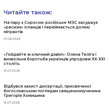
Читайте також:
На пару з Соросом: російське МЗС засуджує
«расизм» іспанців і переймається долею
мігрантів
01.08.2026
«Гойдайте ж кличний дзвін!»: Олена Теліга і
визвольна боротьба українців упродовж ХХ-ХХІ
століть
31.07.2026
Відбувся захист дисертації, присвяченої
богословським поглядам священномученика
Григорія Хомишина
15.07.2026