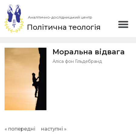
Аналітично-дослідницький центр
Політична теологія
Моральна відвага
Аліса фон Гільдебранд
« попередні
наступні »