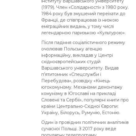
інституту Варшавського університету
(1979). Член «Солідарності» з 1980 року.
1984 року був змушений переїхати до
Франції, де співпрацював із низкою
еміграційних видань, у тому числі
легендарною паризькою «Культурою».
Після падіння соціалістичного режиму
очолював Польську агенцію
інформаційну, викладав у Центрі
східноєвропейських студій
Варшавського університету. Видав
п’ятитомник «Спецслужби і
Перебудова», розвідку «Кінець
югокомунізму. Механізми демонтажу
комунізму в Югославії на прикладі
Словенії та Сербії», популярні книги про
країни Центрально-Східної Європи:
Україну, Білорусь, Румунію, Естонію.
Один із провідних політичних аналітиків
сучасної Польщі. З 2017 року веде
популярну телепрограму