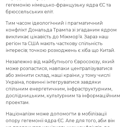
гегемонію німецько-французьку ядра ЄС та
брюссельських еліт.
Тим часом ідеологічний і прагматичний
конфлікт Дональда Трампа зі згаданим ядром
викликає цікавість до Міжмор’я. Зараз наш
регіон та США мають часткову спільність
інтересів; точкою розходжень є хіба що Китай.
Незалежно від майбутнього Євросоюзу, який
може розпастися, навпаки централізуватися
або змінити склад, наші країни, у тому числі
Україна, повинні інтегруватися завдяки
спільним енергетичним, інфраструктурним,
дослідницьким, культурним та інформаційним
проектам.
Націоналізм може допомогти в мобілізації
опору гегемонії ядра ЄС. Але для того, аби він