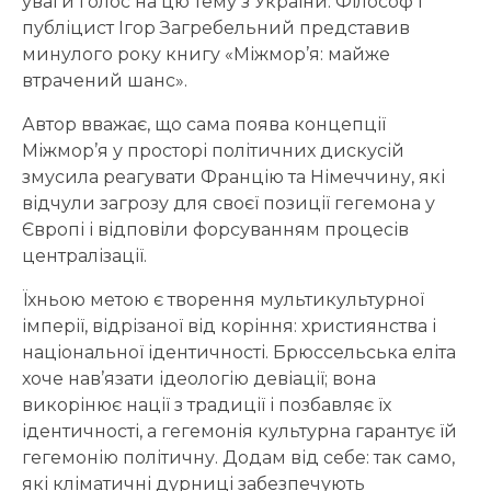
уваги голос на цю тему з України. Філософ і
публіцист Ігор Загребельний представив
минулого року книгу «Міжмор’я: майже
втрачений шанс».
Автор вважає, що сама поява концепції
Міжмор’я у просторі політичних дискусій
змусила реагувати Францію та Німеччину, які
відчули загрозу для своєї позиції гегемона у
Європі і відповіли форсуванням процесів
централізації.
Їхньою метою є творення мультикультурної
імперії, відрізаної від коріння: християнства і
національної ідентичності. Брюссельська еліта
хоче нав’язати ідеологію девіації; вона
викорінює нації з традиції і позбавляє їх
ідентичності, а гегемонія культурна гарантує їй
гегемонію політичну. Додам від себе: так само,
які кліматичні дурниці забезпечують