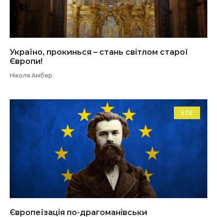
Україно, прокинься – стань світлом старої
Європи!
Ніколя Амбер
ЕСЕ
Європеїзація по-драгоманівськи