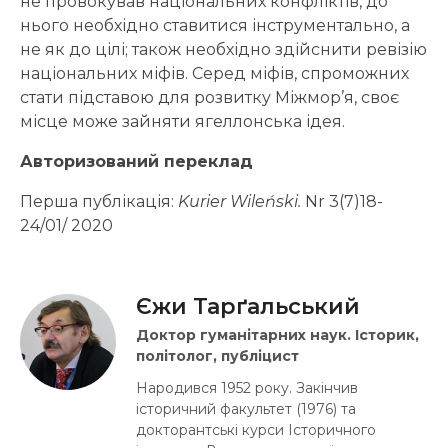
не провокував національних конфліктів, до
нього необхідно ставитися інструментально, а
не як до цілі; також необхідно здійснити ревізію
національних міфів. Серед міфів, спроможних
стати підставою для розвитку Міжмор’я, своє
місце може зайняти ягеллонська ідея.
Авторизований переклад
Перша публікація:
Kurier Wileński.
Nr 3(7)18-
24/01/ 2020
Єжи Тарґальський
Доктор гуманітарних наук. Історик,
політолог, публіцист
Народився 1952 року. Закінчив
історичний факультет (1976) та
докторантські курси Історичного