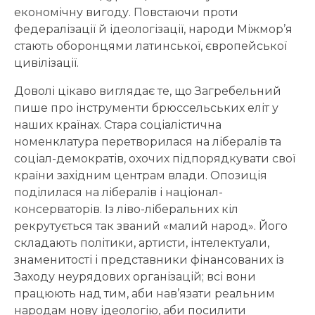
економічну вигоду. Повстаючи проти
федералізації й ідеологізації, народи Міжмор’я
стають оборонцями латинської, європейської
цивілізації.
Доволі цікаво виглядає те, що Загребельний
пише про інструменти брюссельських еліт у
наших країнах. Стара соціалістична
номенклатура перетворилася на лібералів та
соціал-демократів, охочих підпорядкувати свої
країни західним центрам влади. Опозиція
поділилася на лібералів і націонал-
консерваторів. Із ліво-ліберальних кіл
рекрутується так званий «малий народ». Його
складають політики, артисти, інтелектуали,
знаменитості і представники фінансованих із
Заходу неурядових організацій; всі вони
працюють над тим, аби нав’язати реальним
народам нову ідеологію, аби посилити