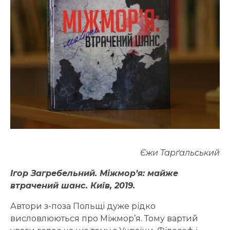
Єжи Тарґальський
Ігор Загребельний. Міжмор’я: майже
втрачений шанс. Київ, 2019.
Автори з-поза Польщі дуже рідко
висловлюються про Міжмор’я. Тому вартий