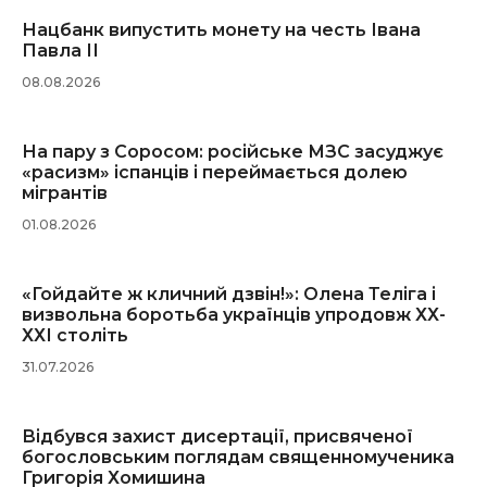
Нацбанк випустить монету на честь Івана
Павла ІІ
08.08.2026
На пару з Соросом: російське МЗС засуджує
«расизм» іспанців і переймається долею
мігрантів
01.08.2026
«Гойдайте ж кличний дзвін!»: Олена Теліга і
визвольна боротьба українців упродовж ХХ-
ХХІ століть
31.07.2026
Відбувся захист дисертації, присвяченої
богословським поглядам священномученика
Григорія Хомишина