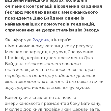
Відомий німецький ієрарх, колишній
очільник Конгрегації віровчення кардинал
Ґергард Мюллер вважає американського
президента Джо Байдена одним із
найважливіших промоутерів тенденцій,
спрямованих на дехристиянізацію Заходу.
Як інформує
Родина
, в інтерв’ю
німецькомовному католицькому ресурсу
Мюллер попередив, що уряд Сполучених
Штатів під керівництвом президента Джо
Байдена
«зі своєю концентрованою
політичною, медіа та економічною владою
перебуває в авангарді найвинахідливішої
жорстокої кампанії в останній сто років з точки
зору дехристиянізації західної культури»
.
Коментуючи ставлення до нового
американського президента з боку Ватикану,
Мюллер дорікнув провідникам Церкви за те,