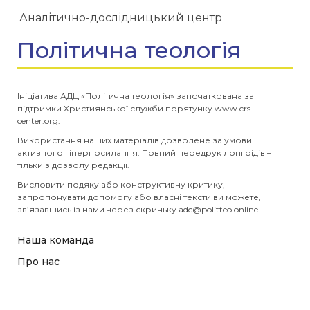
Аналітично-дослідницький центр
Політична теологія
Ініціатива АДЦ «Політична теологія» започаткована за
підтримки Християнської служби порятунку www.crs-
center.org.
Використання наших матеріалів дозволене за умови
активного гіперпосилання. Повний передрук лонгрідів –
тільки з дозволу редакції.
Висловити подяку або конструктивну критику,
запропонувати допомогу або власні тексти ви можете,
зв’язавшись із нами через скриньку
adc@politteo.online
.
Наша команда
Про нас