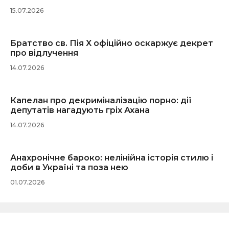
15.07.2026
Братство св. Пія X офіційно оскаржує декрет
про відлучення
14.07.2026
Капелан про декриміналізацію порно: дії
депутатів нагадують гріх Ахана
14.07.2026
Анахронічне бароко: нелінійна історія стилю і
доби в Україні та поза нею
01.07.2026