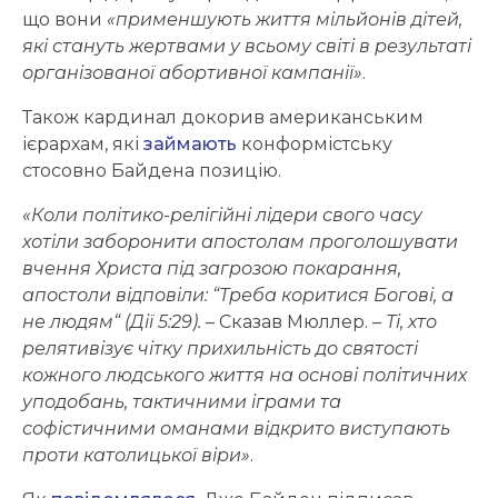
що вони
«применшують життя мільйонів дітей,
які стануть жертвами у всьому світі в результаті
організованої абортивної кампанії»
.
Також кардинал докорив американським
ієрархам, які
займають
конформістську
стосовно Байдена позицію.
«Коли політико-релігійні лідери свого часу
хотіли заборонити апостолам проголошувати
вчення Христа під загрозою покарання,
апостоли відповіли: “Треба коритися Богові, а
не людям“ (Дії 5:29).
– Сказав Мюллер. –
Ті, хто
релятивізує чітку прихильність до святості
кожного людського життя на основі політичних
уподобань, тактичними іграми та
софістичними оманами відкрито виступають
проти католицької віри»
.