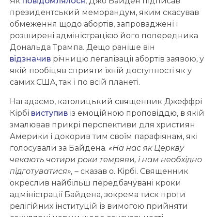
Як
повідомлялося
, Джо Байден підписав
президентський меморандум, яким скасував
обмеження щодо абортів, запроваджені і
розширені адміністрацією його попередника
Дональда Трампа. Дещо раніше він
відзначив
річницю легалізації абортів заявою, у
якій пообіцяв сприяти їхній доступності як у
самих США, так і по всій планеті.
Нагадаємо, католицький священник Джеффрі
Кірбі
виступив
із емоційною проповіддю, в якій
змалював прикрі перспективи для християн
Америки і докорив тим своїм парафіянам, які
голосували за Байдена.
«На нас як Церкву
чекають чотири роки темряви, і нам необхідно
підготуватися»,
– сказав о. Кірбі. Священник
окреслив найбільш передбачувані кроки
адміністрації Байдена, зокрема тиск проти
релігійних інституцій із вимогою прийняти