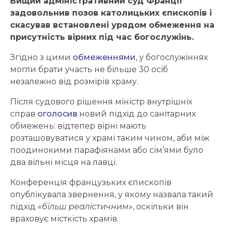
Вищий адміністративний суд Франції
задовольнив позов католицьких єпископів і
скасував встановлені урядом обмеження на
присутність вірних під час богослужінь.
Згідно з цими
обмеженнями
, у богослужіннях
могли брати участь не більше 30 осіб
незалежно від розмірів храму.
Після судового рішення міністр внутрішніх
справ
оголосив
новий підхід до санітарних
обмежень: відтепер вірні мають
розташовуватися у храмі таким чином, аби між
поодинокими парафіянами або сім’ями було
два вільні місця на лавці.
Конференція французьких єпископів
опублікувала звернення, у якому назвала такий
підхід
«більш реалістичним»
, оскільки він
враховує місткість храмів.