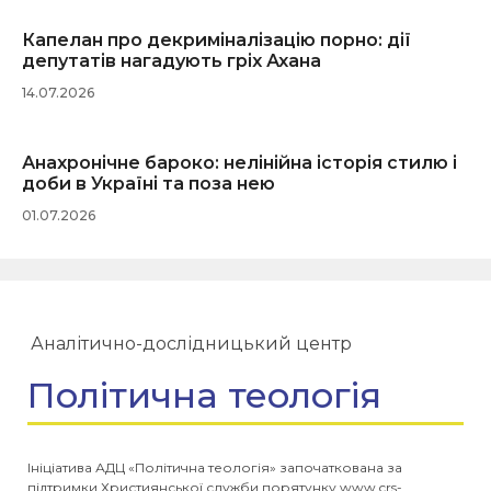
Капелан про декриміналізацію порно: дії
депутатів нагадують гріх Ахана
14.07.2026
Анахронічне бароко: нелінійна історія стилю і
доби в Україні та поза нею
01.07.2026
Аналітично-дослідницький центр
Політична теологія
Ініціатива АДЦ «Політична теологія» започаткована за
підтримки Християнської служби порятунку www.crs-