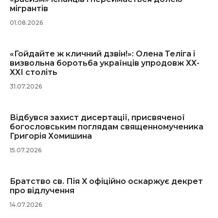
мігрантів
01.08.2026
«Гойдайте ж кличний дзвін!»: Олена Теліга і
визвольна боротьба українців упродовж ХХ-
ХХІ століть
31.07.2026
Відбувся захист дисертації, присвяченої
богословським поглядам священномученика
Григорія Хомишина
15.07.2026
Братство св. Пія X офіційно оскаржує декрет
про відлучення
14.07.2026