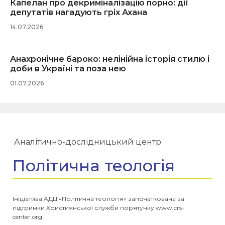
Капелан про декриміналізацію порно: дії
депутатів нагадують гріх Ахана
14.07.2026
Анахронічне бароко: нелінійна історія стилю і
доби в Україні та поза нею
01.07.2026
Аналітично-дослідницький центр
Політична теологія
Ініціатива АДЦ «Політична теологія» започаткована за
підтримки Християнської служби порятунку www.crs-
center.org.