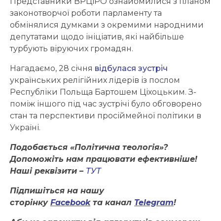
Представники ВРЦіРО ознайомилися з планом
законотворчої роботи парламенту та
обмінялися думками з окремими народними
депутатами щодо ініціатив, які найбільше
турбують віруючих громадян.
Нагадаємо, 28 січня
відбулася зустріч
українських релігійних лідерів із послом
Республіки Польща Бартошем Ціхоцьким. З-
поміж іншого під час зустрічі було обговорено
стан та перспективи просіймейної політики в
Україні.
Подобається «Політична теологія»?
Допоможіть нам працювати ефективніше!
Наші реквізити –
ТУТ
Підпишіться на нашу
сторінку
Facebook
та канал
Telegram
!