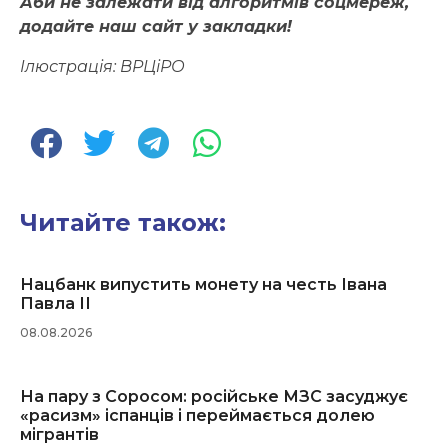
Аби не залежати від алгоритмів соцмереж,
додайте наш сайт у закладки!
Ілюстрація:
ВРЦіРО
Читайте також:
Нацбанк випустить монету на честь Івана
Павла ІІ
08.08.2026
На пару з Соросом: російське МЗС засуджує
«расизм» іспанців і переймається долею
мігрантів