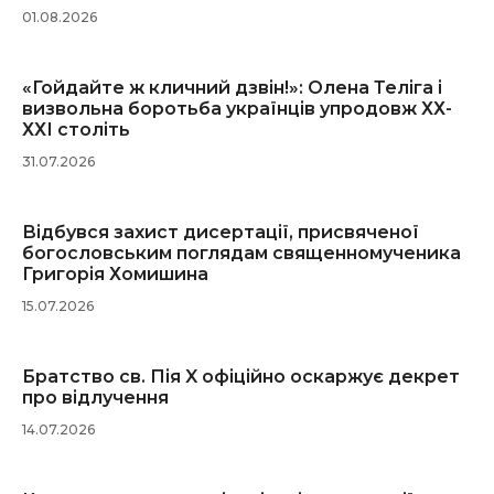
01.08.2026
«Гойдайте ж кличний дзвін!»: Олена Теліга і
визвольна боротьба українців упродовж ХХ-
ХХІ століть
31.07.2026
Відбувся захист дисертації, присвяченої
богословським поглядам священномученика
Григорія Хомишина
15.07.2026
Братство св. Пія X офіційно оскаржує декрет
про відлучення
14.07.2026