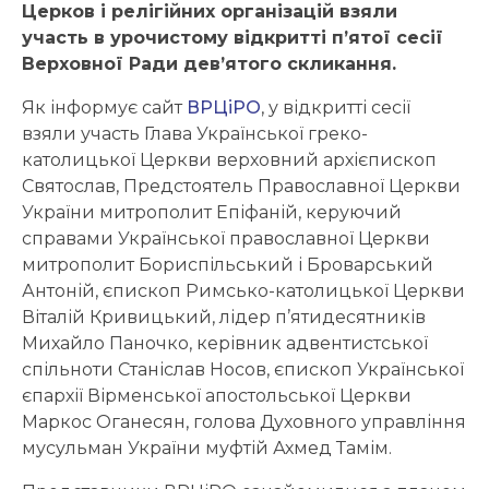
Церков і релігійних організацій взяли
участь в урочистому відкритті п’ятої сесії
Верховної Ради дев’ятого скликання.
Як інформує сайт
ВРЦіРО
, у відкритті сесії
взяли участь Глава Української греко-
католицької Церкви верховний архієпископ
Святослав, Предстоятель Православної Церкви
України митрополит Епіфаній, керуючий
справами Української православної Церкви
митрополит Бориспільський і Броварський
Антоній, єпископ Римсько-католицької Церкви
Віталій Кривицький, лідер п’ятидесятників
Михайло Паночко, керівник адвентистської
спільноти Станіслав Носов, єпископ Української
єпархії Вірменської апостольської Церкви
Маркос Оганесян, голова Духовного управління
мусульман України муфтій Ахмед Тамім.