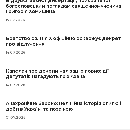
Відбувся захист дисертації, присвяченої
богословським поглядам священномученика
Григорія Хомишина
15.07.2026
Братство св. Пія X офіційно оскаржує декрет
про відлучення
14.07.2026
Капелан про декриміналізацію порно: дії
депутатів нагадують гріх Ахана
14.07.2026
Анахронічне бароко: нелінійна історія стилю і
доби в Україні та поза нею
01.07.2026