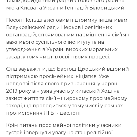
Тамім, юридичний радник головного рабина
міста Києва та України Геннадій Білорицький.
Посол Польщі висловив підтримку ініціативам
Всеукраїнської ради Церков і релігійних
організацій, спрямованим на зміцнення сім’ї як
важливого суспільного інституту та на
утвердження в Україні високих моральних
засад, у тому числі в освітньому процесі.
Слід зауважити, що Бартош Ціхоцький відомий
підтримкою просімейних ініціатив. Уже
невдовзі після свого призначення, у червні
2019 року він узяв участь у київській Ході на
захист життя та сім’ї – широкому просімейному
заході, що проводиться у тому числі у рамках
протистояння ЛГБТ-ідеології.
Крім питань просімейної політики учасники
зустрічі звернули увагу на стан релігійної