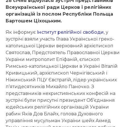
28 січня відбулася зустріч представників
Всеукраїнської ради Церков і релігійних
організацій із послом Республіки Польща
Бартошем Ціхоцьким.
Як інформує
Інститут релігійної свободи
, у
зустрічі взяли участь Глава Української греко-
католицької Церкви верховний архієпископ
Святослав, Предстоятель Православної Церкви
України митрополит Епіфаній, єпископ
Римсько-католицької Церкви в Україні Віталій
Кривицький, архієпископ Чернігівський і
Ніжинський ПЦУ Євстратій, лідер українських
п’ятидесятників Михайло Паночко. З
представників нехристиянських конфесій на
зустрічі були присутні президент Об’єднання
юдейських релігійних організацій України
рабин Яків Дов Блайх, голова Духовного
управління мусульман України шейх Ахмед