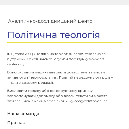
Аналітично-дослідницький центр
Політична теологія
Ініціатива АДЦ «Політична теологія» започаткована за
підтримки Християнської служби порятунку www.crs-
center.org.
Використання наших матеріалів дозволене за умови
активного гіперпосилання. Повний передрук лонгрідів –
тільки з дозволу редакції.
Висловити подяку або конструктивну критику,
запропонувати допомогу або власні тексти ви можете,
зв’язавшись із нами через скриньку
adc@politteo.online
.
Наша команда
Про нас