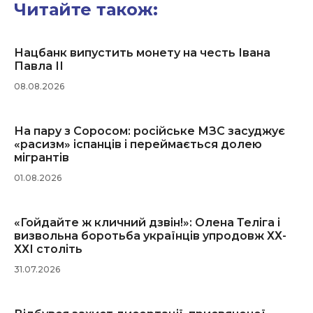
Читайте також:
Нацбанк випустить монету на честь Івана
Павла ІІ
08.08.2026
На пару з Соросом: російське МЗС засуджує
«расизм» іспанців і переймається долею
мігрантів
01.08.2026
«Гойдайте ж кличний дзвін!»: Олена Теліга і
визвольна боротьба українців упродовж ХХ-
ХХІ століть
31.07.2026