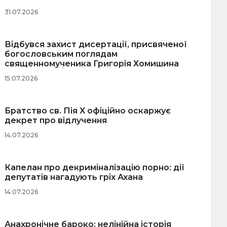
31.07.2026
Відбувся захист дисертації, присвяченої
богословським поглядам
священномученика Григорія Хомишина
15.07.2026
Братство св. Пія X офіційно оскаржує
декрет про відлучення
14.07.2026
Капелан про декриміналізацію порно: дії
депутатів нагадують гріх Ахана
14.07.2026
Анахронічне бароко: нелінійна історія