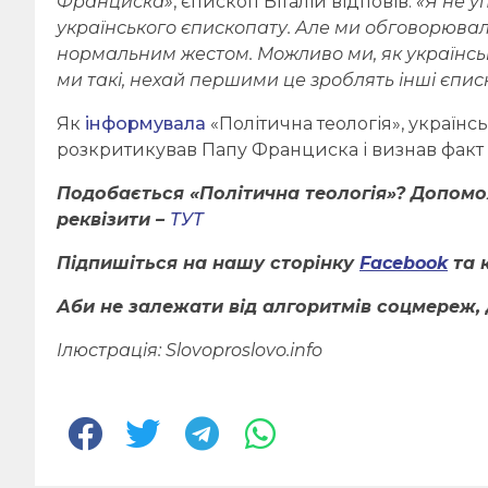
Франциска»
, єпископ Віталій відповів:
«Я не у
українського єпископату. Але ми обговорюва
нормальним жестом. Можливо ми, як українсь
ми такі, нехай першими це зроблять інші єписк
Як
інформувала
«Політична теологія», україн
розкритикував Папу Франциска і визнав факт і
Подобається «Політична теологія»? Допом
реквізити –
ТУТ
Підпишіться на нашу сторінку
Facebook
та 
Аби не залежати від алгоритмів соцмереж, 
Ілюстрація: Slovoproslovo.info