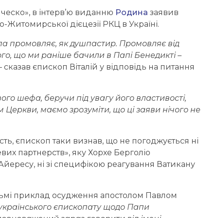
ческо», в інтерв’ю виданню
Родина
заявив
-Житомирської дієцезії РКЦ в Україні.
апа промовляє, як душпастир. Промовляє від
ого, що ми раніше бачили в Папі Бенедикті –
– сказав єпископ Віталій у відповідь на питання
ого шефа, беручи під увагу його властивості,
м Церкви, маємо зрозуміти, що ці заяви нічого не
ть, єпископ таки визнав, що не погоджується ні
вих партнерств», яку Хорхе Берголіо
йересу, ні зі специфікою реагування Ватикану
сьмі приклад осудження апостолом Павлом
 українського єпископату щодо Папи