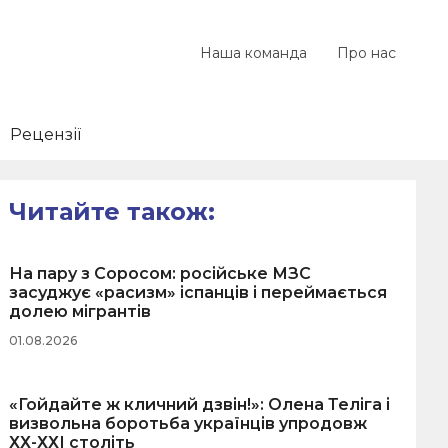
Наша команда
Про нас
Рецензії
Читайте також:
На пару з Соросом: російське МЗС
засуджує «расизм» іспанців і переймається
долею мігрантів
01.08.2026
«Гойдайте ж кличний дзвін!»: Олена Теліга і
визвольна боротьба українців упродовж
ХХ-ХХІ століть