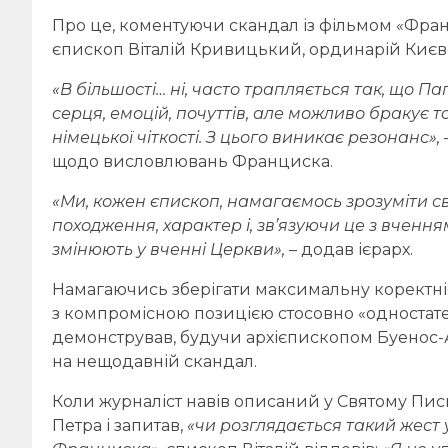
Про це, коментуючи скандал із фільмом «Фран
єпископ Віталій Кривицький, ординарій Києво
«В більшості… ні, часто трапляється так, що П
серця, емоцій, почуттів, але можливо бракує т
німецької чіткості. З цього виникає резонанс»,
щодо висловлювань Франциска.
«Ми, кожен єпископ, намагаємось зрозуміти св
походження, характер і, зв’язуючи це з вчення
змінюють у вченні Церкви»,
– додав ієрарх.
Намагаючись зберігати максимальну коректніс
з компромісною позицією стосовно «одностате
демонстрував, будучи архієпископом Буенос-А
на нещодавній скандал.
Коли журналіст навів описаний у Святому Пи
Петра і запитав,
«чи розглядається такий жест