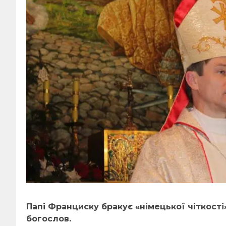
Папі Франциску бракує «німецької чіткості
богослов.