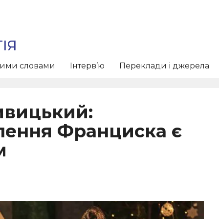
ІЯ
тими словами
Інтерв’ю
Переклади і джерела
ивицький:
лення Франциска є
м