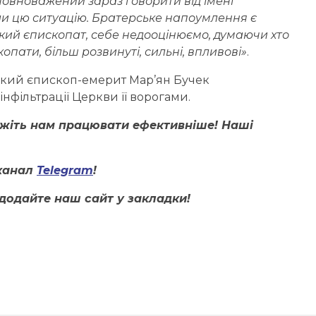
повноважений зараз говорити від імені
ли цю ситуацію. Братерське напоумлення є
кий єпископат, себе недооцінюємо, думаючи хто
опати, більш розвинуті, сильні, впливові»
.
ський єпископ-емерит Мар’ян Бучек
нфільтрації Церкви її ворогами.
ожіть нам працювати ефективніше! Наші
канал
Telegram
!
додайте наш сайт у закладки!