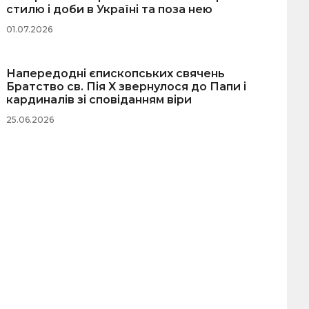
стилю і доби в Україні та поза нею
01.07.2026
Напередодні єпископських свячень
Братство св. Пія X звернулося до Папи і
кардиналів зі сповіданням віри
25.06.2026