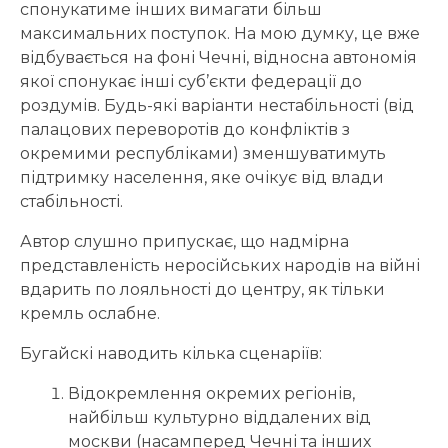
спонукатиме інших вимагати більш
максимальних поступок. На мою думку, це вже
відбувається на фоні Чечні, відносна автономія
якої спонукає інші суб’єкти федерації до
роздумів. Будь-які варіанти нестабільності (від
палацових переворотів до конфліктів з
окремими республіками) зменшуватимуть
підтримку населення, яке очікує від влади
стабільності.
Автор слушно припускає, що надмірна
представленість неросійських народів на війні
вдарить по лояльності до центру, як тільки
кремль ослабне.
Бугайскі наводить кілька сценаріїв:
Відокремлення окремих регіонів,
найбільш культурно віддалених від
москви (насамперед Чечні та інших