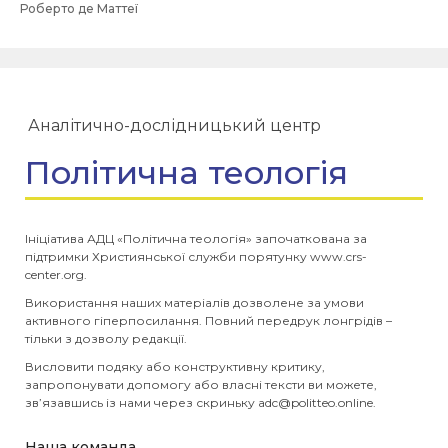
Роберто де Маттеї
Аналітично-дослідницький центр
Політична теологія
Ініціатива АДЦ «Політична теологія» започаткована за
підтримки Християнської служби порятунку www.crs-
center.org.
Використання наших матеріалів дозволене за умови
активного гіперпосилання. Повний передрук лонгрідів –
тільки з дозволу редакції.
Висловити подяку або конструктивну критику,
запропонувати допомогу або власні тексти ви можете,
зв’язавшись із нами через скриньку
adc@politteo.online
.
Наша команда