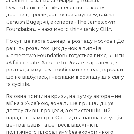
аналітична записка «Mapping Russia’s
Devolution», тобто «Нанесення на карту
деволюції росії», авторства Януша Бугайскі
(Janush Bugajski), експерта «The Jamestown
Foundation» – важливого think tank у США.
По суті це карта сценаріїв розпаду московії. До
речі, як розвиток цих думок в липні в
«Jamestown Foundation» готується вихід книги
«A failed state. A quide to Russia’s rupture», де
розглядатимуться проблеми росії як держави,
що не відбулась, і наслідки її розпаду для світу
та сусідів.
Головна причина кризи, на думку автора – не
війна з Україною, вона лише пришвидшує
деструктивні процеси, а екзистенційний
парадокс самої рф. Очевидна патова ситуація –
централізація та репресії, відсутність
політичного плюралізму без економічного