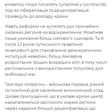
розвитку лише посилять супротив у суспільстві,
тоді як лібералізація та децентралізація
приведуть до розпаду країни.
Навіть реформи не зупинять рух принаймні
окремих регіонів на відокремлення. Можливе
лише уникання більш силового сценарію. Та й
після 22 років путінського правління
можливості для становлення демократичних
інституцій невеликі, більш ймовірне
розростання тріщин всередині еліт, в тому числі
регіональних, з використанням популізму для
мобілізації мас.
Тригери потрясінь – військова поразка, різкий
та помітний для населення економічний спад.
Цікаве припущення, що в умовах кризи центр
намагатиметься заспокоїти окремі регіони
через надання більшої децентралізації, що