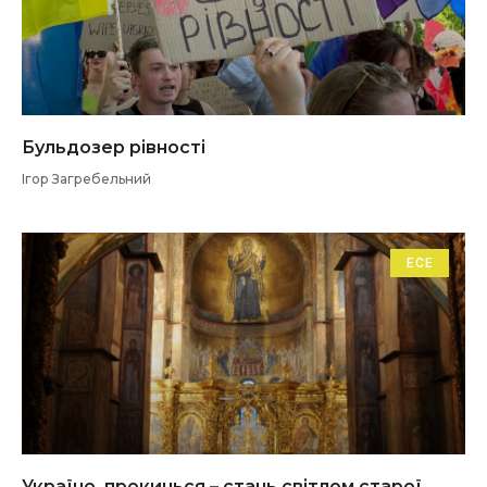
Бульдозер рівності
Ігор Загребельний
ЕСЕ
Україно, прокинься – стань світлом старої