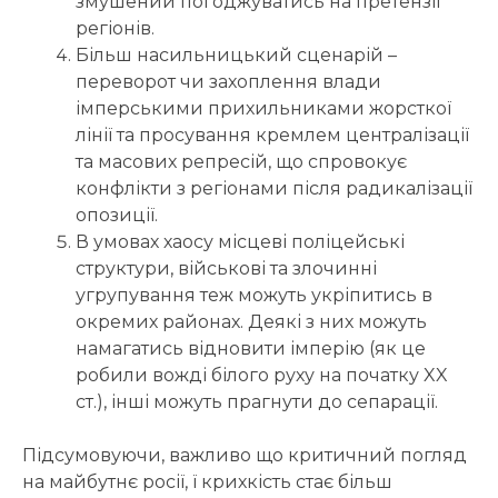
змушений погоджуватись на претензії
регіонів.
Більш насильницький сценарій –
переворот чи захоплення влади
імперськими прихильниками жорсткої
лінії та просування кремлем централізації
та масових репресій, що спровокує
конфлікти з регіонами після радикалізації
опозиції.
В умовах хаосу місцеві поліцейські
структури, військові та злочинні
угрупування теж можуть укріпитись в
окремих районах. Деякі з них можуть
намагатись відновити імперію (як це
робили вожді білого руху на початку XX
ст.), інші можуть прагнути до сепарації.
Підсумовуючи, важливо що критичний погляд
на майбутнє росії, ї крихкість стає більш