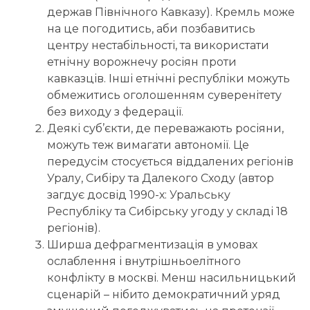
держав Північного Кавказу). Кремль може
на це погодитись, аби позбавитись
центру нестабільності, та використати
етнічну ворожнечу росіян проти
кавказців. Інші етнічні республіки можуть
обмежитись оголошенням суверенітету
без виходу з федерації.
Деякі суб’єкти, де переважають росіяни,
можуть теж вимагати автономії. Це
передусім стосується віддалених регіонів
Уралу, Сибіру та Далекого Сходу (автор
загдує досвід 1990-х: Уральську
Республіку та Сибірську угоду у складі 18
регіонів).
Ширша дефрагментизація в умовах
ослаблення і внутрішньоелітного
конфлікту в москві. Менш насильницький
сценарій – нібито демократичний уряд