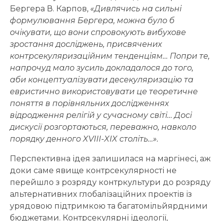
Бергера В. Карпов,
«Дивлячись на сильні
формулювання Бергера, можна було б
очікувати, що вони спровокують вибухове
зростання досліджень, присвячених
контрсекуляризаційним тенденціям… Попри те,
напрочуд мало зусиль докладалося до того,
аби концептуалізувати десекуляризацію та
евристично використовувати це теоретичне
поняття в порівняльних дослідженнях
відродження релігій у сучасному світі… Досі
дискусії розгортаються, переважно, навколо
порядку денного XVIII-XIX століть…».
Перспективна ідея залишилася на маргінесі, аж
доки саме явище контрсекулярності не
перейшло з розряду контркультури до розряду
альтернативних глобалізаційних проектів із
урядовою підтримкою та багатомільйярдними
бюджетами. Контрсекулярні ідеології,