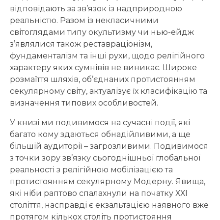
відповідають за зв’язок із надприродною
реальністю. Разом із некласичними
світоглядами типу окультизму чи нью-ейдж
з’являлися також реставраціонізм,
фундаменталізм та інші рухи, щодо релігійного
характеру яких сумнівів не виникає. Широке
розмаїття шляхів, об’єднаних протистоянням
секулярному світу, актуалізує їх класифікацію та
визначення типових особливостей.
У книзі ми подивимося на сучасні події, які
багато кому здаються обнадійливими, а ще
більшій аудиторії – загрозливими. Подивимося
з точки зору зв’язку сьогоднішньої глобальної
реальності з релігійною мобілізацією та
протистоянням секулярному Модерну. Явища,
які ніби раптово спалахнули на початку ХХІ
століття, насправді є екзальтацією наявного вже
протягом кількох століть протистояння