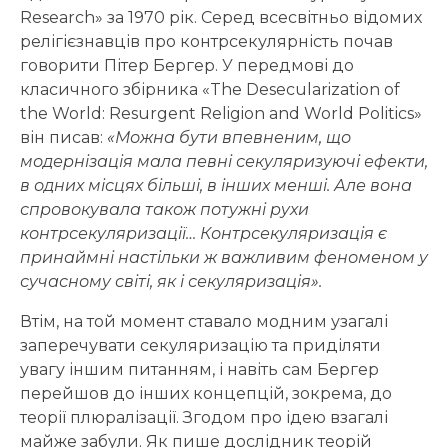
Research» за 1970 рік. Серед всесвітньо відомих
релігієзнавців про контрсекулярність почав
говорити Пітер Бергер. У передмові до
класичного збірника «The Desecularization of
the World: Resurgent Religion and World Politics»
він писав:
«Можна бути впевненим, що
модернізація мала певні секуляризуючі ефекти,
в одних місцях більші, в інших менші. Але вона
спровокувала також потужні рухи
контрсекуляризації… Контрсекуляризація є
принаймні настільки ж важливим феноменом у
сучасному світі, як і секуляризація».
Втім, на той момент ставало модним узагалі
заперечувати секуляризацію та приділяти
увагу іншим питанням, і навіть сам Бергер
перейшов до інших концепцій, зокрема, до
теорії плюралізації. Згодом про ідею взагалі
майже забули. Як пише дослідник теорій