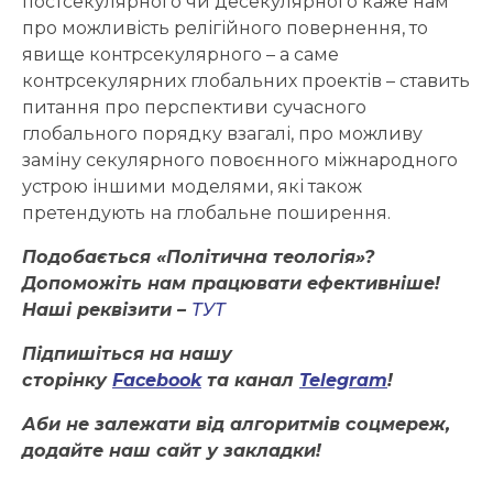
постсекулярного чи десекулярного каже нам
про можливість релігійного повернення, то
явище контрсекулярного – а саме
контрсекулярних глобальних проектів – ставить
питання про перспективи сучасного
глобального порядку взагалі, про можливу
заміну секулярного повоєнного міжнародного
устрою іншими моделями, які також
претендують на глобальне поширення.
Подобається «Політична теологія»?
Допоможіть нам працювати ефективніше!
Наші реквізити –
ТУТ
Підпишіться на нашу
сторінку
Facebook
та канал
Telegram
!
Аби не залежати від алгоритмів соцмереж,
додайте наш сайт у закладки!