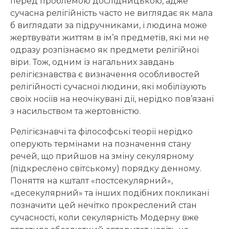
перед проблемою дослідницькою, адже
сучасна релігійність часто не виглядає як мала
б виглядати за підручниками, і людина може
жертвувати життям в ім’я предметів, які ми не
одразу розпізнаємо як предмети релігійної
віри. Тож, одним із нагальних завдань
релігієзнавства є визначення особливостей
релігійності сучасної людини, які мобілізують
своїх носіїв на неочікувані дії, нерідко пов’язані
з насильством та жертовністю.
Релігієзнавчі та філософські теорії нерідко
оперують термінами на позначення стану
речей, що прийшов на зміну секулярному
(підкреслено світському) порядку денному.
Поняття на кшталт «постсекулярний»,
«десекулярний» та інших подібних покликані
позначити цей нечітко прокреслений стан
сучасності, коли секулярність Модерну вже