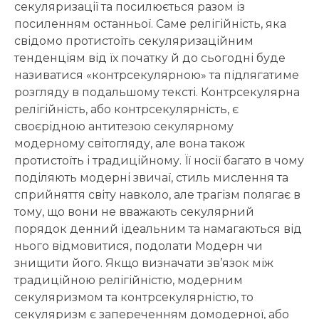
секуляризації та посилюється разом із
посиленням останньої. Саме релігійність, яка
свідомо протистоїть секуляризаційним
тенденціям від їх початку й до сьогодні буде
називатися «контрсекулярною» та підлягатиме
розгляду в подальшому тексті. Контрсекулярна
релігійність, або контрсекулярність, є
своєрідною антитезою секулярному
модерному світогляду, але вона також
протистоїть і традиційному. Її носії багато в чому
поділяють модерні звичаї, стиль мислення та
сприйняття світу навколо, але трагізм полягає в
тому, що вони не вважають секулярний
порядок денний ідеальним та намагаються від
нього відмовитися, подолати Модерн чи
знищити його. Якщо визначати зв’язок між
традиційною релігійністю, модерним
секуляризмом та контрсекулярністю, то
секуляризм є запереченням домодерної, або