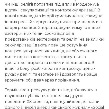
чи інші релігії потрапив під вплив Модерну, а
відтак і секуляризації та контрсекуляризації. В
книзі приклади з історії християнства, ісламу та
інших релігій чергуватимуться з прикладами з
історії розенкрейцерства, окультизму та інших
езотеричних течій. Схожі відповіді
представників езотеризму та релігії на виклики
секуляризації дають повніше розуміння
контрсекулярності як явища, не обмеженого
лише однією конфесією, а присутнього
достатньо широко та вельми впливового. З
іншого боку, розбіжності в контрсекулярних
рухах у релігії та езотеризмі дозволять краще
зрозуміти обидва через порівняння.
Термін «контрсекулярність» іноді з’являвся в
наукових публікаціях протягом другої
половини ХХ століття, навіть увійшов до назви
одного з чисел американського журналу «Social