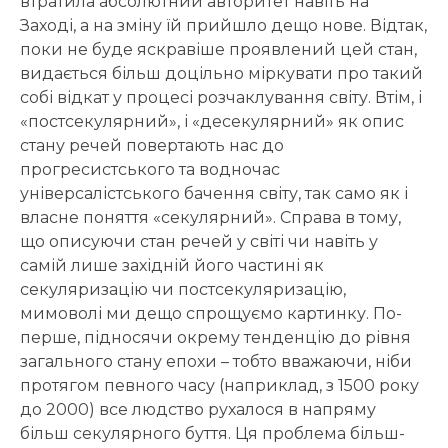
втратила абсолютний авторитет навіть на
Заході, а на зміну їй прийшло дещо нове. Відтак,
поки не буде яскравіше проявлений цей стан,
видається більш доцільно міркувати про такий
собі відкат у процесі розчаклування світу. Втім, і
«постсекулярний», і «десекулярний» як опис
стану речей повертають нас до
прогресистського та водночас
універсалістського бачення світу, так само як і
власне поняття «секулярний». Справа в тому,
що описуючи стан речей у світі чи навіть у
самій лише західній його частині як
секуляризацію чи постсекуляризацію,
мимоволі ми дещо спрощуємо картинку. По-
перше, підносячи окрему тенденцію до рівня
загального стану епохи – тобто вважаючи, ніби
протягом певного часу (наприклад, з 1500 року
до 2000) все людство рухалося в напряму
більш секулярного буття. Ця проблема більш-