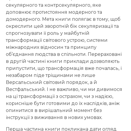
секулярного та контрсекулярного, яке
доповнює протистояння модерного та
домодерного. Мета книги полягає в тому, щоб
окреслити цей зворотній бік секуляризації та
спрогнозувати її роль у майбутній
трансформації світового устрою, системи
міжнародних відносин та принципу
об’єднання людства в спільноти. Перераховані
в другій частині книги приклади дозволяють
припустити, що трансформація вже почалась, і
незабаром піде тріщинами не лише
Версальський світовий порядок, а й
Вестфальський. І не важливо, чи ми дивимося
на ці трансформації з острахом, чи з надією,
корисніше бути готовими до їх наслідків, аніж
опинитися в вирішальний момент без
інструкції з виживання в нових умовах.
Перша частина книги покликана дати огляд