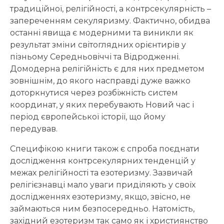
традиційної, релігійності, а контр­секулярність –
запереченням секуляризму. Фактично, обидва
останні явища є модерними та виникли як
результат зміни світоглядних орієнтирів у
пізньому Середньовіччі та Відродженні.
Домодерна релігійність є для них предметом
зовнішнім, до якого насправді дуже важко
доторкнутися через розбіжність систем
координат, у яких перебувають Новий час і
період європейської історії, що йому
передував.
Специфікою книги також є спроба поєднати
дослідження контрсекулярних тенденцій у
межах релігійності та езотеризму. Зазвичай
релігієзнавці мало уваги приділяють у своїх
дослідженнях езотеризму, якщо, звісно, не
займаються ним безпосередньо. Натомість,
західний езотеризм так само як і християнство