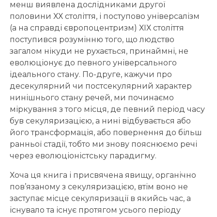
менш виявлена дослідниками другої
половини ХХ століття, і поступово універсалізм
(а на справді європоцентризм) ХІХ століття
поступився розумінню того, що людство
загалом нікуди не рухається, принаймні, не
еволюціонує до певного універсального
ідеального стану. По-друге, кажучи про
десекулярний чи постсекулярний характер
нинішнього стану речей, ми починаємо
міркування з того місця, де певний період часу
був секуляризацією, а нині відбувається або
його трансформація, або повернення до більш
ранньої стадії, тобто ми знову пояснюємо речі
через еволюціоністську парадигму.
Хоча ця книга і присвячена явищу, органічно
пов’язаному з секуляризацією, втім воно не
заступає місце секуляризації в якийсь час, а
існувало та існує протягом усього періоду