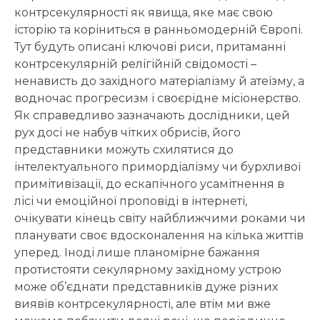
контрсекулярності як явища, яке має свою
історію та коріниться в ранньомодерній Європі.
Тут будуть описані ключові риси, притаманні
контрсекулярній релігійній свідомості –
ненависть до західного матеріалізму й атеїзму, а
водночас прогресизм і своєрідне місіонерство.
Як справедливо зазначають дослідники, цей
рух досі не набув чітких обрисів, його
представники можуть схилятися до
інтелектуального примордіалізму чи бурхливої
примітивізації, до ескапічного усамітнення в
лісі чи емоційної проповіді в інтернеті,
очікувати кінець світу найближчими роками чи
планувати своє вдосконалення на кілька життів
уперед. Іноді лише планомірне бажання
протистояти секулярному західному устрою
може об’єднати представників дуже різних
виявів контрсекулярності, але втім ми вже