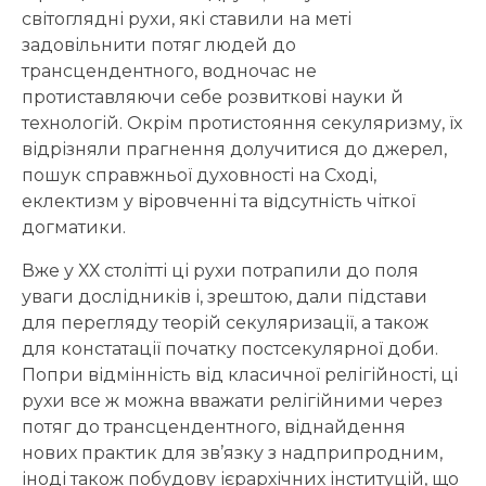
світоглядні рухи, які ставили на меті
задовільнити потяг людей до
трансцендентного, водночас не
протиставляючи себе розвиткові науки й
технологій. Окрім протистояння секуляризму, їх
відрізняли прагнення долучитися до джерел,
пошук справжньої духовності на Сході,
еклектизм у віровченні та відсутність чіткої
догматики.
Вже у ХХ столітті ці рухи потрапили до поля
уваги дослідників і, зрештою, дали підстави
для перегляду теорій секуляризації, а також
для констатації початку постсекулярної доби.
Попри відмінність від класичної релігійності, ці
рухи все ж можна вважати релігійними через
потяг до трансцендентного, віднайдення
нових практик для зв’язку з надприпродним,
іноді також побудову ієрархічних інституцій, що