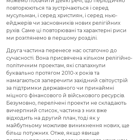
можемо побачити деякі речі, що періодично
повторюються та зустрічаються і серед
мусульман, і серед християн, і серед нью-
ейджерів чи засновників нових релігійних
рухів. Саме ці повторювані та характерні риси
ми розглянемо в першому розділі.
Друга частина перенесе нас остаточно до
сучасності. Вона присвячена кільком релігійно-
політичним проектам, які спалахнули
буквально протягом 2010-х років та
намагаються заперечити західний світоустрій
за підтримки державного чи принаймні
міцного фінансового й військового ресурсів.
Безумовно, перелічені проекти не складають
вичерпний список, частина з них вже
відходить на другий план, тоді як у
майбутньому можливе виникнення нових, ще
більш потужних. Отже, якщо явище