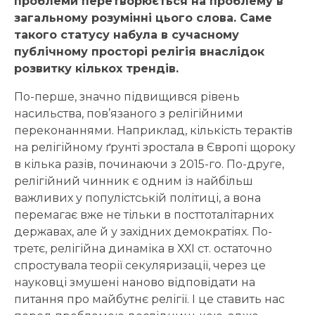
проблеми перетворюється на проблему в
загальному розумінні цього слова. Саме
такого статусу набула в сучасному
публічному просторі релігія внаслідок
розвитку кількох трендів.
По-перше, значно підвищився рівень
насильства, пов’язаного з релігійними
переконаннями. Наприклад, кількість терактів
на релігійному ґрунті зростала в Європі щороку
в кілька разів, починаючи з 2015-го. По-друге,
релігійний чинник є одним із найбільш
важливих у популістській політиці, а вона
перемагає вже не тільки в посттоталітарних
державах, але й у західних демократіях. По-
третє, релігійна динаміка в ХХІ ст. остаточно
спростувала теорії секуляризації, через це
науковці змушені наново відповідати на
питання про майбутнє релігії. І це ставить нас