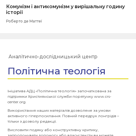
Комунізм і антикомунізм у вирішальну годину
історії
Роберто де Маттеї
Аналітично-дослідницький центр
Політична теологія
Ініціатива АДЦ «Політична теологія» започаткована за
підтримки Християнської служби порятунку www.crs-
center.org.
Використання наших матеріалів дозволене за умови
активного гіперпосилання. Повний передрук лонгрідів –
тільки з дозволу редакції.
Висловити подяку або конструктивну критику,
запропонувати допомогу або власні тексти ви можете,