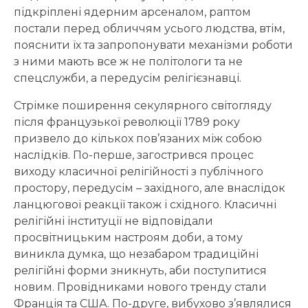
підкріплені ядерним арсеналом, раптом
постали перед обличчям усього людства, втім,
пояснити їх та запропонувати механізми роботи
з ними мають все ж не політологи та не
спецслужби, а передусім релігієзнавці.
Стрімке поширення секулярного світогляду
після французької революції 1789 року
призвело до кількох пов’язаних між собою
наслідків. По-перше, загострився процес
виходу класичної релігійності з публічного
простору, передусім – західного, але внаслідок
ланцюгової реакції також і східного. Класичні
релігійні інституції не відповідали
просвітницьким настроям доби, а тому
виникла думка, що незабаром традиційні
релігійні форми зникнуть, аби поступитися
новим. Провідниками нового тренду стали
Франція та США. По-друге, вибухово з’являлися