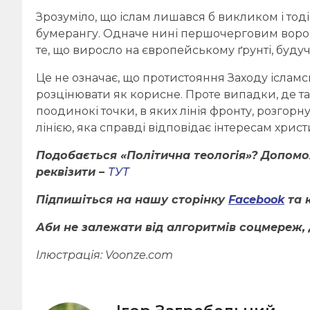
Зрозуміло, що іслам лишався б викликом і тод
бумерангу. Одначе нині першочерговим ворогом
те, що виросло на європейському ґрунті, буду
Це не означає, що протистояння Заходу ісламс
розцінювати як корисне. Проте випадки, де т
поодинокі точки, в яких лінія фронту, розгорн
лінією, яка справді відповідає інтересам христ
Подобається «Політична теологія»? Допом
реквізити –
ТУТ
Підпишіться на нашу сторінку
Facebook
та 
Аби не залежати від алгоритмів соцмереж, 
Ілюстрація:
Voonze.com