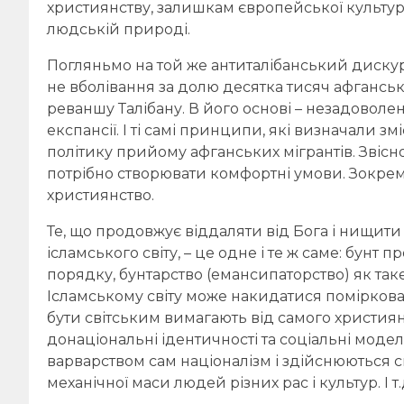
християнству, залишкам європейської культури, 
людській природі.
Погляньмо на той же антиталібанський дискур
не вболівання за долю десятка тисяч афганськ
реваншу Талібану. В його основі – незадоволен
експансії. І ті самі принципи, які визначали зм
політику прийому афганських мігрантів. Звісно
потрібно створювати комфортні умови. Зокрем
християнство.
Те, що продовжує віддаляти від Бога і нищити з
ісламського світу, – це одне і те ж саме: бун
порядку, бунтарство (емансипаторство) як таке
Ісламському світу може накидатися поміркован
бути світським вимагають від самого християн
донаціональні ідентичності та соціальні модел
варварством сам націоналізм і здійснюються с
механічної маси людей різних рас і культур. І т.д.,