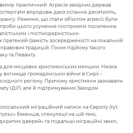
 вимір практичний. Агресія західних держав
постерігати впродовж двох останніх десятиліть,
нгу. Режими, що стали об’єктом агресії, були
о спроби цього усунення посприяли посиленню
алістським і постмодерністсько-
претензій (замість зосередженості на локальній
-правових традицій. Піком підйому такого
ку та Леванту.
ала для місцевих християнських меншин. Низка
 у вогнище громадянської війни в Сирії –
осхідного регіону. Причому християни зазнавали
мату ІДІЛ, але й підтримуваних Заходом
колосальний міграційний натиск на Європу (тут,
льс» біженців, спекуляції на цій темі,
критих дверей» та подальші міграційні хвилі,