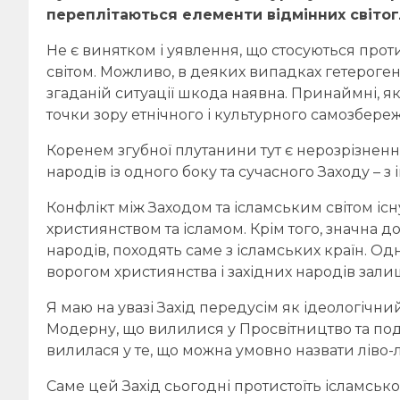
переплітаються елементи відмінних світог
Не є винятком і уявлення, що стосуються про
світом. Можливо, в деяких випадках гетерогенн
згаданій ситуації шкода наявна. Принаймні, я
точки зору етнічного і культурного самозбереже
Коренем згубної плутанини тут є нерозрізнен
народів із одного боку та сучасного Заходу – з 
Конфлікт між Заходом та ісламським світом існ
християнством та ісламом. Крім того, значна до
народів, походять саме з ісламських країн. Одн
ворогом християнства і західних народів залиш
Я маю на увазі Захід передусім як ідеологічн
Модерну, що вилилися у Просвітництво та под
вилилася у те, що можна умовно назвати ліво-
Саме цей Захід сьогодні протистоїть ісламськ