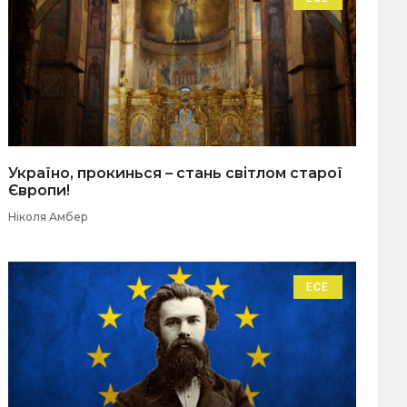
Україно, прокинься – стань світлом старої
Європи!
Ніколя Амбер
ЕСЕ