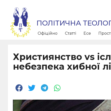
ПОЛІТИЧНА ТЕОЛОГ
Офіційно
Статті
Есе
Прос
Християнство vs ісл
небезпека хибної лі