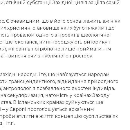
етнічній субстанції Західної цивілізації та самій
с. Є очевидним, що в його основі лежить аж ніяк
их християн, становище яких було тяжким і до
ість провалом одного з проектів ідеологічної
іст цієї експансії, нині породжують риторику і
 ж, мігрантів потрібно не лише приймати – їм
а – витісняючи з публічного простору
ахідні народи, і те, що нав’язується народам
т проти трансцендентного, відкидання природного
, антропологія позбавленого якостей індивіда.
а секуляризація, натомість у країнах Заходу
ства. В ісламських країнах руйнуються ще
і – у Європі проголошується архаїчним
проби втілити в життя концепцію суспільства як
 і т.п.