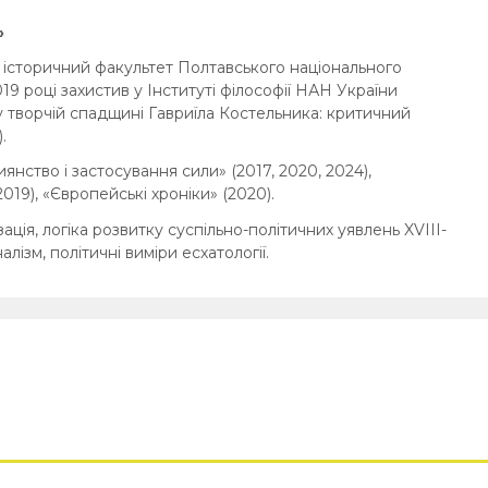
»
 історичний факультет Полтавського національного
019 році захистив у Інституті філософії НАН України
 творчій спадщині Гавриїла Костельника: критичний
.
янство і застосування сили» (2017, 2020, 2024),
019), «Європейські хроніки» (2020).
ація, логіка розвитку суспільно-політичних уявлень XVIII-
налізм, політичні виміри есхатології.