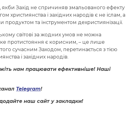
і, якби Захід не спричиняв змальованого ефекту
 християнства і західних народів є не іслам, а
чи продуктом та інструментом дехристиянізації.
ькому світові за жодних умов не можна
аке протистояння є корисним, – це лише
утого сучасним Заходом, перетинається з тією
иянства і західних народів.
ожіть нам працювати ефективніше! Наші
канал
Telegram
!
додайте наш сайт у закладки!