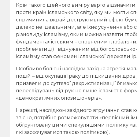
Крім такого ідейного виміру варто відзначити
проти країн ісламського світу, яку ми могли с
спричинила вкрай деструктивний ефект бумера
далеко не ідеальними, але їхнє усунення аб
різновиду ісламізму, який можна назвати глоб
фундаменталістським – сповненим глобальних 
проблематиці) і відчуженим від богословсько
ісламізму став феномен Ісламської держави Іра
Особливо болісні наслідки західна агресія м
подій – від окупації Іраку до підкидання дров
призвели до суттєвої дехристиянізації близьк
переслідувань від рук не лише ісламістів фор
«демократичних опозиціонерів».
Нарешті, наслідком західного втручання став 
звісно, потрібно розмежовувати «первісний імпу
обґрунтовану цими спекуляціями політику «від
які заохочувалися такою політикою).