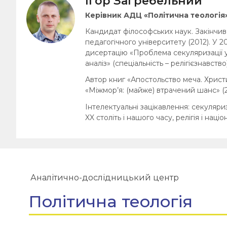
Ігор Загребельний
Керівник АДЦ «Політична теологія
Кандидат філософських наук. Закінчив
педагогічного університету (2012). У 2
дисертацію «Проблема секуляризації у
аналіз» (спеціальність – релігієзнавство)
Автор книг «Апостольство меча. Христи
«Міжмор’я: (майже) втрачений шанс» (2
Інтелектуальні зацікавлення: секуляриз
XX століть і нашого часу, релігія і націо
Аналітично-дослідницький центр
Політична теологія