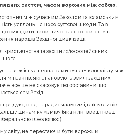
лядних систем, часом ворожих між собою.
тистояння між сучасним Заходом та ісламським
ість уявлень не несе суттєвої шкоди. Та в
кщо виходити з християнської точки зору та
ння народів Західної цивілізації.
ня християнства та західних/європейських
іншого.
ує. Також існує певна неминучість конфлікту між
ля мігрантів, які опановують землі західних
аче все це не скасовує тієї обставини, що
ається сам Захід.
ий продукт, плід парадигмальних ідей-мотивів
альшу динаміку «ізмів» (яка нині врешті-решт
ліберальною ідеологією).
ому світу, не перестаючи бути ворожим