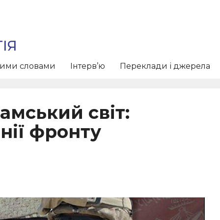
ІЯ
тими словами
Інтерв’ю
Переклади і джерела
амський світ:
нії фронту