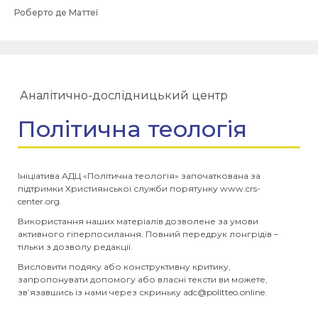
Роберто де Маттеї
Аналітично-дослідницький центр
Політична теологія
Ініціатива АДЦ «Політична теологія» започаткована за
підтримки Християнської служби порятунку www.crs-
center.org.
Використання наших матеріалів дозволене за умови
активного гіперпосилання. Повний передрук лонгрідів –
тільки з дозволу редакції.
Висловити подяку або конструктивну критику,
запропонувати допомогу або власні тексти ви можете,
зв’язавшись із нами через скриньку
adc@politteo.online
.