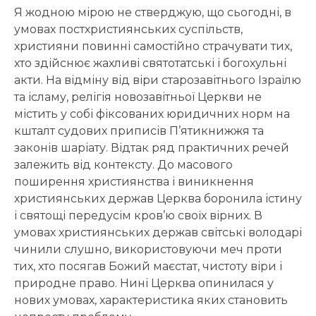
Я жодною мірою не стверджую, що сьогодні, в
умовах постхристиянських суспільств,
християни повинні самостійно страчувати тих,
хто здійснює жахливі святотатські і богохульні
акти. На відміну від віри старозавітнього Ізраїлю
та ісламу, релігія новозавітньої Церкви не
містить у собі фіксованих юридичних норм на
кшталт судових приписів П’ятикнижжя та
законів шаріату. Відтак ряд практичних речей
залежить від контексту. До масового
поширення християнства і виникнення
християнських держав Церква боронила істину
і святощі передусім кров’ю своїх вірних. В
умовах християнських держав світські володарі
чинили слушно, використовуючи меч проти
тих, хто посягав Божий маєстат, чистоту віри і
природне право. Нині Церква опинилася у
нових умовах, характеристика яких становить