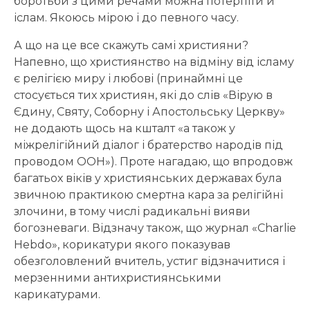
боротьби з цими речами можна потерпіти й
іслам. Якоюсь мірою і до певного часу.
А що на це все скажуть самі християни?
Напевно, що християнство на відміну від ісламу
є релігією миру і любові (принаймні це
стосується тих християн, які до слів «Вірую в
Єдину, Святу, Соборну і Апостольську Церкву»
не додають щось на кшталт «а також у
міжрелігійний діалог і братерство народів під
проводом ООН»). Проте нагадаю, що впродовж
багатьох віків у християнських державах була
звичною практикою смертна кара за релігійні
злочини, в тому числі радикальні вияви
богозневаги. Відзначу також, що журнал «Charlie
Hebdo», корикатури якого показував
обезголовлений вчитель, устиг відзначитися і
мерзенними антихристиянськими
карикатурами.