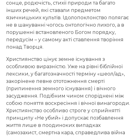
сонце, родючість, стихії природи та багато
інших речей, які ставали предметом
язичницьких культів. Ідолопоклонство полягає
не в шануванні чогось онтологічно лихого, а в
порушенні встановленого Богом порядку,
передусім – у самому акті ставлення творіння
понад Творця.
Християнство цінує земне існування з
особливою виразністю. Уже на рівні біблійної
лексики, у багатозначності терміну «шеол/ад»,
закорінене певне ототожнення смерті
(припинення земного існування) і вічного
засудження. Подібним чином споріднені між
собою поняття воскресіння і вічної винагороди.
Християнство особливо строге у сприйнятті
принципу «Не убий» і допускає позбавлення
життя лише в поодиноких випадках
(самозахист, смертна кара, справедлива війна