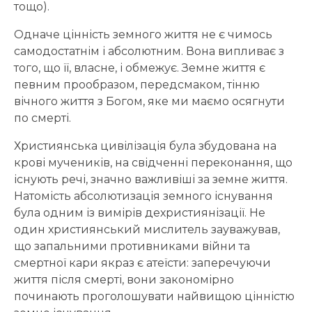
тощо).
Одначе цінність земного життя не є чимось
самодостатнім і абсолютним. Вона випливає з
того, що її, власне, і обмежує. Земне життя є
певним прообразом, передсмаком, тінню
вічного життя з Богом, яке ми маємо осягнути
по смерті.
Християнська цивілізація була збудована на
крові мучеників, на свідченні переконання, що
існують речі, значно важливіші за земне життя.
Натомість абсолютизація земного існування
була одним із вимірів дехристиянізації. Не
один християнський мислитель зауважував,
що запальними противниками війни та
смертної кари якраз є атеїсти: заперечуючи
життя після смерті, вони закономірно
починають проголошувати найвищою цінністю