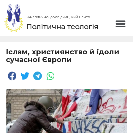
Аналітично-дослідницький центр
Політична теологія
Іслам, християнство й ідоли
сучасної Європи