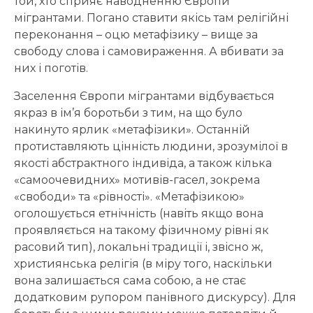
той, хто сприяє наводненню Європи
мігрантами. Погано ставити якісь там релігійні
переконання – оцю метафізику – вище за
свободу слова і самовираження. А вбивати за
них і поготів.
Заселення Європи мігрантами відбувається
якраз в ім’я боротьби з тим, на що було
накинуто ярлик «метафізики». Останній
протиставляють цінність людини, зрозумілої в
якості абстрактного індивіда, а також кілька
«самоочевидних» мотивів-гасел, зокрема
«свободи» та «рівності». «Метафізикою»
оголошується етнічність (навіть якщо вона
проявляється на такому фізичному рівні як
расовий тип), локальні традиції і, звісно ж,
християнська релігія (в міру того, наскільки
вона залишається сама собою, а не стає
додатковим рупором панівного дискурсу). Для