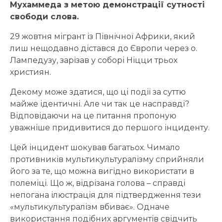
Мухаммеда з метою демонстрації сутності
свободи слова.
29 жовтня мігрант із Північної Африки, який
лиш нещодавно дістався до Європи через о.
Лампедузу, зарізав у соборі Ніцци трьох
християн.
Декому може здатися, що ці події за суттю
майже ідентичні. Але чи так це насправді?
Відповідаючи на це питання пропоную
уважніше придивитися до першого інциденту.
Цей інцидент шокував багатьох. Чимало
противників мультикультуралізму сприйняли
його за те, що можна вигідно використати в
полеміці. Що ж, відрізана голова – справді
непогана ілюстрація для підтвердження тези
«мультикультуралізм вбиває». Одначе
використання подібних аргументів свідчить