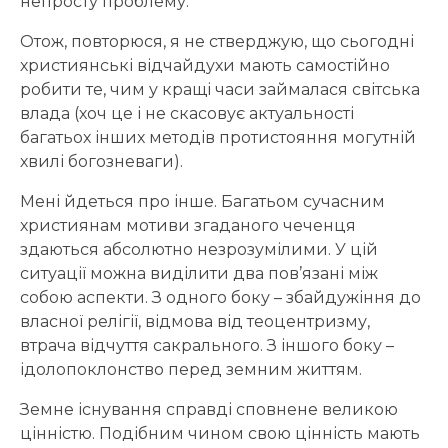
непросту проблему.
Отож, повторюся, я не стверджую, що сьогодні
християнські відчайдухи мають самостійно
робити те, чим у кращі часи займалася світська
влада (хоч це і не скасовує актуальності
багатьох інших методів протистояння могутній
хвилі богозневаги).
Мені йдеться про інше. Багатьом сучасним
християнам мотиви згаданого чеченця
здаються абсолютно незрозумілими. У цій
ситуації можна виділити два пов’язані між
собою аспекти. З одного боку – збайдужіння до
власної релігії, відмова від теоцентризму,
втрача відчуття сакрального. З іншого боку –
ідолопоклонство перед земним життям.
Земне існування справді сповнене великою
цінністю. Подібним чином свою цінність мають