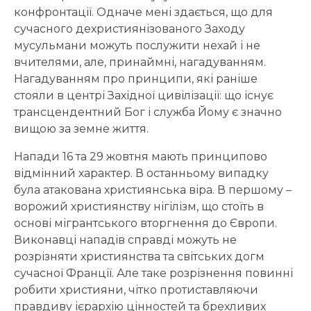
конфронтації. Одначе мені здається, що для
сучасного дехристиянізованого Заходу
мусульмани можуть послужити нехай і не
вчителями, але, принаймні, нагадуванням.
Нагадуванням про принципи, які раніше
стояли в центрі Західної цивілізації: що існує
трансцендентний Бог і служба Йому є значно
вищою за земне життя.
Напади 16 та 29 жовтня мають принципово
відмінний характер. В останньому випадку
була атакована християнська віра. В першому –
ворожий християнству нігілізм, що стоїть в
основі мігрантського вторгнення до Європи.
Виконавці нападів справді можуть не
розрізняти християнства та світських догм
сучасної Франції. Але таке розрізнення повинні
робити християни, чітко протиставляючи
правдиву ієрархію цінностей та брехливих