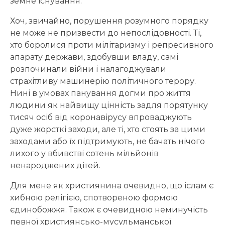
земне існування.
Хоч, звичайно, порушення розумного порядку
не може не призвести до непослідовності. Ті,
хто боролися проти мілітаризму і репресивного
апарату держави, здобувши владу, самі
розпочинали війни і налагоджували
страхітливу машинерію політичного терору.
Нині в умовах панування догми про життя
людини як найвищу цінність задля порятунку
тисяч осіб від коронавірусу впроваджують
дуже жорсткі заходи, але ті, хто стоять за цими
заходами або їх підтримують, не бачать нічого
лихого у вбивстві сотень мільйонів
ненароджених дітей.
Для мене як християнина очевидно, що іслам є
хибною релігією, спотвореною формою
єдинобожжя. Також є очевидною неминучість
певної християнсько-мусульманської