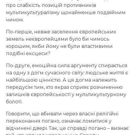
про слабкість позицій противників
мультикультуралізму щонайменше подвійним
чином.
По-перше, невже заселення європейських
земель неєвропейцями було би чимось
хорошим, якби йому не були властивими
подібні ексцеси?
По-друге, емоційна сила аргументу спирається
на одну з догм сучасного світу: людське життя є
найбільшою цінністю. А ця догма належить
передусім тим, хто якраз сприяє розчиненню
залишків європейськості у мультикультурному
болоті.
Говорити, що вбивати через власні релігійні
переконання погано, означає ломитися у
відчинені двері. Так, це справді погано – визнає