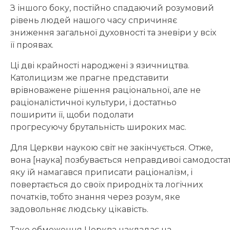
З іншого боку, постійно спадаючий розумовий
рівень людей нашого часу спричиняє
зниження загальної духовності та зневіри у всіх
її проявах.
Ці дві крайності народжені з язичництва.
Католицизм же прагне представити
врівноважене рішення раціональної, але не
раціоналістичної культури, і достатньо
поширити її, щоби подолати
прогресуючу брутальність широких мас.
Для Церкви наукою світ не закінчується. Отже,
вона [наука] позбувається неправдивої самодостат
яку їй намагався приписати раціоналізм, і
повертається до своїх природніх та логічних
початків, тобто знання через розум, яке
задовольняє людську цікавість.
Таке обмеження Церква накладає на