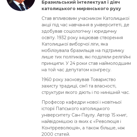
Бразильський інтелектуал і діяч
католицького мирянського руху
Став впливовим учасником Католицької
акції під час навчання в університеті, де
здобував соціологічну і юридичну
освіту. 1932 року ініціював створення
Католицької виборчої ліги, яка
мобілізувала бразильців на підтримку
лише тих політиків, які поділяли релігійні
принципи. У 24 роки став наймолодшим
на той час депутатом конгресу.
1960 року засновував Товариство
захисту традиції, сім’ї та власності,
структури якого діють і по нинішній час.
Професор кафедри нової і новітньої
історії Папського католицького
університету Сан-Паулу. Автор 15 книг,
найвідомішою із яких є «Революція і
Контрреволюція», а також більше, ніж
2000 статей.