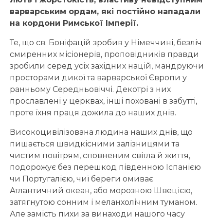
варварським ордам, які постійно нападали
на кордони Римської Імперії.
Те, що св. Боніфацій зробив у Німеччині, безліч
смиренних місіонерів, проповідників правди
зробили серед усіх західних націй, мандруючи
просторами дикої та варварської Європи у
ранньому Середньовіччі. Декотрі з них
прославлені у церквах, інші поховані в забутті,
проте їхня праця дожила до наших днів.
Високоцивілізована людина наших днів, що
пишається швидкісними залізницями та
чистим повітрям, сповненим світла й життя,
подорожує без перешкод південною Іспанією
чи Португалією, чиї береги омиває
Атлантичний океан, або морозною Швецією,
затягнутою сонним і меланхолічним туманом.
Але замість пихи за винаходи нашого часу