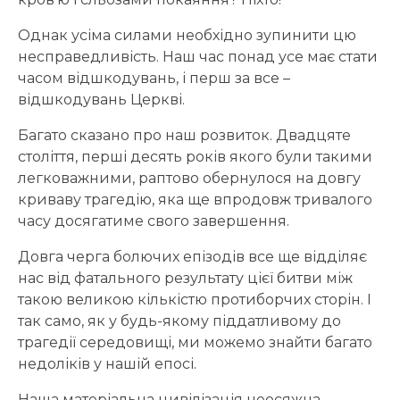
Однак усіма силами необхідно зупинити цю
несправедливість. Наш час понад усе має стати
часом відшкодувань, і перш за все –
відшкодувань Церкві.
Багато сказано про наш розвиток. Двадцяте
століття, перші десять років якого були такими
легковажними, раптово обернулося на довгу
криваву трагедію, яка ще впродовж тривалого
часу досягатиме свого завершення.
Довга черга болючих епізодів все ще відділяє
нас від фатального результату цієї битви між
такою великою кількістю протиборчих сторін. І
так само, як у будь-якому піддатливому до
трагедії середовищі, ми можемо знайти багато
недоліків у нашій епосі.
Наша матеріальна цивілізація неосяжна.