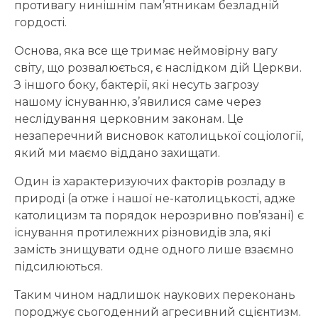
противагу нинішнім пам’ятникам безладній
гордості.
Основа, яка все ще тримає неймовірну вагу
світу, що розвалюється, є наслідком дій Церкви.
З іншого боку, бактерії, які несуть загрозу
нашому існуванню, з’явилися саме через
неслідування церковним законам. Це
незаперечний висновок католицької соціології,
який ми маємо віддано захищати.
Один із характеризуючих факторів розладу в
природі (а отже і нашої не-католицькості, адже
католицизм та порядок нерозривно пов’язані) є
існування протилежних різновидів зла, які
замість знищувати одне одного лише взаємно
підсилюються.
Таким чином надлишок наукових переконань
породжує сьогоденний агресивний сцієнтизм.