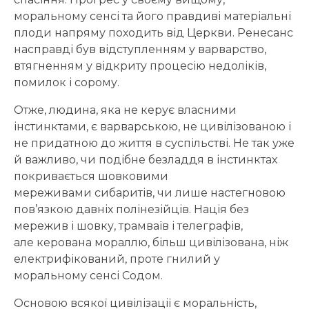
моральному сенсі та його правдиві матеріальні
плоди напряму походить від Церкви. Ренесанс
насправді був відступленням у варварство,
втягненням у відкриту процесію недоліків,
помилок і сорому.
Отже, людина, яка не керує власними
інстинктами, є варварською, не цивілізованою і
не придатною до життя в суспільстві. Не так уже
й важливо, чи подібне безладдя в інстинктах
покривається шовковими
мереживами сибаритів, чи лише настегновою
пов’язкою давніх полінезійців. Нація без
мережив і шовку, трамваїв і телеграфів,
але керована мораллю, більш цивілізована, ніж
електрифікований, проте гнилий у
моральному сенсі Содом.
Основою всякої цивілізації є моральність,