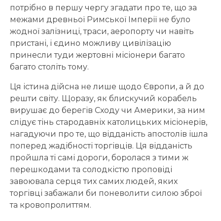
потрібно в першу чергу згадати про те, що за
межами древньої Римської Імперії не було
жодної залізниці, траси, аеропорту чи навіть
пристані, і єдино можливу цивілізацію
принесли туди жертовні місіонери багато
багато століть тому.
Ця істина дійсна не лише щодо Європи, а й до
решти світу. Щоразу, як блискучий корабель
вирушає до берегів Сходу чи Америки, за ним
слідує тінь стародавніх католицьких місіонерів,
нагадуючи про те, що відданість апостолів ішла
поперед жадібності торгівців. Ця відданість
пройшла ті самі дороги, боролася з тими ж
перешкодами та солодкістю проповіді
завоювала серця тих самих людей, яких
торгівці забажали би поневолити силою зброї
та кровопролиттям.