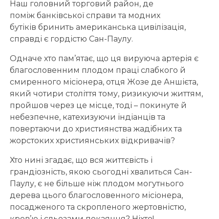
Наш головний торговий район, де
поміж банківської справи та модних
бутіків бринить американська цивілізація,
справді є гордістю Сан-Паулу.
Одначе хто пам’ятає, що ця вируюча артерія є
благословенним плодом праці слабкого й
смиренного місіонера, отця Жозе де Аншієта,
який чотири століття тому, ризикуючи життям,
пройшов через це місце, тоді – покинуте й
небезпечне, катехизуючи індіанців та
повертаючи до християнства жадібних та
жорстоких християнських відкривачів?
Хто нині згадає, що вся життєвість і
грандіозність, якою сьогодні хвалиться Сан-
Паулу, є не більше ніж плодом могутнього
дерева цього благословенного місіонера,
посадженого та скропленого жертовністю,
кров’ю і сльозами покаяння? Ніхто!