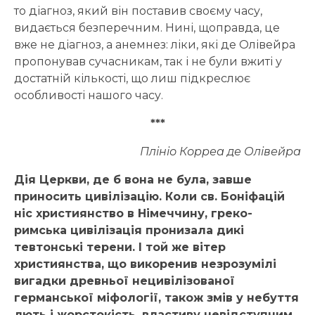
то діагноз, який він поставив своєму часу,
видається безперечним. Нині, щоправда, це
вже не діагноз, а анемнез: ліки, які де Олівейра
пропонував сучасникам, так і не були вжиті у
достатній кількості, що лиш підкреслює
особливості нашого часу.
***
Плініо Корреа де Олівейра
Дія Церкви, де б вона не була, завше
приносить цивілізацію. Коли св. Боніфацій
ніс християнство в Німеччину, греко-
римська цивілізація пронизала дикі
тевтонські терени. І той же вітер
християнства, що викоренив незрозумілі
вигадки древньої нецивілізованої
германської міфології, також змів у небуття
лють і жорстокість, властиву невідступним