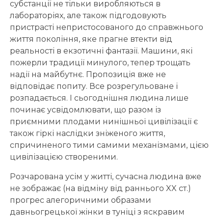
субстанції не тільки виробляються в
лабораторіях, але також підгодовують
пристрасті непристосованого до справжнього
життя покоління, яке прагне втекти від
реальності в екзотичні фантазії. Машини, які
пожерли традиції минулого, тепер трощать
надії на майбутнє. Пропозиція вже не
відповідає попиту. Все розрегульоване і
розпадається. І сьогоднішня людина лише
починає усвідомлювати, що разом із
приємними плодами нинішньої цивілізації є
також гіркі наслідки зніженого життя,
спричиненого тими самими механізмами, цією
цивілізацією створеними.
Розчарована усім у житті, сучасна людина вже
не зображає (на відміну від раннього XX ст.)
прогрес алегоричними образами
давньогрецької жінки в туніці з яскравим