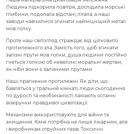
Людина підкорила повітря, дослідила морські
глибини, подолала відстані, літала, а наші
заводи навчилися згинати найміцніший метал
мов голку.
Проте наш світогляд страждає від цілковито
протилежного зла. Замість того, щоб згинати
залізні прути мов голки, душа людини постійно
гнеться голкою об невеликі моральні жертви,
як ніби вони є залізними прутами.
Наші прагнення протилежні. Як діти, що
бавляться у гральній кімнаті, люди сьогодення
по дурості та необізнаності ламають останні
візерунки правдивої цивілізації.
Механізми використовують для війни та
знищення. Хімія потрібна не лише лікарням, але
і виробникам отруйних газів. Токсичні