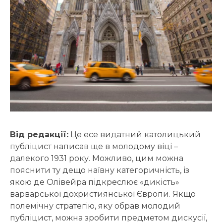
Від редакції:
Це есе видатний католицький
публіцист написав ще в молодому віці –
далекого 1931 року. Можливо, цим можна
пояснити ту дещо наївну категоричність, із
якою де Олівейра підкреслює «дикість»
варварської дохристиянської Європи. Якщо
полемічну стратегію, яку обрав молодий
публіцист, можна зробити предметом дискусії,