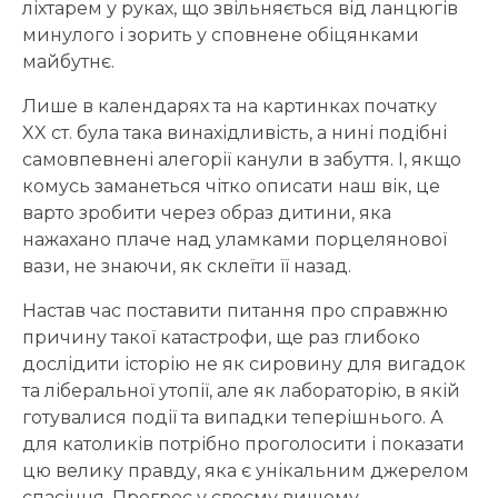
ліхтарем у руках, що звільняється від ланцюгів
минулого і зорить у сповнене обіцянками
майбутнє.
Лише в календарях та на картинках початку
XX ст. була така винахідливість, а нині подібні
самовпевнені алегорії канули в забуття. І, якщо
комусь заманеться чітко описати наш вік, це
варто зробити через образ дитини, яка
нажахано плаче над уламками порцелянової
вази, не знаючи, як склеїти її назад.
Настав час поставити питання про справжню
причину такої катастрофи, ще раз глибоко
дослідити історію не як сировину для вигадок
та ліберальної утопії, але як лабораторію, в якій
готувалися події та випадки теперішнього. А
для католиків потрібно проголосити і показати
цю велику правду, яка є унікальним джерелом
спасіння. Прогрес у своєму вищому,