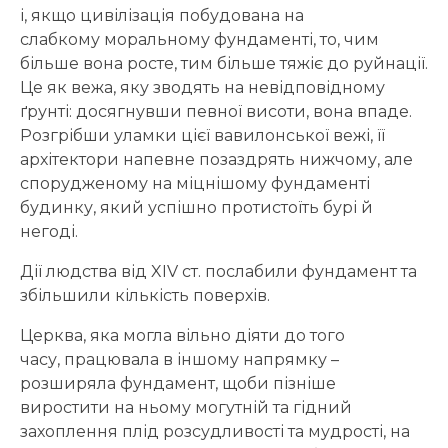
і, якщо цивілізація побудована на
слабкому моральному фундаменті, то, чим
більше вона росте, тим більше тяжіє до руйнації.
Це як вежа, яку зводять на невідповідному
ґрунті: досягнувши певної висоти, вона впаде.
Розгрібши уламки цієї вавилонської вежі, її
архітектори напевне позаздрять нижчому, але
спорудженому на міцнішому фундаменті
будинку, який успішно протистоїть бурі й
негоді.
Дії людства від XIV ст. послабили фундамент та
збільшили кількість поверхів.
Церква, яка могла вільно діяти до того
часу, працювала в іншому напрямку –
розширяла фундамент, щоби пізніше
виростити на ньому могутній та гідний
захоплення плід розсудливості та мудрості, на