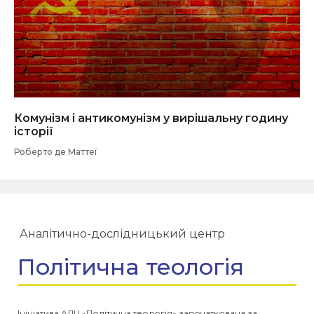
Комунізм і антикомунізм у вирішальну годину
історії
Роберто де Маттеї
Аналітично-дослідницький центр
Політична теологія
Ініціатива АДЦ «Політична теологія» започаткована за