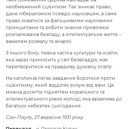
необмежений сцієнтизм. Так зникає право,
дане лібералізмом псевдо-науковцям, а саме
право ховатися за фальшивими науковими
принципами та робити знання привілеєм
розпалювачів безладу, а інтелектуальне життя –
важелем розвалу та анархії.
З іншого боку, певна частка культури та освіти,
яка зараз приносить у світ безвладдя, має
перетворитися на правдиву духовну освіту.
На католиків лягає завдання боротися проти
сцієнтизму, який відділяє розум від віри. Це
можна досягти підняттям морального та
інтелектуального рівня молоді, яка вразлива до
багатьох небезпек сьогодення.
Сан-Паулу, 27 вересня 1931 року
Переклад
– о. Ярослав Кулик