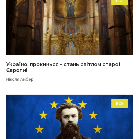
ЕСЕ
Україно, прокинься – стань світлом старої
Європи!
Ніколя Амбер
ЕСЕ