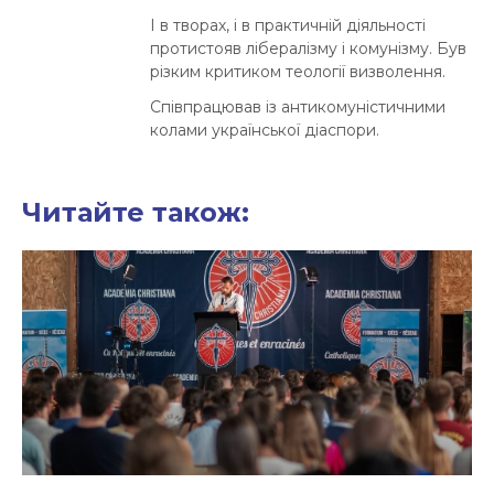
І в творах, і в практичній діяльності
протистояв лібералізму і комунізму. Був
різким критиком теології визволення.
Співпрацював із антикомуністичними
колами української діаспори.
Читайте також: