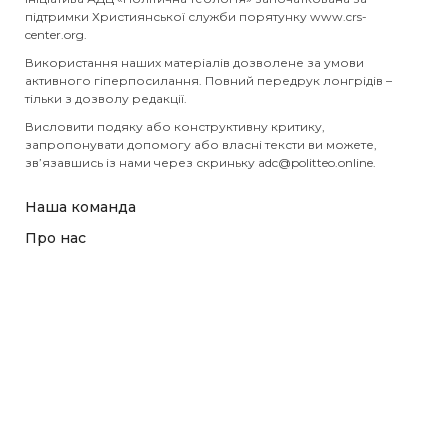
підтримки Християнської служби порятунку www.crs-
center.org.
Використання наших матеріалів дозволене за умови
активного гіперпосилання. Повний передрук лонгрідів –
тільки з дозволу редакції.
Висловити подяку або конструктивну критику,
запропонувати допомогу або власні тексти ви можете,
зв’язавшись із нами через скриньку
adc@politteo.online
.
Наша команда
Про нас