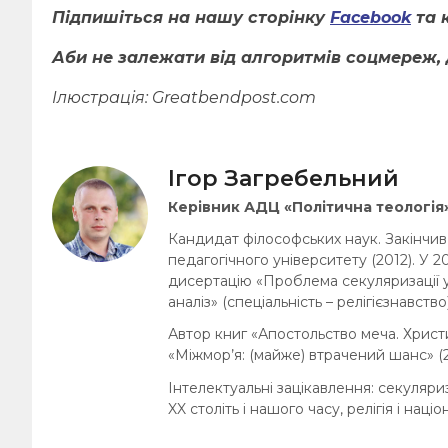
Підпишіться на нашу сторінку
Facebook
та 
Аби не залежати від алгоритмів соцмереж, 
Ілюстрація: Greatbendpost.com
Ігор Загребельний
Керівник АДЦ «Політична теологія
Кандидат філософських наук. Закінчив
педагогічного університету (2012). У 2
дисертацію «Проблема секуляризації у
аналіз» (спеціальність – релігієзнавство)
Автор книг «Апостольство меча. Христи
«Міжмор’я: (майже) втрачений шанс» (2
Інтелектуальні зацікавлення: секуляриз
XX століть і нашого часу, релігія і націо