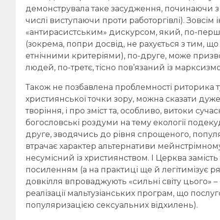
демонструвала таке засудження, починаючи з 
числі виступаючи проти работоргівлі). Зовсім 
«антирасистським» дискурсом, який, по-перше
(зокрема, попри досвід, не рахується з тим, щ
етнічними критеріями), по-друге, може призв
людей, по-третє, тісно пов’язаний із марксизм
Також не позбавлена проблемності риторика т
християнської точки зору, можна сказати дуж
творіння, і про зміст та, особливо, витоки суч
богословські роздуми на тему екології подек
друге, зводячись до рівня спрощеного, попул
втрачає характер альтернативи мейнстрімному
несумісний із християнством. І Церква замість
посиленням (а на практиці ще й легітимізує р
довкілля впроваджують «сильні світу цього» –
реалізації мальтузіанських програм, що посл
популяризацією сексуальних відхилень).