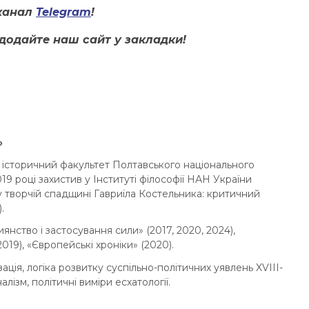
канал
Telegram
!
додайте наш сайт у закладки!
»
 історичний факультет Полтавського національного
019 році захистив у Інституті філософії НАН України
 творчій спадщині Гавриїла Костельника: критичний
.
янство і застосування сили» (2017, 2020, 2024),
019), «Європейські хроніки» (2020).
ація, логіка розвитку суспільно-політичних уявлень XVIII-
налізм, політичні виміри есхатології.