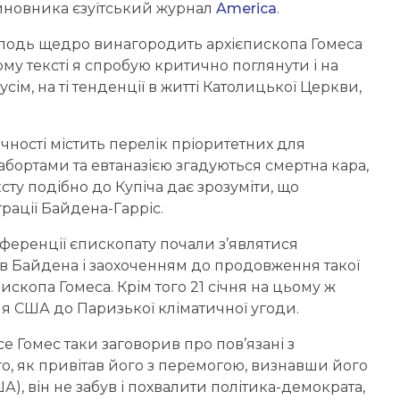
иновника єзуїтський журнал
America
.
осподь щедро винагородить архієпископа Гомеса
му тексті я спробую критично поглянути і на
редусім, на ті тенденції в житті Католицької Церкви,
ності містить перелік пріоритетних для
абортами та евтаназією згадуються смертна кара,
ексту подібно до Купіча дає зрозуміти, що
рації Байдена-Гарріс.
ференції єпископату почали з’являтися
ів Байдена і заохоченням до продовження такої
пископа Гомеса. Крім того 21 січня на цьому ж
ня США до Паризької кліматичної угоди.
е Гомес таки заговорив про пов’язані з
о, як привітав його з перемогою, визнавши його
), він не забув і похвалити політика-демократа,