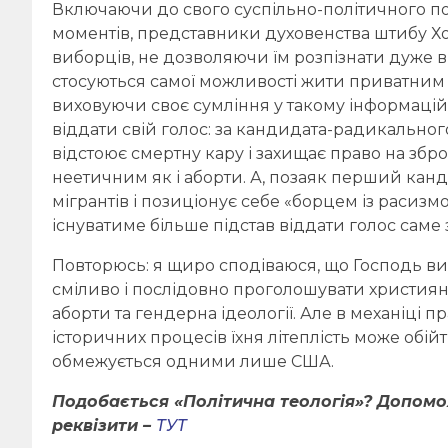
Включаючи до свого суспільно-політичного 
моментів, представники духовенства штибу Х
виборців, не дозволяючи їм розпізнати дуже ви
стосуються самої можливості жити приватним
виховуючи своє сумління у такому інформаційн
віддати свій голос: за кандидата-радикально
відстоює смертну кару і захищає право на збр
неетичним як і аборти. А, позаяк перший кан
мігрантів і позиціонує себе «борцем із расиз
існуватиме більше підстав віддати голос саме 
Повторюсь: я щиро сподіваюся, що Господь вин
сміливо і послідовно проголошувати христия
аборти та гендерна ідеології. Але в механіці 
історичних процесів їхня літеплість може обі
обмежується одними лише США.
Подобається «Політична теологія»? Допом
реквізити –
ТУТ