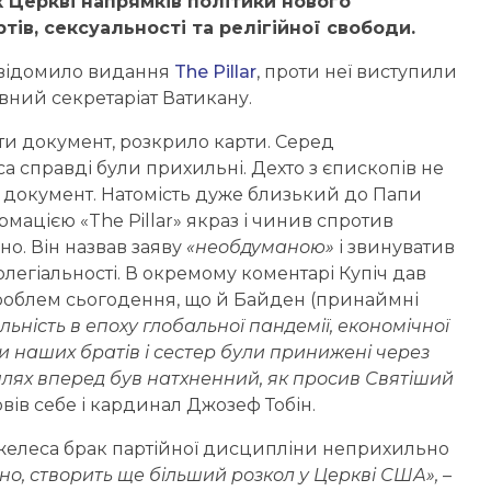
 Церкві напрямків політики нового
тів, сексуальності та релігійної свободи
.
овідомило видання
The Pillar
, проти неї виступили
вний секретаріат Ватикану.
ти документ, розкрило карти. Серед
а справді були прихильні. Дехто з єпископів не
в документ. Натомість дуже близький до Папи
мацією «The Pillar» якраз і чинив спротив
о. Він назвав заяву
«необдуманою»
і звинуватив
легіальності. В окремому коментарі Купіч дав
проблем сьогодення, що й Байден (принаймні
ьність в епоху глобальної пандемії, економічної
и наших братів і сестер були принижені через
 шлях вперед був натхненний, як просив Святіший
вів себе і кардинал Джозеф Тобін.
елеса брак партійної дисципліни неприхильно
рно, створить ще більший розкол у Церкві США»,
–