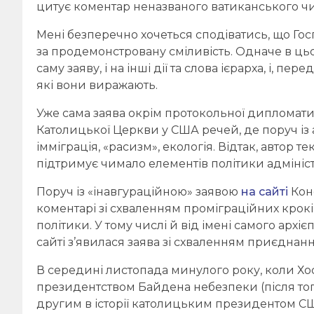
цитує коментар неназваного ватиканського ч
Мені безперечно хочеться сподіватись, що Г
за продемонстровану сміливість. Одначе в цьо
саму заяву, і на інші дії та слова ієрарха, і, пе
які вони виражають.
Уже сама заява окрім протокольної дипломатич
Католицької Церкви у США речей, де поруч із 
імміграція, «расизм», екологія. Відтак, автор т
підтримує чимало елементів політики адмініст
Поруч із «інавгураційною» заявою
на сайті
Кон
коментарі зі схваленням проміграційних крок
політики. У тому числі й від імені самого архіє
сайті з’явилася заява зі схваленням приєднан
В середині листопада минулого року, коли Хос
президентством Байдена небезпеки (після тог
другим в історії католицьким президентом США