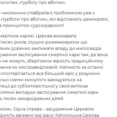
ологізм, «турботу про вбогих».
го численних співбратів є проблемною уже з
 «турботи про вбогих», які відстоюють демократи,
з принципом судсидіарності.
мертною карою. Церква визнавала
 тисяч років, слушно розмежовуючи цю
в яких доречно закликати владу до милосердя.
уження застосування смертної кари там, де вона
 не можуть, зберігаючи вірність традиційному
ання як несправедливий. Натомість за останні
спостерігається все більший хаос у розумінні
вські схеми минулого заміщуються на
ції до суб’єктивістської у своїх витоках
сленні випадки застосування смертної кари
нь тисяч ненароджених дітей.
измом». Одна справа – засудження Церквою
гідність залежно від раси. Католицька Церква