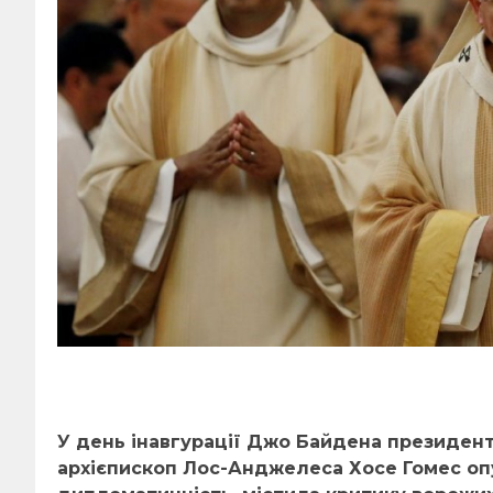
У день інавгурації Джо Байдена президен
архієпископ Лос-Анджелес
а
Хосе Гомес оп