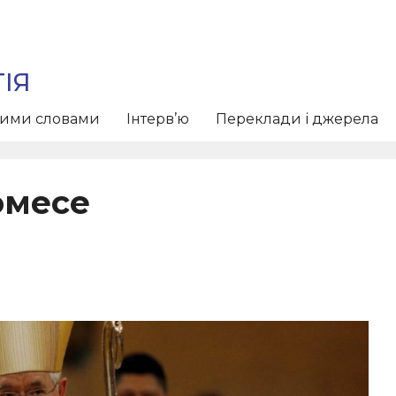
ІЯ
тими словами
Інтерв’ю
Переклади і джерела
омесе