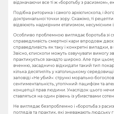
відзначаючи все ті ж «боротьбу з расизмом», ек
Подібна риторика і самого архієпископа, і йо
доктринальної точки зору. Скажімо, ті рецепти
відвіюють надмірним етатизмом, несумісним і
Особливо проблемною виглядає боротьба зі с
справедливість смертної кари впродовж двох
справедливість як таку і конкретні випадки, 
Звісно, єпископи можуть озвучувати вимогу зв
практикується занадто широко. Але при цьому
вченню, засадничо відкидати такий тип покар
кілька десятиліть у католицькому середовищі 
заповіді «Не убий»: стрункі морально-богосло
сентиментальність, утопічний пацифізм та апеля
концепції прав людини. Унаслідок цього нечи
ставляться на один рівень із убивствами соте
Не виглядає безпроблемно і «боротьба з рас
поглядів та практик, які зневажають людську 