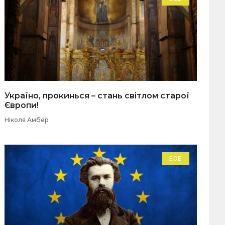
Україно, прокинься – стань світлом старої
Європи!
Ніколя Амбер
ЕСЕ