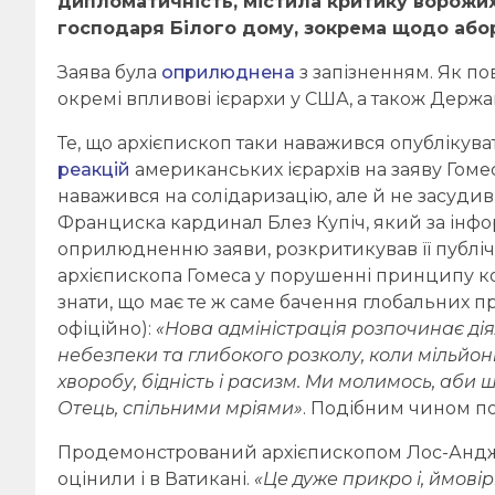
дипломатичність, містила критику ворожих
господаря Білого дому
, зокрема щодо абор
Заява була
оприлюднена
з запізненням. Як п
окремі впливові ієрархи у США, а також Держа
Те, що архієпископ таки наважився опублікува
реакцій
американських ієрархів на заяву Гомес
наважився на солідаризацію, але й не засуди
Франциска кардинал Блез Купіч, який за інфор
оприлюдненню заяви, розкритикував її публічн
архієпископа Гомеса у порушенні принципу ко
знати, що має те ж саме бачення глобальних 
офіційно):
«Нова адміністрація розпочинає діял
небезпеки та глибокого розколу, коли мільйон
хворобу, бідність і расизм. Ми молимось, аби
Отець, спільними мріями»
. Подібним чином по
Продемонстрований архієпископом Лос-Андж
оцінили і в Ватикані.
«Це дуже прикро і, ймові