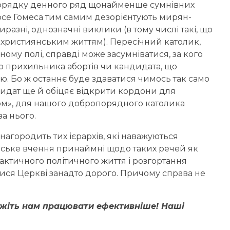
порядку денного ряд щонайменше сумнівних
осе Гомеса тим самим дезорієнтують мирян-
разні, однозначні виклики (в тому числі такі, що
 християнським життям). Пересічний католик,
ому полі, справді може засумніватися, за кого
го прихильника абортів чи кандидата, що
ою. Бо ж останнє буде здаватися чимось так само
дидат ще й обіцяє відкрити кордони для
мом», для нашого добропорядного католика
за нього.
агородить тих ієрархів, які наважуються
нське вчення принаймні щодо таких речей як
практичного політичного життя і розгортання
йтися Церкві занадто дорого. Причому справа не
ожіть нам працювати ефективніше! Наші