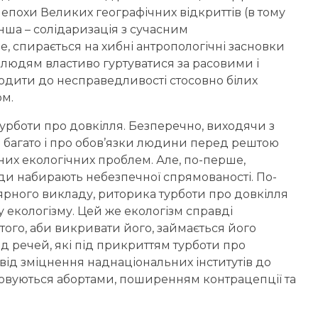
епохи Великих географічних відкриттів (в тому
інша – солідаризація з сучасним
, спирається на хибні антропологічні засновки
о людям властиво гуртуватися за расовими і
одити до несправедливості стосовно білих
ом.
урботи про довкілля. Безперечно, виходячи з
е багато і про обов’язки людини перед рештою
асних екологічних проблем. Але, по-перше,
уди набирають небезпечної спрямованості. По-
ярного викладу, риторика турботи про довкілля
 екологізму. Цей же екологізм справді
 того, аби викривати його, займається його
яд речей, які під прикриттям турботи про
 від зміцнення наднаціональних інститутів до
уговуються абортами, поширенням контрацепції та