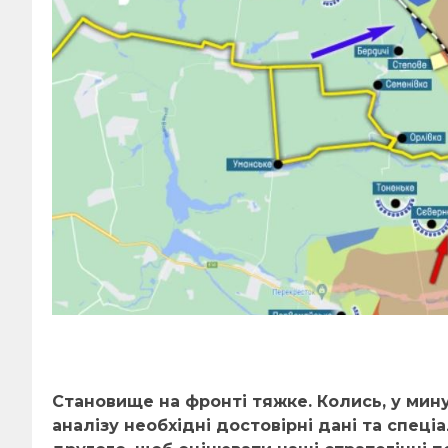
Становище на фронті тяжке. Колись, у мину
аналізу необхідні достовірні дані та спеціа