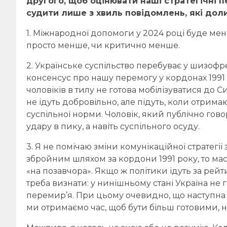
другого, щоб оцінювати наші стратегічні п
судити лише з хвиль повідомлень, які дол
1. Міжнародної допомоги у 2024 році буде менш
просто менше, чи критично менше.
2. Українське суспільство перебуває у шизофре
консенсус про нашу перемогу у кордонах 1991 р
чоловіків в тилу не готова мобілізуватися до Си
не ідуть добровільно, але підуть, коли отрима
суспільної норми. Чоловік, який публічно говор
удару в пику, а навіть суспільного осуду.
3. Я не помічаю зміни комунікаційної стратегі
збройним шляхом за кордони 1991 року, то масшт
«на позавчора». Якщо ж політики ідуть за рей
треба визнати: у нинішньому стані Україна не 
перемир’я. При цьому очевидно, що наступна ф
ми отримаємо час, щоб бути більш готовими, ні