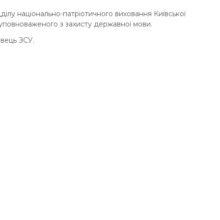
ділу національно-патріотичного виховання Київської
уповноваженого з захисту державної мови.
овець ЗСУ.