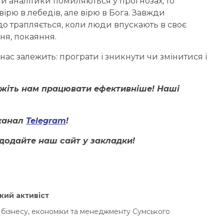
ли аналітики помиляються у прогнозах, то
вірю в лебедів, але вірю в Бога. Завжди
до трапляється, коли люди впускають в своє
ння, покаяння.
д нас залежить: програти і зникнути чи змінитися і
ожіть нам працювати ефективніше! Наші
канал
Telegram
!
додайте наш сайт у закладки!
ий активіст
 бізнесу, економіки та менеджменту Сумського