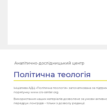
Аналітично-дослідницький центр
Політична теологія
Ініціатива АДЦ «Політична теологія» започаткована за підтр
порятунку www.crs-center.org.
Використання наших матеріалів дозволене за умови активн
передрук лонгрідів – тільки з дозволу редакції.