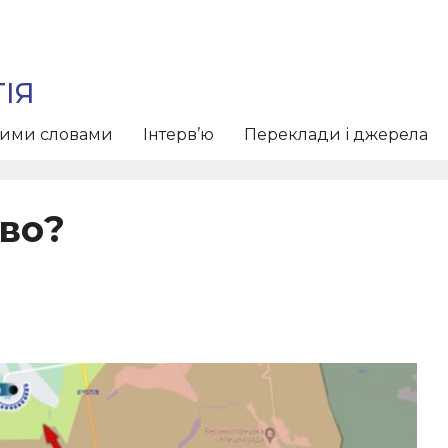
ІЯ
тими словами
Інтерв’ю
Переклади і джерела
во?