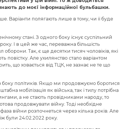
ерспективи у цій війні. То ж доводиться
инають до моєї інформаційної бульбашки.
е. Варіанти полягають лише в тому, чи її буде
нічному стані. З одного боку існує суспільний
оку. І в цей же час, переважна більшість
л оборони. Так, є ще десятки тисяч чоловіків, які
ють повістку. Але ухилянство стало варіантом
ить, що ховається від ТЦК, не зазнає не те що
ї з боку політиків. Якщо ми продовжуємо боротися
абна мобілізація як війська, так і тилу потрібна
тингами, а не стають провідниками народу, то
готова продовжувати війну. Тоді необхідне
аза війни розпочнеться через кілька років. Але
ж були 24.02.2022 року.