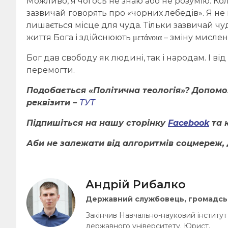
Можливо, я чогось не знаю або не розумію. Ко
зазвичай говорять про «чорних лебедів». Я не 
лишається місце для чуда. Тільки зазвичай чу
життя Бога і здійснюють μετάνοια – зміну мисле
Бог дав свободу як людині, так і народам. І ві
перемогти.
Подобається «Політична теологія»? Допом
реквізити –
ТУТ
Підпишіться на нашу сторінку
Facebook
та 
Аби не залежати від алгоритмів соцмереж, 
Андрій Рибалко
Державний службовець, громадськ
Закінчив Навчально-науковий інститут
державного університету. Юрист.