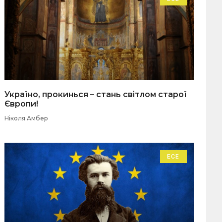
Україно, прокинься – стань світлом старої
Європи!
Ніколя Амбер
ЕСЕ