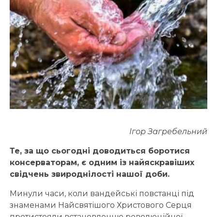
Ігор Загребельний
Те, за що сьогодні доводиться боротися
консерваторам, є одним із найяскравіших
свідчень звироднілості нашої доби.
Минули часи, коли вандейські повстанці під
знаменами Найсвятішого Христового Серця
протистояли встановленню революційної