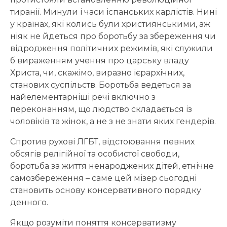
тиранії. Минули і часи іспанських карлістів. Нині
у країнах, які колись були християнськими, аж
ніяк не йдеться про боротьбу за збереження чи
відродження політичних режимів, які служили
б вираженням учення про царську владу
Христа, чи, скажімо, виразно ієрархічних,
станових суспільств. Боротьба ведеться за
найелементарніші речі включно з
переконанням, що людство складається із
чоловіків та жінок, а не з не знати яких гендерів.
Спротив рухові ЛГБТ, відстоювання певних
обсягів релігійної та особистої свободи,
боротьба за життя ненароджених дітей, етнічне
самозбереження – саме цей мізер сьогодні
становить основу консервативного порядку
денного.
Якщо розуміти поняття консерватизму