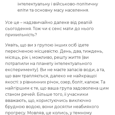
інтелектуальну і військово-політичну
еліти та основну масу населення.
Усе це – надзвичайно далеке від реалій
сьогодення. Тож чи є сенс мати до нього
прихильність?
Уявіть, що ви з групою інших осіб ідете
пересіченою місцевістю. День, два, тиждень,
місяць, рік і, можливо, решту життя (ви
потрапили на планету інтелектуального
експерименту). Ви не маєте запасів води, а та,
що вам трапляється, далеко не найкращої
якості: з рівнинних річок, озер, боліт, калюж. Та
найгіршим є те, що ваша група задоволена цим
станом речей. Більше того, її учасники
вважають, що, користуючись виключно
брудною водою, вони досягли неабиякого
прогресу. Мовляв, це колись, у темному