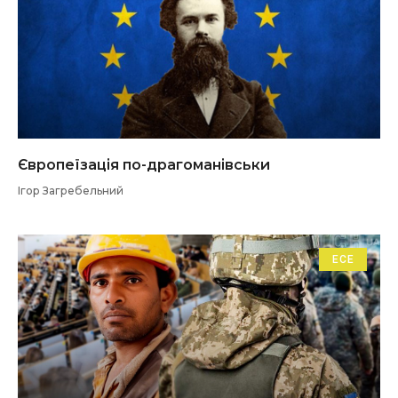
Європеїзація по-драгоманівськи
Ігор Загребельний
ЕСЕ