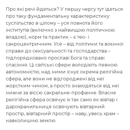
Про які речі йдеться? У першу чергу тут ідеться
про таку фундаментальну характеристику:
суспільство в цілому – уся повнота його
інститутів (включно з найвищою політичною
владою), норм та практик – є тео- і
сакроцентричним. Усе – від політики та воєнної
справи до сексуальності та господарства –
підпорядковано прославі Бога та справі
спасіння. Ці світські сфери володіють певною
автономністю, над ними існує окрема релігійна
сфера, але вони не відгороджені від неї
жорстким чином, а просто знаходяться від неї
нижче за віссю сакральне-профанне. Власне
релігійна сфера освячує їх так само як вівтар і
дарохранильниця освячують вівтарний
простір, вівтарний простір – наву, увесь храм –
навколишню землю.