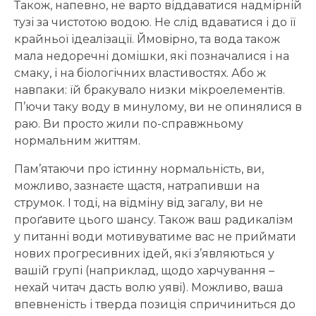
Також, напевно, не варто віддаватися надмірній
тузі за чистотою водою. Не слід вдаватися і до її
крайньої ідеалізації. Ймовірно, та вода також
мала недоречні домішки, які позначалися і на
смаку, і на біологічних властивостях. Або ж
навпаки: їй бракувало низки мікроелементів.
П’ючи таку воду в минулому, ви не опинялися в
раю. Ви просто жили по-справжньому
нормальним життям.
Пам’ятаючи про істинну нормальність, ви,
можливо, зазнаєте щастя, натрапивши на
струмок. І тоді, на відміну від загалу, ви не
проґавите цього шансу. Також ваш радикалізм
у питанні води мотивуватиме вас не приймати
нових прогресивних ідей, які з’являються у
вашій групі (наприклад, щодо харчування –
нехай читач дасть волю уяві). Можливо, ваша
впевненість і тверда позиція спричиниться до