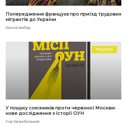
Попередження француза про приїзд трудових
мігрантів до України
Ніколя Амбер
РЕЦЕНЗІЇ
У пошуку союзників проти червоної Москви:
нове дослідження з історії ОУН
Ігор Загребельний