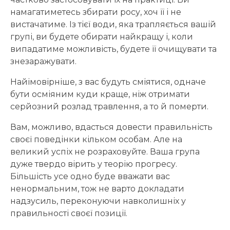
намагатиметесь збирати росу, хоч її і не
вистачатиме. Із тієї води, яка трапляється вашій
групі, ви будете обирати найкращу і, коли
випадатиме можливість, будете її очищувати та
знезаражувати.
Найімовірніше, з вас будуть сміятися, одначе
бути осміяним куди краще, ніж отримати
серйозний розлад травлення, а то й померти.
Вам, можливо, вдасться довести правильність
своєї поведінки кільком особам. Але на
великий успіх не розраховуйте. Ваша група
дуже твердо вірить у теорію прогресу.
Більшість усе одно буде вважати вас
ненормальним, тож не варто докладати
надзусиль, переконуючи навколишніх у
правильності своєї позиції.