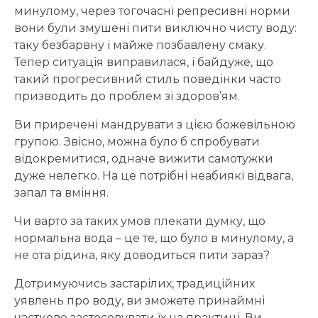
минулому, через тогочасні репресивні норми
вони були змушені пити виключно чисту воду:
таку безбарвну і майже позбавлену смаку.
Тепер ситуація виправилася, і байдуже, що
такий прогресивний стиль поведінки часто
призводить до проблем зі здоров’ям.
Ви приречені мандрувати з цією божевільною
групою. Звісно, можна було б спробувати
відокремитися, одначе вижити самотужки
дуже нелегко. На це потрібні неабиякі відвага,
запал та вміння.
Чи варто за таких умов плекати думку, що
нормальна вода – це те, що було в минулому, а
не ота рідина, яку доводиться пити зараз?
Дотримуючись застарілих, традиційних
уявлень про воду, ви зможете принаймні
частково застосовувати їх на практиці. Ви