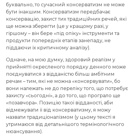
буквально, то сучасний консерватизм не може
бути інакшим. Консерватизм передбачає
консервацію, захист тих традиційних речей, які
ще можна зберегти (це у кращому разі, у
гіршому – він бере «під опіку» інструменти та
продукти попередніх етапів занепаду, не
піддаючи їх критичному аналізу).
Одначе, на мою думку, здоровий реалізм у
прийнятті окресленого порядку денного може
поєднуватися з відданістю більш амбітним
речам – тим, які не можна «консервувати», бо
вони належать не до переліку того, що потребує
захисту «сьогодні», а до того, що програло ще
«позавчора». Позицію такої відданості, аби
відмежувати її від консерватизму, я можу
назвати традиціоналізмом (у цьому тексті я
утримаюся від детальнішого термінологічного
нюансування).