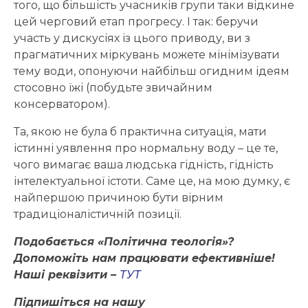
того, що більшість учасників групи таки відкине
цей черговий етап прогресу. І так: беручи
участь у дискусіях із цього приводу, ви з
прагматичних міркувань можете мінімізувати
тему води, опонуючи найбільш огидним ідеям
стосовно їжі (побудьте звичайним
консерватором).
Та, якою не була б практична ситуація, мати
істинні уявлення про нормальну воду – це те,
чого вимагає ваша людська гідність, гідність
інтелектуальної істоти. Саме це, на мою думку, є
найпершою причиною бути вірним
традиціоналістичній позиції.
Подобається «Політична теологія»?
Допоможіть нам працювати ефективніше!
Наші реквізити –
ТУТ
Підпишіться на нашу