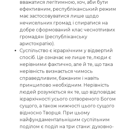
вважатися легітимною, хоч, аби бути
ефективним, республіканський режим
має застосовуватися лише щодо
нечисельних громад і спиратися на
добре сформований клас чеснотливих
громадян (республіканську
аристократію).
Суспільство є ієрархічним у відвертий
спосіб. Це означає не лише те, люди є
нерівними фактично, але й те, що така
нерівність визнається чимось
справедливим, бажаним і навіть
принципово необхідним. Нерівність
людей розуміється як те, що відповідає
ієрархічності усього сотвореного Богом
сущого, а також нижчості цього сущого
відносно Творця. При цьому
найфундаментальнішим суспільним
поділом є поділ на три стани: духовно-