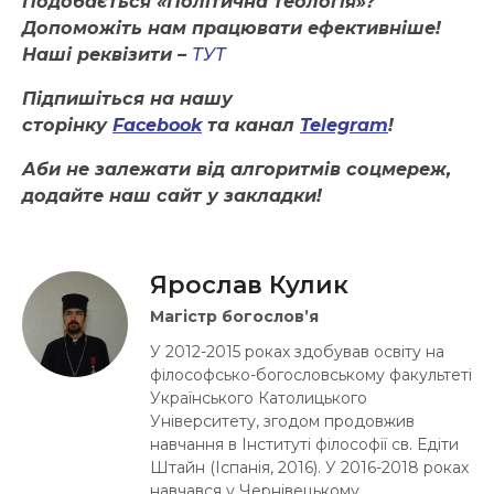
Подобається «Політична теологія»?
Допоможіть нам працювати ефективніше!
Наші реквізити –
ТУТ
Підпишіться на нашу
сторінку
Facebook
та канал
Telegram
!
Аби не залежати від алгоритмів соцмереж,
додайте наш сайт у закладки!
Ярослав Кулик
Магістр богослов’я
У 2012-2015 роках здобував освіту на
філософсько-богословському факультеті
Українського Католицького
Університету, згодом продовжив
навчання в Інституті філософії св. Едіти
Штайн (Іспанія, 2016). У 2016-2018 роках
навчався у Чернівецькому