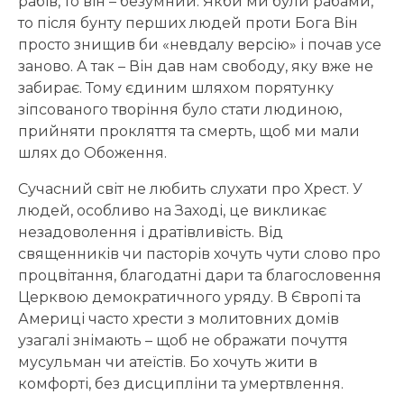
рабів, то він – безумний. Якби ми були рабами,
то після бунту перших людей проти Бога Він
просто знищив би «невдалу версію» і почав усе
заново. А так – Він дав нам свободу, яку вже не
забирає. Тому єдиним шляхом порятунку
зіпсованого творіння було стати людиною,
прийняти прокляття та смерть, щоб ми мали
шлях до Обоження.
Сучасний світ не любить слухати про Хрест. У
людей, особливо на Заході, це викликає
незадоволення і дратівливість. Від
священників чи пасторів хочуть чути слово про
процвітання, благодатні дари та благословення
Церквою демократичного уряду. В Європі та
Америці часто хрести з молитовних домів
узагалі знімають – щоб не ображати почуття
мусульман чи атеїстів. Бо хочуть жити в
комфорті, без дисципліни та умертвлення.