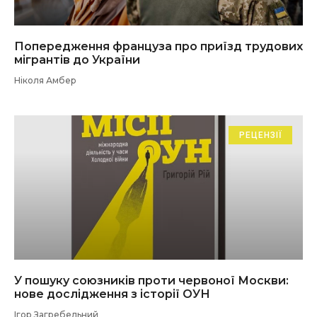
Попередження француза про приїзд трудових
мігрантів до України
Ніколя Амбер
РЕЦЕНЗІЇ
У пошуку союзників проти червоної Москви:
нове дослідження з історії ОУН
Ігор Загребельний