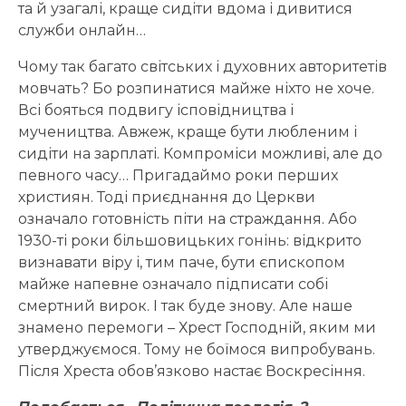
та й узагалі, краще сидіти вдома і дивитися
служби онлайн…
Чому так багато світських і духовних авторитетів
мовчать? Бо розпинатися майже ніхто не хоче.
Всі бояться подвигу ісповідництва і
мучеництва. Авжеж, краще бути любленим і
сидіти на зарплаті. Компроміси можливі, але до
певного часу… Пригадаймо роки перших
християн. Тоді приєднання до Церкви
означало готовність піти на страждання. Або
1930-ті роки більшовицьких гонінь: відкрито
визнавати віру і, тим паче, бути єпископом
майже напевне означало підписати собі
смертний вирок. І так буде знову. Але наше
знамено перемоги – Хрест Господній, яким ми
утверджуємося. Тому не боїмося випробувань.
Після Хреста обов’язково настає Воскресіння.