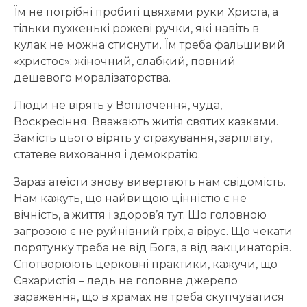
Їм не потрібні пробиті цвяхами руки Христа, а
тільки пухкенькі рожеві ручки, які навіть в
кулак не можна стиснути. Їм треба фальшивий
«христос»: жіночний, слабкий, повний
дешевого моралізаторства.
Люди не вірять у Воплочення, чуда,
Воскресіння. Вважають житія святих казками.
Замість цього вірять у страхування, зарплату,
статеве виховання і демократію.
Зараз атеїсти знову вивертають нам свідомість.
Нам кажуть, що найвищою цінністю є не
вічність, а життя і здоров’я тут. Що головною
загрозою є не руйнівний гріх, а вірус. Що чекати
порятунку треба не від Бога, а від вакцинаторів.
Спотворюють церковні практики, кажучи, що
Євхаристія – ледь не головне джерело
зараження, що в храмах не треба скупчуватися