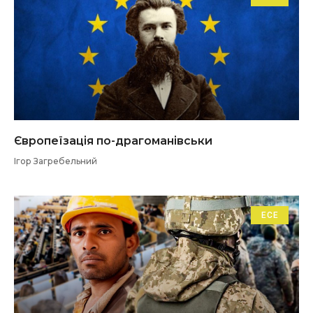
Європеїзація по-драгоманівськи
Ігор Загребельний
ЕСЕ