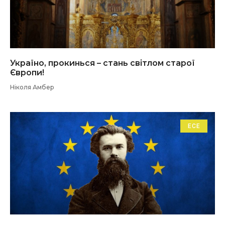
Україно, прокинься – стань світлом старої
Європи!
Ніколя Амбер
ЕСЕ