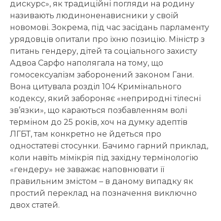
дискурс», як традиційні погляди на родину
називають людиноненависники у своїй
новомові. Зокрема, під час засідань парламенту
урядовців опитали про їхню позицію. Міністр з
питань гендеру, дітей та соціального захисту
Адвоа Сарфо наполягала на тому, що
гомосексуалізм заборонений законом Гани.
Вона цитувала розділ 104 Кримінального
кодексу, який забороняє «неприродні тілесні
зв’язки», що караються позбавленням волі
терміном до 25 років, хоч на думку адептів
ЛГБТ, там конкретно не йдеться про
одностатеві стосунки. Бачимо гарний приклад,
коли навіть мімікрія під західну термінологію
«гендеру» не заважає наповнювати її
правильним змістом – в даному випадку як
простий переклад на позначення виключно
двох статей.