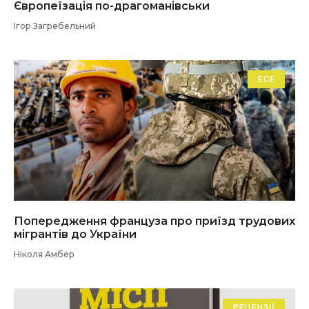
Європеїзація по-драгоманівськи
Ігор Загребельний
ЕСЕ
Попередження француза про приїзд трудових
мігрантів до України
Ніколя Амбер
РЕЦЕНЗІЇ