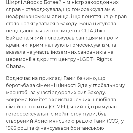
Ширлі Айорко Ботвей – міністр закордонних
справ – стверджувала, що гомосексуалізм є
неафриканським явище, і що поняття квір-прав
стало нав’язуватися з Заходу. Вона цитувала
нещодавні заяви президента США Джо
Байдена, який погрожував санкціями проти
країн, які криміналізують гомосексуалізм, та
вказала на участь іноземних сановників на
церемонії відкриття центру «LGBT+ Rights
Ghana».
Водночас на прикладі Гани бачимо, що
боротьба за сімейні цінності йде у глобальному
масштабі, за участі здорових сил Заходу.
Зокрема Комітет з християнських шлюбів та
сімейного життя (CCMFL), який підтримував
гетеросексуальні сімейні структури, був
створений Християнською радою Гани (CCG) у
1966 році та фінансувався британською