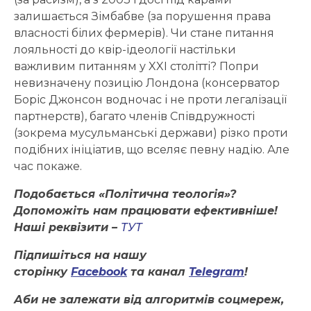
залишається Зімбабве (за порушення права
власності білих фермерів). Чи стане питання
лояльності до квір-ідеології настільки
важливим питанням у XXI столітті? Попри
невизначену позицію Лондона (консерватор
Боріс Джонсон водночас і не проти легалізації
партнерств), багато членів Співдружності
(зокрема мусульманські держави) різко проти
подібних ініціатив, що вселяє певну надію. Але
час покаже.
Подобається «Політична теологія»?
Допоможіть нам працювати ефективніше!
Наші реквізити –
ТУТ
Підпишіться на нашу
сторінку
Facebook
та канал
Telegram
!
Аби не залежати від алгоритмів соцмереж,