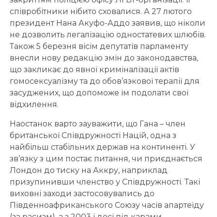
співробітники нібито сховалися. А 27 лютого
президент Нана Акуфо-Аддо заявив, що ніколи
не дозволить легалізацію одностатевих шлюбів.
Також 5 березня вісім депутатів парламенту
внесли нову редакцію змін до законодавства,
що закликає до явної криміналізації актів
гомосексуалізму та до обов’язкової терапії для
засуджених, що допоможе їм подолати свої
відхилення.
Наостанок варто зауважити, що Гана – член
британської Співдружності Націй, одна з
найбільш стабільних держав на континенті. У
зв’язку з цим постає питання, чи приєднається
Лондон до тиску на Аккру, наприклад
призупинивши членство у Співдружності. Такі
виховні заходи застосовувались до
Південноафриканського Союзу часів апартеїду
(за расизм), а з 2003 і досі під карами