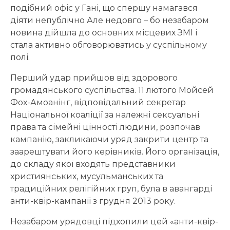
подібний офіс у Гані, що спершу намагався
діяти непублічно Але недовго – бо незабаром
новина дійшла до основних місцевих ЗМІ і
стала активно обговорюватись у суспільному
полі.
Перший удар прийшов від здорового
громадянського суспільства. 11 лютого Мойсей
Фох-Амоанінг, відповідальний секретар
Національної коаліції за належні сексуальні
права та сімейні цінності людини, розпочав
кампанію, закликаючи уряд закрити центр та
заарештувати його керівників. Його організація,
до складу якої входять представники
християнських, мусульманських та
традиційних релігійних груп, була в авангарді
анти-квір-кампанії з грудня 2013 року.
Незабаром урядовці підхопили цей «анти-квір-