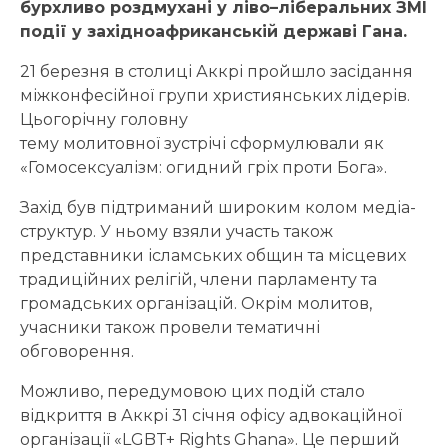
бурхливо роздмухані у ліво
–
ліберальних ЗМІ
події у західноафриканській державі Гана.
21 березня в столиці Аккрі пройшло засідання
міжконфесійної групи християнських лідерів.
Цьогорічну головну
тему молитовної зустрічі сформулювали як
«Гомосексуалізм: огидний гріх проти Бога».
Захід був підтриманий широким колом медіа-
структур. У ньому взяли участь також
представники ісламських общин та місцевих
традиційних релігій, члени парламенту та
громадських організацій. Окрім молитов,
учасники також провели тематичні
обговорення.
Можливо, передумовою цих подій стало
відкриття в Аккрі 31 січня офісу адвокаційної
організації «LGBT+ Rights Ghana». Це перший