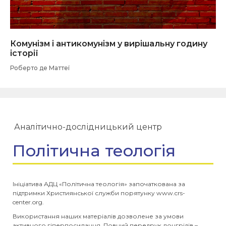
Комунізм і антикомунізм у вирішальну годину
історії
Роберто де Маттеї
Аналітично-дослідницький центр
Політична теологія
Ініціатива АДЦ «Політична теологія» започаткована за
підтримки Християнської служби порятунку www.crs-
center.org.
Використання наших матеріалів дозволене за умови
активного гіперпосилання. Повний передрук лонгрідів –