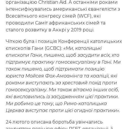
організацією Christian Aid. А останніми роками
інтенсифікувались американські євангелісти з
Всесвітнього конгресу сімей (WCF), які
проводили Саміт африканських сімей та
сталого розвитку в Аккрі у 2019 році.
Чіткою була і позиція Конференції католицьких
єпископів Гани (GCBC):
«
Ми, католицькі
єпископи Гани, пишемо, щоб засудити всіх, хто
підтримує практику гомосексуалізму в Гані. Ми
також пишемо, щоб підтримати позицію
юриста Мойсея Фох-Амоанінга та коаліції, які
роками виступають за хрестовий похід проти
гомосексуалізму. Ми також вітаємо інших осіб,
які висловились із засудженням цієї практики.
Ми робимо це тому, що Римо-
к
атолицька
Церква виступає проти цієї огидної практики
».
24 лютого описана боротьба увінчались
закриттям поліцією офісу ЛГБТ-організації. Її