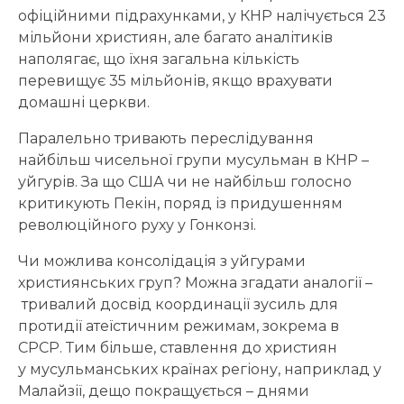
офіційними підрахунками, у КНР налічується 23
мільйони християн, але багато аналітиків
наполягає, що їхня загальна кількість
перевищує 35 мільйонів, якщо врахувати
домашні церкви.
Паралельно тривають переслідування
найбільш чисельної групи мусульман в КНР –
уйгурів. За що США чи не найбільш голосно
критикують Пекін, поряд із придушенням
революційного руху у Гонконзі.
Чи можлива консолідація з уйгурами
християнських груп? Можна згадати аналогії –
тривалий досвід координації зусиль для
протидії атеїстичним режимам, зокрема в
СРСР. Тим більше, ставлення до християн
у мусульманських країнах регіону, наприклад у
Малайзії, дещо покращується – днями