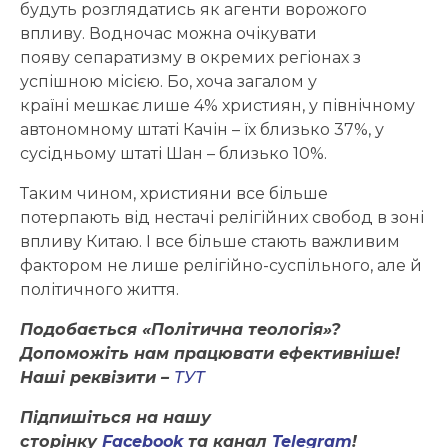
будуть розглядатись як агенти ворожого
впливу. Водночас можна очікувати
появу сепаратизму в окремих регіонах з
успішною місією. Бо, хоча загалом у
країні мешкає лише 4% християн, у північному
автономному штаті Качін – їх близько 37%, у
сусідньому штаті Шан – близько 10%.
Таким чином, християни все більше
потерпають від нестачі релігійних свобод в зоні
впливу Китаю. І все більше стають важливим
фактором не лише релігійно-суспільного, але й
політичного життя.
Подобається «Політична теологія»?
Допоможіть нам працювати ефективніше!
Наші реквізити –
ТУТ
Підпишіться на нашу
сторінку
Facebook
та канал
Telegram
!