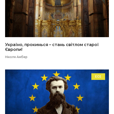
Україно, прокинься – стань світлом старої
Європи!
Ніколя Амбер
ЕСЕ