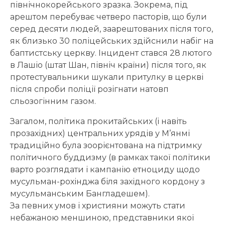
північнокорейського зразка. Зокрема, під
арештом перебуває четверо пасторів, що були
серед десяти людей, заарештованих після того,
як близько 30 поліцейських здійснили набіг на
баптистську церкву. Інцидент стався 28 лютого
в Лашіо (штат Шан, північ країни) після того, як
протестувальники шукали притулку в церкві
після спроби поліції розігнати натовп
сльозогінним газом.
Загалом, політика прокитайських (і навіть
прозахідних) центральних урядів у М’янмі
традиційно була зоорієнтована на підтримку
політичного буддизму (в рамках такої політики
варто розглядати і кампанію етноциду щодо
мусульман-рохінджа біля західного кордону з
мусульманським Бангладешем).
За певних умов і християни можуть стати
небажаною меншиною, представники якої