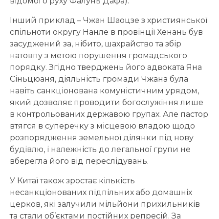
відомого руху Фалунь Дафа).
Інший приклад – Чжан Шаоцзе з християнської
спільноти округу Нанле в провінції Хенань був
засуджений за, нібито, шахрайство та збір
натовпу з метою порушення громадського
порядку. Згідно тверджень його адвоката Яна
Сіньцюаня, діяльність громади Чжана була
навіть санкціонована комуністичним урядом,
який дозволяє проводити богослужіння лише
в контрольованих державою групах. Але пастор
втягся в суперечку з місцевою владою щодо
розпорядження земельної ділянки під нову
будівлю, і належність до легальної групи не
вберегла його від переслідувань.
У Китаї також зростає кількість
несанкціонованих підпільних або домашніх
церков, які залучили мільйони прихильників
та стали об’єктами постійних репресій. За