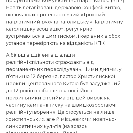
пріоритетами Комуністичної партії Китаю (КПК).
Навіть легалізовані державою конфесії Китаю,
включаючи протестантський «Троїстий
патріотичний рух» та католицьку «Патріотичну
католицьку асоціацію», регулярно
зустрічаються з цим тиском, і керівників обох
установ перевіряють на відданість КПК.
А більш відділені від влади
релігійні спільноти страждають від
перманентних переслідувань. Цими днями, у
п’ятницю 12 березня, пастор Християнської
церкви центрального Китаю був засуджений
до 12 років позбавлення волі. Його
прихильники сприймають цей вирок як
частину кампанії тиску на швидкозростаючі
релігійні утворення. Це стосується не лише
християнських. але й місцевих чи новітньо-
синкретичних культів (на зразок