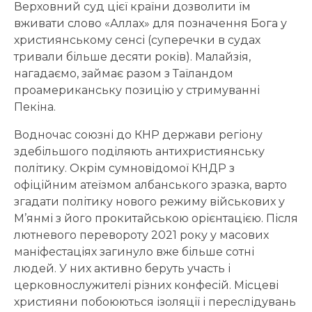
Верховний суд цієї країни дозволити їм
вживати слово «Аллах» для позначення Бога у
християнському сенсі (суперечки в судах
тривали більше десяти років). Малайзія,
нагадаємо, займає разом з Таїландом
проамериканську позицію у стримуванні
Пекіна.
Водночас союзні до КНР держави регіону
здебільшого поділяють антихристиянську
політику. Окрім сумновідомої КНДР з
офіційним атеїзмом албанського зразка, варто
згадати політику нового режиму військових у
М’янмі з його прокитайською орієнтацією. Після
лютневого перевороту 2021 року у масових
маніфестаціях загинуло вже більше сотні
людей. У них активно беруть участь і
церковнослужителі різних конфесій. Місцеві
християни побоюються ізоляції і переслідувань