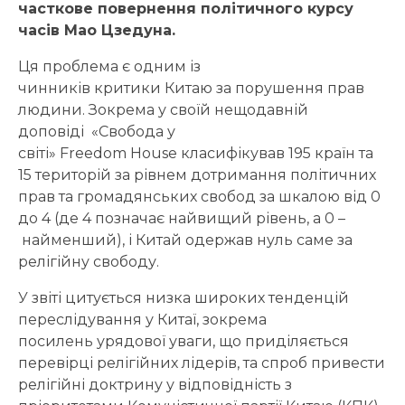
часткове повернення політичного курсу
часів Мао Цзедуна.
Ця проблема є одним із
чинників критики Китаю за порушення прав
людини. Зокрема у своїй нещодавній
доповіді «Свобода у
світі» Freedom House класифікував 195 країн та
15 територій за рівнем дотримання політичних
прав та громадянських свобод за шкалою від 0
до 4 (де 4 позначає найвищий рівень, а 0 –
найменший), і Китай одержав нуль саме за
релігійну свободу.
У звіті цитується низка широких тенденцій
переслідування у Китаї, зокрема
посилень урядової уваги, що приділяється
перевірці релігійних лідерів, та спроб привести
релігійні доктрину у відповідність з