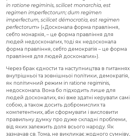
in ra
tione regiminis, scilicet monarchia, est
regimen imperfectorurn; dum regimen
imperfectum, scilicet démocratia, est regimen
perfectorum»
(«Досконала форма правління,
себто монархія, – це форма правління для
людей недосконалих, тоді як недосконала
форма правління, себто демократія – це форма
правління для людей досконалих»).
Через брак єдности та наступництва в питаннях
внутрішньої та зовнішньої політики, демократія,
як політичний режим in ratione regiminis,
недосконала. Вона бо підходить лише для
людей досконалих, які вже здатні керувати самі
собою, а також досить добромислих та
компетентних, аби сформувати і висловити
правильну думку про дуже складні проблеми,
від яких залежить доля всього народу. Як
зазначав св. Тома, не викликає жодного сумніву,