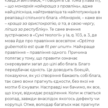
«Звідси випливає,
– говорить св. Тома (глава III),
–
що монархія найкраща з правлінь»
, адже
найцілісніша, найтриваліша та найпотужніша в
реалізації спільного блага.
«Монархія,
– каже він
–
краща за аристократію, а та, в свою чергу,
ліпша за республіку»
. Те саме вчення
зустрічаємо в «Сумі теології» у Ia, q. 103, а. 3, де
мова йде про правління всесвітом:
«Optima
gubernatio est quæ fit per unum»
. Найкраще
правління – правління одного. Причина
полягає у тому, що правити означає
скеровувати загал до цілі або блага. Благо
передбачає єдність. Це доводить Боецій,
показуючи, як усі створіння бажають собі блага,
так само вони прагнуть єдности, без якої не
могли б існувати. Насправді ми бачимо, як все,
що існує, відкидає розділення. Коли ж стається
розпад, завжди внаслідок якогось дефекту чи
корупції. Отже, володар багатьох має прагнути