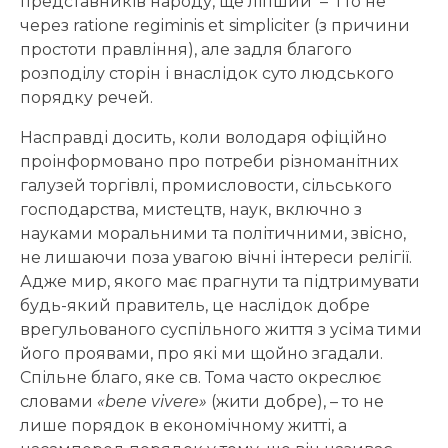
представників народу, ще ліпший – і то не
через ratione regiminis et simpliciter (з причини
простоти правління), але задля благого
розподілу сторін і внаслідок суто людського
порядку речей.
Насправді досить, коли володаря офіційно
проінформовано про потреби різноманітних
галузей торгівлі, промисловости, сільського
господарства, мистецтв, наук, включно з
науками моральними та політичними, звісно,
не лишаючи поза увагою вічні інтереси релігії.
Адже мир, якого має прагнути та підтримувати
будь-який правитель, це наслідок добре
врегульованого суспільного життя з усіма тими
його проявами, про які ми щойно згадали.
Спільне благо, яке св. Тома часто окреслює
словами
«bene vivere»
(жити добре), – то не
лише порядок в економічному житті, а