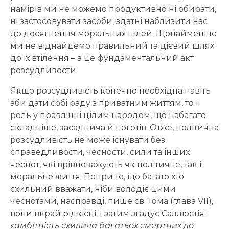
намірів ми не можемо продуктивно ні обирати,
ні застосовувати засоби, здатні наблизити нас
до досягнення моральних цілей. Щонайменше
ми не віднайдемо правильний та дієвий шлях
до їх втілення – а це фундаментальний акт
розсудливости.
Якщо розсудливість конечно необхідна навіть
аби дати собі раду з приватним життям, то її
роль у правлінні цілим народом, що набагато
складніше, засаднича й поготів. Отже, політична
розсудливість не може існувати без
справедливости, чесности, сили та інших
чеснот, які врівноважують як політичне, так і
моральне життя. Попри те, що багато хто
схильний вважати, ніби володіє цими
чеснотами, насправді, пише св. Тома (глава VII),
вони вкрай рідкісні. І затим згадує Саллюстія:
«амбітність схилила багатьох смертних до