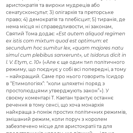
аристократія та вироки мудреців або
сенатусконсульт; 3) олігархія та преторське
право; 4) демократія та плебісцит; 5) тиранія, де
нема місця ні справедливости, ні законам,
Святий Тома додає:
«Est autem aliquod regimen
ex istis com mixtum quod est optimum: et
secundum hoc sumitur lex, «quam majores natu
simul cum plebibus sanxerunt», ut Isidorus dicit in
l. V. Etym, c. 10»
(«Але є ще один тип політичного
режиму, що поєднує у собі всі попередні, а тому
– найкращий. Саме про нього говорить Ісидор
в “Етимологіях”: “коли шляхетні поряд з
простолюдцями утверджують закон”»). У
своєму коментарі Т. Каетан трактує останнє
речення в тому сенсі, що хоча монархія
найкраща з-поміж простих політичних режимів,
змішаний режим, коли поруч з королем
забезпечено місце для аристократії та для