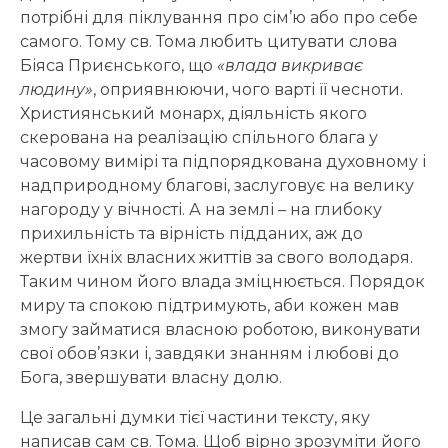
потрібні для піклування про сім’ю або про себе
самого. Тому св. Тома любить цитувати слова
Біяса Приєнського, що
«влада викриває
людину»
, оприявнюючи, чого варті її чесноти.
Християнський монарх, діяльність якого
скерована на реалізацію спільного блага у
часовому вимірі та підпорядкована духовному і
надприродному благові, заслуговує на велику
нагороду у вічності. А на землі – на глибоку
прихильність та вірність підданих, аж до
жертви їхніх власних життів за свого володаря.
Таким чином його влада зміцнюється. Порядок
миру та спокою підтримують, аби кожен мав
змогу займатися власною роботою, виконувати
свої обов’язки і, завдяки знанням і любові до
Бога, звершувати власну долю.
Це загальні думки тієї частини тексту, яку
написав сам св. Тома. Щоб вірно зрозуміти його