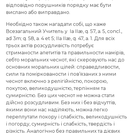
відповідно порушників порядку має бути
вислано або виправдано.
Необхідно також нагадати собі, що каже
Всезагальний Учитель у Ia IIæ, q. 57, a. 5, concl.,
ad 3m; q. 58, a. 4 et 5; IIa IIæ, q. 47, a. 1. Для всіх
трьох актів розсудливість потребує
стриманости апетитів та правильности намірів,
себто моральних чеснот, які скеровують нас до
основних моральних цілей: справедливости,
сили та поміркованости і пов’язаних з ними
чеснот включно з релігійністю, покорою,
покутою, великодушністю, терпінням та
сумирністю. Без цих чеснот не можна стати
дійсно розсудливим. Без них і без відчуттів,
якими вони нас наділяють, можна легко
переплутати покору і слабкість, великодушність
і погорду, сумирність і слабкість, твердість і
різкість. Аналогічно без правильних та дієвих