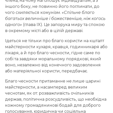
члена, на чому наголошує індивідуалізм, а з
іншого боку, не повинно його поглинати, до
чого схиляється комунізм.
«Спільне благо
багатьох величніше і божественіше, ніж когось
одного»
(глава IX). Це запорука миру та спокою
в окремому місті або в цілій державі.
Ідеться не тільки про благо користи на кшталт
майстерности кухаря, кравця, годинникаря або
лікаря, а й про благо чесности, гідне саме по
собі та завдяки моральному порядкові, який
воно, незалежно від конечного задоволення
або матеріяльної користи, передбачає.
Благо чесности притаманне не лише царині
майстерности, а насамперед великим
чеснотам, як от: розважливість очільників
держав, політична розсудливість, що необхідна
кожному громадянинові бодай для доброго
голосування, юридична чи соціяльна