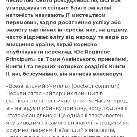
чеснотою, себто розсудливостю, яка має
утверджувати спільне благо загалові,
натомість називають її мистецтвом
перемовин, задля досягнення успіху або
захисту партійних інтересів, яке, на додачу,
часто відриває еліту від народу та веде до
знищення країни, вкрай корисно
опублікувати переклад «De Regimine
Principum»
c
в. Томи Аквінського, принаймні,
Книги I та перших чотирьох розділів Книги
II, які, безсумнівно, він написав власноруч.
«Всезагальний Учитель» (Docteur commun)
Церкви сягає найперших принципів
суспільного та політичного життя. Насамперед
він нагадує глибинну причину, чому людина є
істотою соціяльною. Це одна з її властивостей,
яку виводимо з самого визначення людини як
розумної тварини. Найвищий з інтелектів,