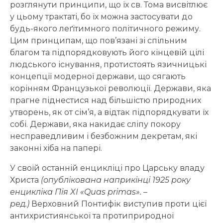
розглянути принципи, що їх св. Тома висвітлює
у цьому трактаті, бо їх можна застосувати до
будь-якого леґітимного політичного режиму.
Цим принципам, що пов’язані зі спільним
благом та підпорядковують його кінцевій цілі
людського існування, протистоять язичницькі
концепції модерної держави, що сягають
корінням Французької революції. Держави, яка
прагне піднестися над більшістю природних
утворень, як от сім’я, а відтак підпорядкувати їх
собі. Держави, яка накидає сліпу покору
несправедливим і безбожним декретам, які
законні хіба на папері.
У своїй останній енцикліці про Царську владу
Христа
(
опублікована наприкінці 1925 року
енцикліка Пія
XI
«Quas primas». –
ред.
)
Верховний Понтифік виступив проти цієї
антихристиянської та протиприродної