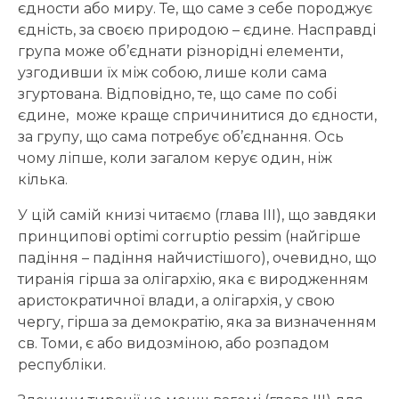
єдности або миру. Те, що саме з себе породжує
єдність, за своєю природою – єдине. Насправді
група може об’єднати різнорідні елементи,
узгодивши їх між собою, лише коли сама
згуртована. Відповідно, те, що саме по собі
єдине, може краще спричинитися до єдности,
за групу, що сама потребує об’єднання. Ось
чому ліпше, коли загалом керує один, ніж
кілька.
У цій самій книзі читаємо (глава III), що завдяки
принципові optimi corruptio pessim (найгірше
падіння – падіння найчистішого), очевидно, що
тиранія гірша за олігархію, яка є виродженням
аристократичної влади, а олігархія, у свою
чергу, гірша за демократію, яка за визначенням
св. Томи, є або видозміною, або розпадом
республіки.