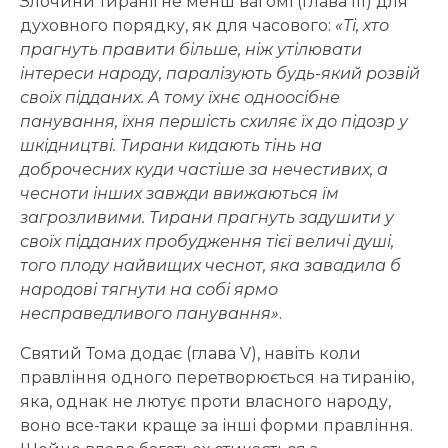
Злочини тиранії не менш вагомі (глава III) для
духовного порядку, як для часового:
«Ті, хто
прагнуть правити більше, ніж утілювати
інтереси народу, паралізують будь-який розвій
своїх підданих. А тому їхнє одноосібне
панування, їхня першість схиляє їх до підозр у
шкідництві. Тирани кидають тінь на
доброчесних куди частіше за нечестивих, а
чесноти інших завжди ввижаються їм
загрозливими. Тирани прагнуть задушити у
своїх підданих пробудження тієї величі душі,
того плоду найвищих чеснот, яка завадила б
народові тягнути на собі ярмо
несправедливого панування»
.
Святий Тома додає (глава V), навіть коли
правління одного перетворюється на тиранію,
яка, однак не лютує проти власного народу,
воно все-таки краще за інші форми правління.