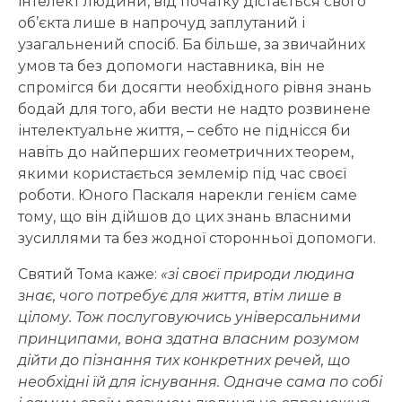
інтелект людини, від початку дістається свого
об’єкта лише в напрочуд заплутаний і
узагальнений спосіб. Ба більше, за звичайних
умов та без допомоги наставника, він не
спромігся би досягти необхідного рівня знань
бодай для того, аби вести не надто розвинене
інтелектуальне життя, – себто не піднісся би
навіть до найперших геометричних теорем,
якими користається землемір під час своєї
роботи. Юного Паскаля нарекли генієм саме
тому, що він дійшов до цих знань власними
зусиллями та без жодної сторонньої допомоги.
Святий Тома каже:
«зі своєї природи людина
знає, чого потребує для життя, втім лише в
цілому. Тож послуговуючись універсальними
принципами, вона здатна власним розумом
дійти до пізнання тих конкретних речей, що
необхідні їй для існування. Одначе сама по собі