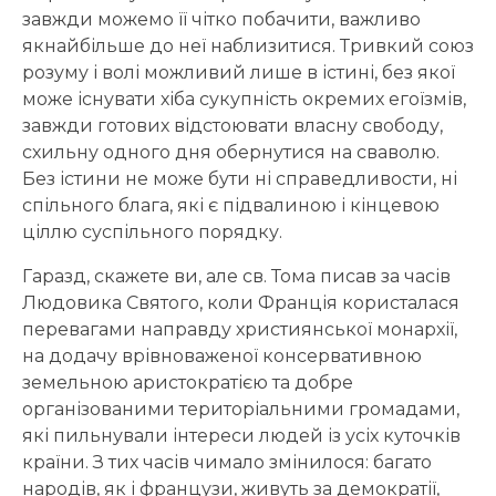
завжди можемо її чітко побачити, важливо
якнайбільше до неї наблизитися. Тривкий союз
розуму і волі можливий лише в істині, без якої
може існувати хіба сукупність окремих егоїзмів,
завжди готових відстоювати власну свободу,
схильну одного дня обернутися на сваволю.
Без істини не може бути ні справедливости, ні
спільного блага, які є підвалиною і кінцевою
ціллю суспільного порядку.
Гаразд, скажете ви, але св. Тома писав за часів
Людовика Святого, коли Франція користалася
перевагами направду християнської монархії,
на додачу врівноваженої консервативною
земельною аристократією та добре
організованими територіальними громадами,
які пильнували інтереси людей із усіх куточків
країни. З тих часів чимало змінилося: багато
народів, як і французи, живуть за демократії,