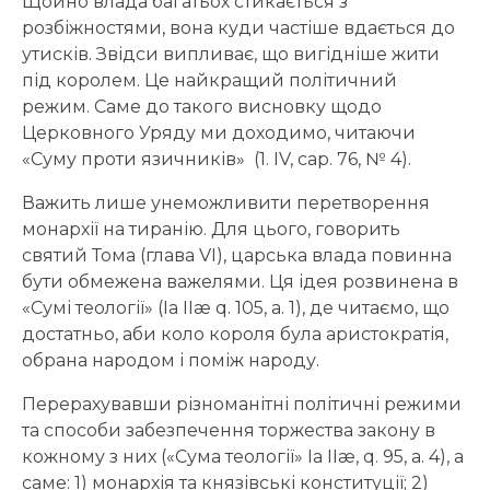
Щойно влада багатьох стикається з
розбіжностями, вона куди частіше вдається до
утисків. Звідси випливає, що вигідніше жити
під королем. Це найкращий політичний
режим. Саме до такого висновку щодо
Церковного Уряду ми доходимо, читаючи
«Суму проти язичників» (1. IV, cap. 76, № 4).
Важить лише унеможливити перетворення
монархії на тиранію. Для цього, говорить
святий Тома (глава VI), царська влада повинна
бути обмежена важелями. Ця ідея розвинена в
«Сумі теології» (Ia IIæ q. 105, a. 1), де читаємо, що
достатньо, аби коло короля була аристократія,
обрана народом і поміж народу.
Перерахувавши різноманітні політичні режими
та способи забезпечення торжества закону в
кожному з них («Сума теології» Ia IIæ, q. 95, a. 4), а
саме: 1) монархія та князівські конституції; 2)