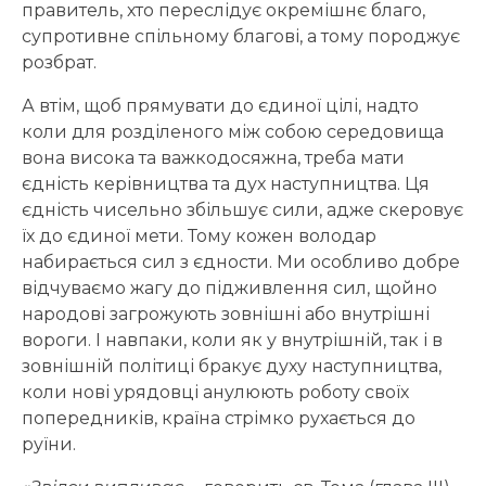
правитель, хто переслідує окремішнє благо,
супротивне спільному благові, а тому породжує
розбрат.
А втім, щоб прямувати до єдиної цілі, надто
коли для розділеного між собою середовища
вона висока та важкодосяжна, треба мати
єдність керівництва та дух наступництва. Ця
єдність чисельно збільшує сили, адже скеровує
їх до єдиної мети. Тому кожен володар
набирається сил з єдности. Ми особливо добре
відчуваємо жагу до підживлення сил, щойно
народові загрожують зовнішні або внутрішні
вороги. І навпаки, коли як у внутрішній, так і в
зовнішній політиці бракує духу наступництва,
коли нові урядовці анулюють роботу своїх
попередників, країна стрімко рухається до
руїни.