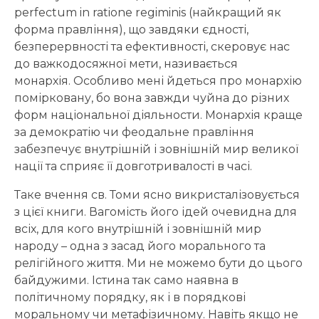
perfectum in ratione regiminis (найкращий як
форма правління), що завдяки єдності,
безперервності та ефективності, скеровує нас
до важкодосяжної мети, називається
монархія. Особливо мені йдеться про монархію
помірковану, бо вона завжди чуйна до різних
форм національної діяльности. Монархія краще
за демократію чи феодальне правління
забезпечує внутрішній і зовнішній мир великої
нації та сприяє її довготривалості в часі.
Таке вчення св. Томи ясно викристалізовується
з цієї книги. Вагомість його ідей очевидна для
всіх, для кого внутрішній і зовнішній мир
народу – одна з засад його морального та
релігійного життя. Ми не можемо бути до цього
байдужими. Істина так само наявна в
політичному порядку, як і в порядкові
моральному чи метафізичному. Навіть якщо не