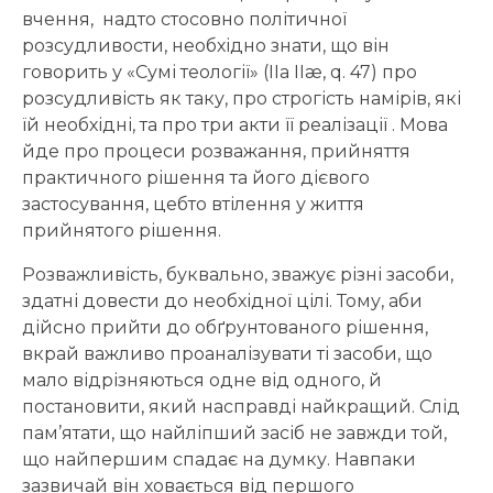
вчення, надто стосовно політичної
розсудливости, необхідно знати, що він
говорить у «Сумі теології» (IIa IIæ, q. 47) про
розсудливість як таку, про строгість намірів, які
їй необхідні, та про три акти її реалізації . Мова
йде про процеси розважання, прийняття
практичного рішення та його дієвого
застосування, цебто втілення у життя
прийнятого рішення.
Розважливість, буквально, зважує різні засоби,
здатні довести до необхідної цілі. Тому, аби
дійсно прийти до обґрунтованого рішення,
вкрай важливо проаналізувати ті засоби, що
мало відрізняються одне від одного, й
постановити, який насправді найкращий. Слід
пам’ятати, що найліпший засіб не завжди той,
що найпершим спадає на думку. Навпаки
зазвичай він ховається від першого