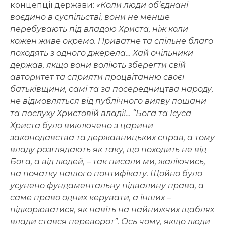
концепції держави:
«Коли люди об’єднані
воєдино в суспільстві, вони не менше
перебувають під владою Христа, ніж коли
кожен живе окремо. Приватне та спільне благо
походять з одного джерела… Хай очільники
держав, якщо вони воліють зберегти свій
авторитет та сприяти процвітанню своєї
батьківщини, самі та за посередництва народу,
не відмовляться від публічного вияву пошани
та послуху Христовій владі!…
“
Бога та Ісуса
Христа було виключено з царини
законодавства та державницьких справ, а тому
владу розглядають як таку, що походить не від
Бога, а від людей, – так писали ми, жаліючись,
на початку нашого понтифікату. Щойно було
усунено фундаментальну підвалину права, а
саме право одних керувати, а інших –
підкорюватися, як навіть на найнижчих щаблях
влади стався переворот
”
. Ось чому, якщо люди