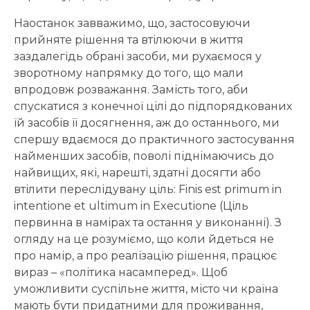
Наостанок завважимо, що, застосовуючи
прийняте рішення та втілюючи в життя
заздалегідь обрані засоби, ми рухаємося у
зворотному напрямку до того, що мали
впродовж розважання. Замість того, аби
спускатися з конечної цілі до підпорядкованих
їй засобів її досягнення, аж до останнього, ми
спершу вдаємося до практичного застосування
найменших засобів, поволі піднімаючись до
найвищих, які, нарешті, здатні досягти або
втілити переслідувану ціль: Finis est primum in
intentione et ultimum in Executione (Ціль
первинна в намірах та остання у виконанні). З
огляду на це розуміємо, що коли йдеться не
про намір, а про реалізацію рішення, працює
вираз – «політика насамперед». Щоб
уможливити суспільне життя, місто чи країна
мають бути придатними для проживання,