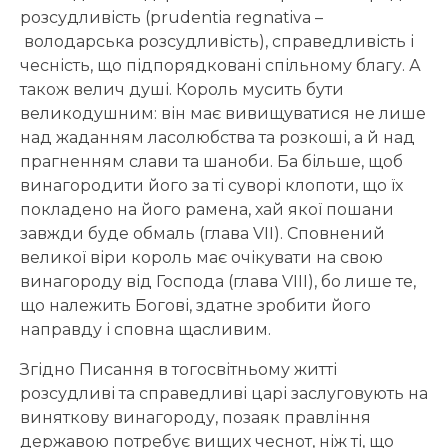
розсудливість (prudentia regnativa –
володарська розсудливість), справедливість і
чесність, що підпорядковані спільному благу. А
також велич душі. Король мусить бути
великодушним: він має вивищуватися не лише
над жаданням ласолюбства та розкоші, а й над
прагненням слави та шаноби. Ба більше, щоб
винагородити його за ті суворі клопоти, що їх
покладено на його рамена, хай якої пошани
завжди буде обмаль (глава VII). Сповнений
великої віри король має очікувати на свою
винагороду від Господа (глава VIII), бо лише те,
що належить Богові, здатне зробити його
направду і сповна щасливим.
Згідно Писання в тогосвітньому житті
розсудливі та справедливі царі заслуговують на
виняткову винагороду, позаяк правління
державою потребує вищих чеснот, ніж ті, що