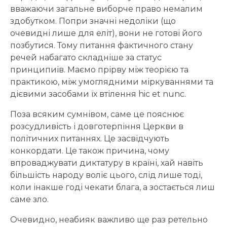
вважаючи загальне виборче право немалим
здобутком. Попри значні недоліки (що
очевидні лише для еліт), вони не готові його
позбутися. Тому питання фактичного стану
речей набагато складніше за статус
принципиів. Маємо прірву між теорією та
практикою, між умоглядними міркуваннями та
дієвими засобами їх втілення hic et nunc.
Поза всяким сумнівом, саме це пояснює
розсудливість і довготерпіння Церкви в
політичних питаннях. Це засвідчують
конкордати. Це також причина, чому
впроваджувати диктатуру в країні, хай навіть
більшість народу воліє цього, слід лише тоді,
коли інакше годі чекати блага, а зостається лиш
саме зло.
Очевидно, неабияк важливо ще раз ретельно