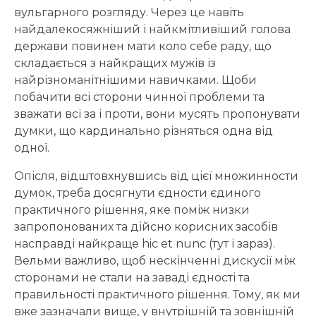
вульгарного розгляду. Через це навіть
найдалекосяжніший і найкмітливіший голова
держави повинен мати коло себе раду, що
складається з найкращих мужів із
найрізноманітнішими навичками. Щоби
побачити всі сторони чинної проблеми та
зважати всі за і проти, вони мусять пропонувати
думки, що кардинально різняться одна від
одної.
Опісля, відштовхнувшись від цієї множинности
думок, треба досягнути єдности єдиного
практичного рішення, яке поміж низки
запропонованих та дійсно корисних засобів
насправді найкраще hic et nunc (тут і зараз).
Вельми важливо, щоб нескінченні дискусії між
сторонами не стали на заваді єдності та
правильності практичного рішення. Тому, як ми
вже зазначали вище, у внутрішній та зовнішній