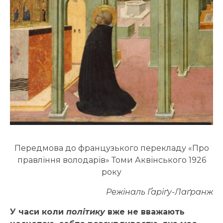
Передмова до французького перекладу «Про
правління володарів» Томи Аквінського 1926
року
Режіналь Ґаріґу-Лаґранж
У часи коли
політику
вже не вважають