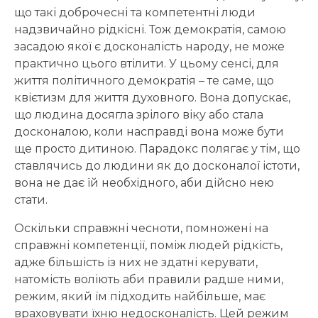
що такі доброчесні та компетентні люди
надзвичайно рідкісні. Тож демократія, самою
засадою якої є досконалість народу, не може
практично цього втілити. У цьому сенсі, для
життя політичного демократія – те саме, що
квієтизм для життя духовного. Вона допускає,
що людина досягла зрілого віку або стала
досконалою, коли насправді вона може бути
ще просто дитиною. Парадокс полягає у тім, що
ставлячись до людини як до досконалої істоти,
вона не дає їй необхідного, аби дійсно нею
стати.
Оскільки справжні чесноти, помножені на
справжні компетенції, поміж людей рідкість,
адже більшість із них не здатні керувати,
натомість воліють аби правили радше ними,
режим, який їм підходить найбільше, має
враховувати їхню недосконалість. Цей режим