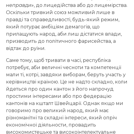
неправди»
, до лицедійства або до лицемірства.
Оскільки тривкий союз можливий лише в
правді та справедливості, будь-який режим,
який потурає амбіціям демагогів, що
прилащують народ, аби лиш дістатися влади,
призводить до політичного фарисейства, а
відтак до руїни.
Саме тому, щоб тривати в часі, республіка
потребує, аби величні чесноти та компетенції
мали ті, котрі, завдяки виборам, беруть участь у
керівництві країною. Це не надто складно, коли
йдеться про один кантон з його напрочуд
простими інтересами або про федерацію
кантонів на кшталт Швейцарії. Однак якщо ми
говоримо про великий народ, який має
різноманітні та складні інтереси, який опріч
економічної діяльности, провадить
високомистецьке та високоінтелектуальне