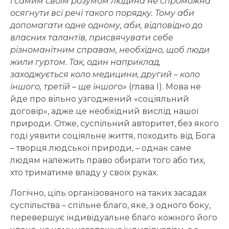
і самим своїм розумом людина не спроможна
осягнути всі речі такого порядку. Тому аби
допомагати одне одному, аби, відповідно до
власних талантів, присвячувати себе
різноманітним справам, необхідно, щоб люди
жили гуртом. Так, один наприклад,
заходжується коло медицини, другий – коло
іншого, третій – ще іншого»
(глава І). Мова не
йде про вільно узгоджений «соціяльний
договір», адже це необхідний вислід нашої
природи. Отже, суспільний авторитет, без якого
годі уявити соціяльне життя, походить від Бога
– творця людської природи, – однак саме
людям належить право обирати того або тих,
хто триматиме владу у своїх руках.
Логічно, ціль організованого на таких засадах
суспільства – спільне благо, яке, з одного боку,
перевершує індивідуальне благо кожного його