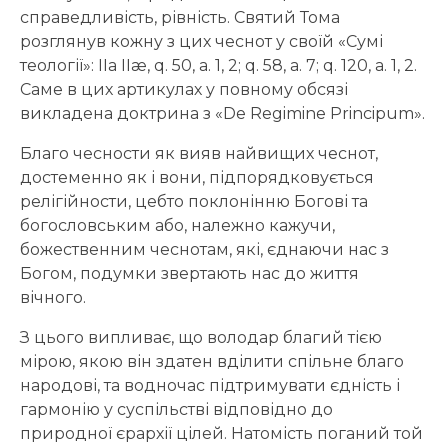
справедливість, рівність. Святий Тома
розглянув кожну з цих чеснот у своїй «Сумі
теології»: IIa IIæ, q. 50, а. 1, 2; q. 58, а. 7; q. 120, а. 1, 2.
Саме в цих артикулах у повному обсязі
викладена доктрина з «De Regimine Principum».
Благо чесности як вияв найвищих чеснот,
достеменно як і вони, підпорядковується
релігійности, цебто поклонінню Богові та
богословським або, належно кажучи,
божественним чеснотам, які, єднаючи нас з
Богом, подумки звертають нас до життя
вічного.
З цього випливає, що володар благий тією
мірою, якою він здатен вділити спільне благо
народові, та водночас підтримувати єдність і
гармонію у суспільстві відповідно до
природної єрархії цілей. Натомість поганий той