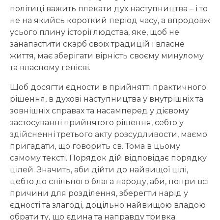
політиці важить плекати дух наступництва – і то
не на якийсь короткий період часу, а впродовж
усього плину історії людства, яке, щоб не
занапастити скарб своїх традицій і власне
життя, має зберігати вірність своєму минулому
та власному генієві.
Щоб досягти єдности в прийнятті практичного
рішення, в духові наступництва у внутрішніх та
зовнішніх справах та насамперед у дієвому
застосуванні прийнятого рішення, себто у
здійсненні третього акту розсудливости, маємо
пригадати, що говорить св. Тома в цьому
самому тексті. Порядок дій відповідає порядку
цілей. Значить, аби дійти до найвищої цілі,
цебто до спільного блага народу, аби, попри всі
причини для розділення, зберегти нарід у
єдності та злагоді, доцільно найвищою владою
обрати ту, що єдина та направду тривка.