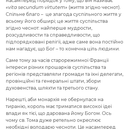
насамперед порядок у тому, що він називає
«vita secundum virtutem»
(життя згідно чеснот).
Спільне благо – це злагода суспільного життя у
всьому його обширі; це життя суспільства
згідно чеснот: найперше мудрости,
розсудливости та справедливости, що
підпорядковані релігії, адже саме вона постійно
нам нагадує, що Бог – то конечна ціль людини.
Саме тому за часів старорежимної Франції
інтереси різних прошарків суспільства та
регіонів представляли громади та їхні делегати,
провінційні та генеральні штати, збори
духовенства, шляхти та третього стану.
Нарешті, аби монархія не обернулася на
тиранію, король має триматися високої ідеї
влади як тієї, що дарована йому Богом. Ось
чому св. Тома дуже ретельно окреслює
необхідні володарю чесноти. Це насамперед