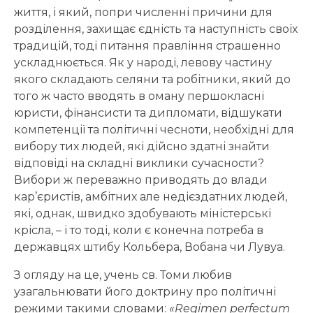
життя, і який, попри численні причини для
розділення, захищає єдність та наступність своїх
традицій, тоді питання правління страшенно
ускладнюється. Як у народі, левову частину
якого складають селяни та робітники, який до
того ж часто вводять в оману першокласні
юристи, фінансисти та дипломати, відшукати
компетенції та політичні чесноти, необхідні для
вибору тих людей, які дійсно здатні знайти
відповіді на складні виклики сучасности?
Вибори ж переважно приводять до влади
кар’єристів, амбітних але недієздатних людей,
які, однак, швидко здобувають міністерські
крісла, – і то тоді, коли є конечна потреба в
державцях штибу Кольбера, Вобана чи Лувуа.
З огляду на це, учень св. Томи любив
узагальнювати його доктрину про політичні
режими такими словами:
«
Regimen perfectum