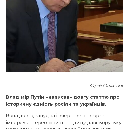
Юрій Олійник
Владімір Путін «написав» довгу статтю про
історичну єдність росіян та українців.
Вона довга, занудна і вчергове повторює
імперські стереотипи про єдину давньоруську