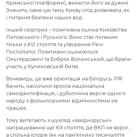
Кримської платформи), винести його за дужки.
Значить, саме цю тему Києву слід розвивати, як
і питання безпеки наших вод.
Інший сюрприз – позитивна оцінка Князівства
Литовського і Руського. Воно стає поганим
тільки з XVI століття та утворення Речі
Посполитої. Позитивно оцінюються
Ольгердовичі та Боброк Волинський, що брали
участь у Куликовській битві.
Вочевидь, це вже орієнтація на Білорусь. РФ
бачить, наскільки зросла національна
самоідентифікація, і дуболомна версія одного
народу з фольклорними відмінностями не
працює.
Тому витягають з шухляд «західноруські»
напрацювання ще ХІХ століття, де ВКЛ не ворог,
а спільна історія (як на пам’ятнику тисячоліття