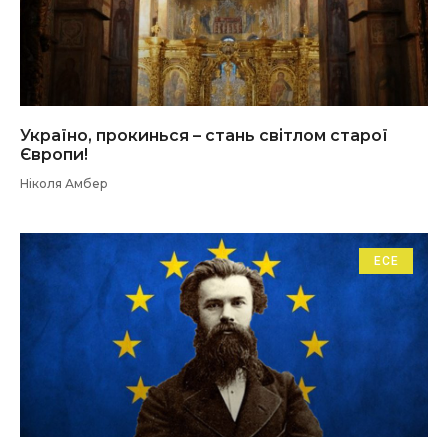
Україно, прокинься – стань світлом старої
Європи!
Ніколя Амбер
ЕСЕ