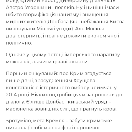
мову, єдиний народ, диверсійну діяльність
Австро-Угоршини і поляків. Ну і нинішні часи –
нібито глорифікація нацизму і знищення
мирних жителів Донбаса (як і небажання Києва
виконувати Мінські угоди). Але Москва
довготерпить, і прагне дружити економічно і
політично.
Одначе у цьому потоці імперського наративу
можна відзначити цікаві нюанси.
Перший очікуваний: про Крим згадується
лише двічі, з засудженням Хрущова і
констатацією історичного вибору кримчан у
2014 році. Ніяких подробиць чи запрошень до
діалогу. Є лише Донбас і київський уряд –
маріонетка зовнішніх сил, що прагнуть крові.
Зрозуміло, мета Кремля – забути кримське
питання (особливо на фоні серпневої