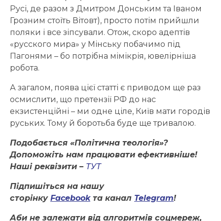
Русі, де разом з Дмитром Донським та Іваном
Грозним стоїть Вітовт), просто потім прийшли
поляки і все зіпсували. Отож, скоро адептів
«русского мира» у Мінську побачимо під
Пагонями – бо потрібна мімікрія, ювелірніша
робота.
А загалом, поява цієї статті є приводом ще раз
осмислити, що претензії РФ до нас
екзистенційні – ми одне ціле, Київ мати городів
руських. Тому й боротьба буде ще тривалою.
Подобається «Політична теологія»?
Допоможіть нам працювати ефективніше!
Наші реквізити –
ТУТ
Підпишіться на нашу
сторінку
Facebook
та канал
Telegram
!
Аби не залежати від алгоритмів соцмереж,