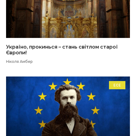
Україно, прокинься – стань світлом старої
Європи!
Ніколя Амбер
ЕСЕ