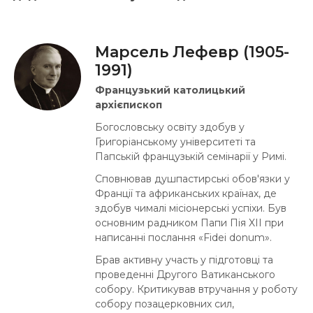
Марсель Лефевр (1905-
1991)
Французький католицький
архієпископ
Богословську освіту здобув у
Григоріанському університеті та
Папській французькій семінарії у Римі.
Сповнював душпастирські обов'язки у
Франції та африканських країнах, де
здобув чималі місіонерські успіхи. Був
основним радником Папи Пія XII при
написанні послання «Fidei donum».
Брав активну участь у підготовці та
проведенні Другого Ватиканського
собору. Критикував втручання у роботу
собору позацерковних сил,