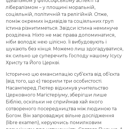
ідеалізмом у філософському аспекті та
лібералізмом – у площині моральній,
соціяльній, політичній та релігійній. Отже,
поміж окремих індивідів та соціяльних груп
істина різнитиметься. Звідси істина неминуче
розділена. Ніхто не має права допоминатися,
ніби володіє нею цілісно. Її вибудовують і
шукають без кінця. Можемо лиш здогадуватися,
як сильно це суперечить Господу нашому Ісусу
Христу та Його Церкві.
Історично цю емансипацію суб’єкта від об’єкта
(від того, що є) творили три особистості.
Насамперед Лютер відкинув учительство
Церковного Магістеріуму, зберігши лише
Біблію, оскільки не сприймав хай якого
сотвореного посередництва між людиною та
Богом. Він запроваджує вільне дослідження
(libre examen), керуючись помилковим