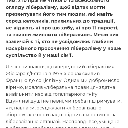
тим, хто прагне чіткого та всеосяжного
огляду лібералізму, щоб відтак могти
презентувати його тим людям, які навіть
серед католиків, прихильних до традиції,
не відають ні про цю хибу, ні про її парості,
та звикли «мислити ліберально». Межи них
зазвичай є ті, хто не усвідомлює глибини
наскрізного просочення лібералізму у наше
суспільство й у наші сім’ї.
Легко визнають, що «передовий лібералізм»
Жіскара д’Естена в 1975-х роках схилив
Францію до соціялізму. Однак ми добромисло
віримо, мовляв «ліберальна правиця» здатна
вивільнити нас від тоталітарного гніту.
Вдумливі душі не певні, чи треба підтримувати,
чи, навпаки, осуджувати «лібералізацію
абортів», але вони ладні підписати петицію за
лібералізацію евтаназії. Насправді все, уміщене