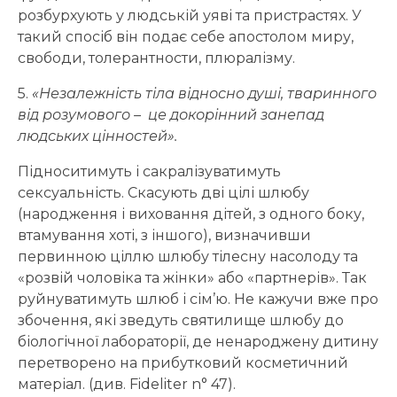
розбурхують у людській уяві та пристрастях. У
такий спосіб він подає себе апостолом миру,
свободи, толерантности, плюралізму.
5.
«Незалежність тіла відносно душі, тваринного
від розумового – це докорінний занепад
людських цінностей».
Підноситимуть і сакралізуватимуть
сексуальність. Скасують дві цілі шлюбу
(народження і виховання дітей, з одного боку,
втамування хоті, з іншого), визначивши
первинною ціллю шлюбу тілесну насолоду та
«розвій чоловіка та жінки» або «партнерів». Так
руйнуватимуть шлюб і сім’ю. Не кажучи вже про
збочення, які зведуть святилище шлюбу до
біологічної лабораторії, де ненароджену дитину
перетворено на прибутковий косметичний
матеріал. (див. Fideliter n° 47).