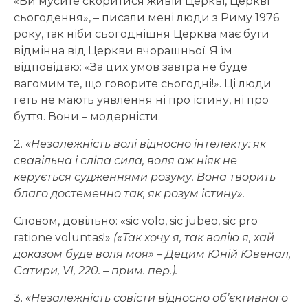
«Ви мусите скоритися живій Церкві, Церкві
сьогодення», – писали мені люди з Риму 1976
року, так ніби сьогоднішня Церква має бути
відмінна від Церкви вчорашньої. Я їм
відповідаю: «За цих умов завтра не буде
вагомим те, що говорите сьогодні!». Ці люди
геть не мають уявлення ні про істину, ні про
буття. Вони – модерністи.
2.
«Незалежність волі відносно інтелекту: як
свавільна і сліпа сила, воля аж ніяк не
керується судженнями розуму. Вона творить
благо достеменно так, як розум істину».
Словом, довільно: «sic volo, sic jubeo, sic pro
ratione voluntas!»
(«Так хочу я, так волію я, хай
доказом буде воля моя» – Децим Юній Ювенал,
Сатири, VI, 220. – прим. пер.).
3.
«Незалежність совісти відносно об’єктивного