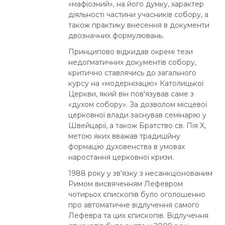
«мафіозний», на його думку, характер
діяльності частини учасників собору, а
також практику внесення в документи
двозначних формулювань.
Принципово відкидав окремі тези
недогматичних документів собору,
критично ставлячись до загального
курсу на «модернізацію» Католицької
Церкви, який він пов'язував саме з
«духом собору». За дозволом місцевої
церковної влади заснував семінарію у
Швейцарії, а також Братство св. Пія X,
метою яких вважав традиційну
формацію духовенства в умовах
наростання церковної кризи.
1988 року у зв'язку з несанкціонованим
Римом висвяченням Лефевром
чотирьох єпископів було оголошенно
про автоматичне відлучення самого
Лефевра та цих єпископів. Відлучення