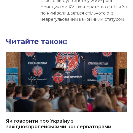
єпископів було зняте у 2009 році
Бенедиктом XVI, хоч Братство св. Пія X і
по нині залишається спільнотою із
неврегульованим канонічним статусом.
Читайте також:
Як говорити про Україну з
західноєвропейськими консерваторами