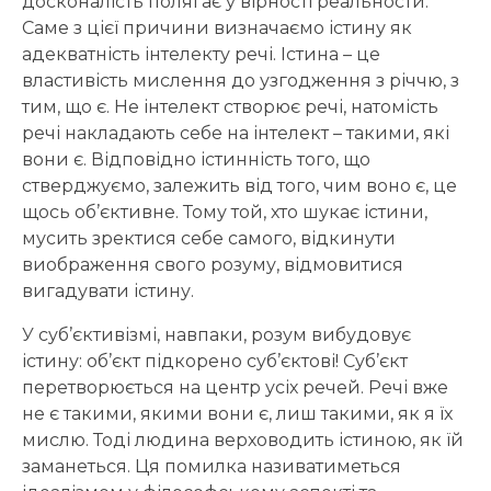
досконалість полягає у вірності реальности.
Саме з цієї причини визначаємо істину як
адекватність інтелекту речі. Істина – це
властивість мислення до узгодження з річчю, з
тим, що є. Не інтелект створює речі, натомість
речі накладають себе на інтелект – такими, які
вони є. Відповідно істинність того, що
стверджуємо, залежить від того, чим воно є, це
щось об’єктивне. Тому той, хто шукає істини,
мусить зректися себе самого, відкинути
виображення свого розуму, відмовитися
вигадувати істину.
У суб’єктивізмі, навпаки, розум вибудовує
істину: об’єкт підкорено суб’єктові! Суб’єкт
перетворюється на центр усіх речей. Речі вже
не є такими, якими вони є, лиш такими, як я їх
мислю. Тоді людина верховодить істиною, як їй
заманеться. Ця помилка називатиметься