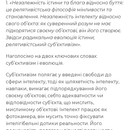
1.
«Незалежність істини та блага відносно буття:
це релятивістська філософія мінливости та
становлення. Незалежність інтелекту відносно
свого об’єкта: як суверенний розум не має
підкорятися своєму об’єктові, він його створює.
Звідси радикальна еволюція істини;
релятивістський суб’єктивізм».
Наголосімо на двох ключових словах:
суб’єктивізм і еволюція.
Суб’єктивізм полягає у введені свободи до
сфери інтелекту, тоді як шляхетність інтелекту,
навпаки, вимагає підпорядкування його
своєму об’єктові, себто адекватности чи
відповідности суб’єкта, що мислить,
мислимому об’єктові. Інтелект працює як
фотокамера, він мусить точно фіксувати
інтелігібельні дотики реальности. Його