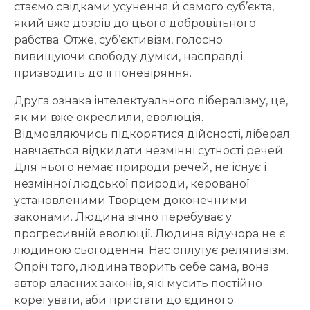
стаємо свідками усунення й самого суб’єкта,
який вже дозрів до цього добровільного
рабства. Отже, суб’єктивізм, голосно
вивищуючи свободу думки, насправді
призводить до її поневіряння.
Друга ознака інтелектуального лібералізму, це,
як ми вже окреслили, еволюція.
Відмовляючись підкорятися дійсності, ліберал
навчається відкидати незмінні сутності речей.
Для нього немає природи речей, не існує і
незмінної людської природи, керованої
установленими Творцем доконечними
законами. Людина вічно перебуває у
прогресивній еволюції. Людина відучора не є
людиною сьогодення. Нас оплутує релятивізм.
Опріч того, людина творить себе сама, вона
автор власних законів, які мусить постійно
корегувати, аби пристати до єдиного