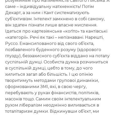
розумінням про натхненність Святого Письма. А
саме – індивідуальну натхненність! Потім
Декарт, а за ним і Кант систематизують
суб’єктивізм. Інтелект замкнено в собі самому,
він здатен пізнати лише власне мислення.
Ідеться про картезіянське «коґіто» та кантівські
«категорії». Речі як такі – непізнавані. Нарешті,
Руссо. Емансипованого від свого об’єкта,
позбавленого буденного розуму (здорового
глузду), беззахисного суб’єкта віддано на поталу
суспільній думці. Особиста думка розчиниться
в суспільній думці, цебто в тому, до чого
хилиться загал або більшість. І цю опінію
творитимуть методами групової динаміки,
сформованими ЗМІ, які, в свою чергу,
перебувають у руках фінансистів, політиків,
масонів тощо. Самим своїм інтелектуальним
рухом лібералізм неодмінно виливається в
тоталітаризм думки. Відкинувши об’єкт, ми