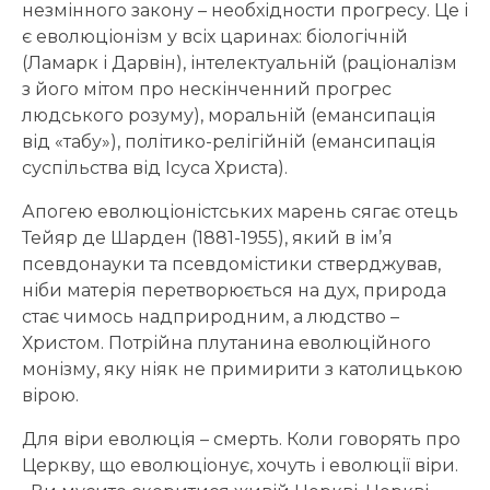
незмінного закону – необхідности прогресу. Це і
є еволюціонізм у всіх царинах: біологічній
(Ламарк і Дарвін), інтелектуальній (раціоналізм
з його мітом про нескінченний прогрес
людського розуму), моральній (емансипація
від «табу»), політико-релігійній (емансипація
суспільства від Ісуса Христа).
Апогею еволюціоністських марень сягає отець
Тейяр де Шарден (1881-1955), який в ім’я
псевдонауки та псевдомістики стверджував,
ніби матерія перетворюється на дух, природа
стає чимось надприродним, а людство –
Христом. Потрійна плутанина еволюційного
монізму, яку ніяк не примирити з католицькою
вірою.
Для віри еволюція – смерть. Коли говорять про
Церкву, що еволюціонує, хочуть і еволюції віри.