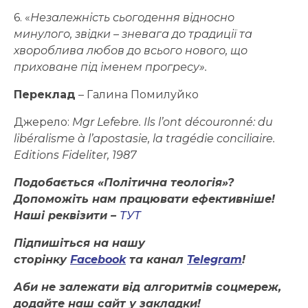
6. «
Незалежність сьогодення відносно
минулого, звідки – зневага до традиції та
хвороблива любов до всього нового, що
приховане під іменем прогресу».
Переклад
– Галина Помилуйко
Джерело:
Mgr Lefebre. Ils l’ont découronné: du
libéralisme à l’apostasie, la tragédie conciliaire.
Editions Fideliter, 1987
Подобається «Політична теологія»?
Допоможіть нам працювати ефективніше!
Наші реквізити –
ТУТ
Підпишіться на нашу
сторінку
Facebook
та канал
Telegram
!
Аби не залежати від алгоритмів соцмереж,
додайте наш сайт у закладки!