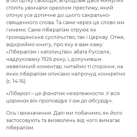
в обгортку свободи, впродовж двох минулих
століть увінчали ореолом престижу, який
оточує усе дотичне до цього сакрально-
священного слова. Та саме через це слово ми
гинемо. Саме лібералізм отруює як
громадянське суспільство, так і Церкву. Отже,
відкриймо книгу, про яку я вам кажу:
«Лібералізм і католицтво» абата Русселя,
надруковану 1926 року, і, долучивши
невеликий коментар, читаймо ті сторінки, на
яких лібералізм описано напрочуд конкретно
(с. 14-16).
«Ліберал – це фанатик незалежности. У всіх
царинах він проповідує її аж до абсурду».
Ось і визначення. Далі ми побачимо, як його
застосовують та визволень від чого вимагає
лібералізм.