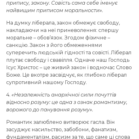
припису, закону. Совість сама себе іменує
найвищим приписом моральности».
На думку ліберала, закон обмежує свободу,
накладаючи на неї приневолення: спершу
моральне – обов’язок. Згодом фізичне –
санкцію. Закон з його обмеженнями
суперечить людській гідності та совісті. Ліберал
плутає свободу і свавілля. Одначе наш Господь
Ісус Христос – це живий закон і водночас Слово
Боже. Це вкотре засвідчує, як глибоко ліберал
супротивний нашому Господу.
4.
«Незалежність анархічної сили почуттів
відносно розуму: це одна з ознак романтизму,
ворожого до панування розуму».
Романтик залюблено витворює гасла. Він
засуджує насильство, забобони, фанатизм,
фундаменталізм, расизм за те, що саме ці слова