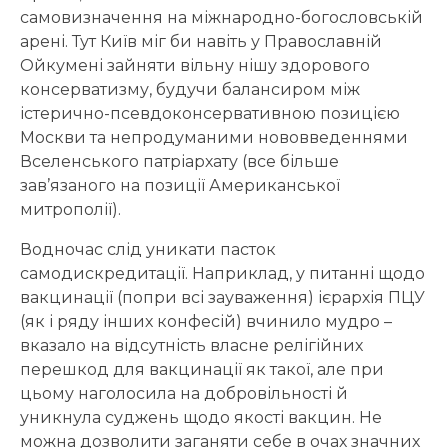
самовизначення на міжнародно-богословській
арені. Тут Київ міг би навіть у Православній
Ойкумені зайняти вільну нішу здорового
консерватизму, будучи балансиром між
істерично-псевдоконсервативною позицією
Москви та непродуманими нововведеннями
Вселенського патріархату (все більше
зав’язаного на позиції Американської
митрополії).
Водночас слід уникати пасток
самодискредитації. Наприклад, у питанні щодо
вакцинації (попри всі зауваження) ієрархія ПЦУ
(як і ряду інших конфесій) вчинило мудро –
вказало на відсутність власне релігійних
перешкод для вакцинації як такої, але при
цьому наголосила на добровільності й
уникнула суджень щодо якості вакцин. Не
можна дозволити заганяти себе в очах значних