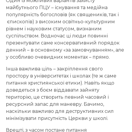
Один із можливих варіантів захисту
майбутнього ПЦУ – існування та медійна
популярність богословів (як священиків, так і
єпископів) з високим освітньо-культурним
рівнем і науковим статусом, визнаним
суспільством. Водночас ці люди повинні
презентувати саме консервативний порядок
денний – в основному «за замовчуванням», але
у особливо очевидних моментах – прямо.
Інша важлива ціль – закріплення свого
простору в університетах і школах (те ж саме
питання християнської етики). Навіть якщо
доведеться з боєм віддавати зайняту
територію, це створить певний часовий і
ресурсний запас для маневру. Бачимо,
наскільки важливо для деструктивних сил
мінімізувати присутність Церкви у школі.
Врешті, з часом постане питання