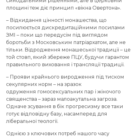
синодальними рішеннями, але в церковній
площині теж діє принцип «вікна Овертона».
– Відкидання цінності монашества, що
посилюється дискредитаційними посилами
ЗМІ – поки що передусім під виглядом
боротьби з Московським патріархатом, але не
тільки. Відродження монашеської традиції – це
той стовп, який збереже ПЦУ, будучи гарантом
правильного виховання і трансляції традиції.
– Прояви крайнього виродження під тиском
секулярних норм – на зразок
одруження гомосексуальних пар і жіночого
священства – зараз малоакутальна загроза.
Одначе зсування в бік прогресизму все таки
готує відповідну базу, насамперед для
ліберальної теології.
Однією з ключових потреб нашого часу