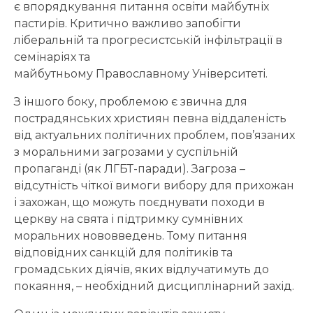
є впорядкування питання освіти майбутніх
пастирів. Критично важливо запобігти
ліберальній та прогресистській інфільтрації в
семінаріях та
майбутньому Православному Університеті.
З іншого боку, проблемою є звична для
пострадянських християн певна віддаленість
від актуальних політичних проблем, пов’язаних
з моральними загрозами у суспільній
пропаганді (як ЛГБТ-паради). Загроза –
відсутність чіткої вимоги вибору для прихожан
і захожан, що можуть поєднувати походи в
церкву на свята і підтримку сумнівних
моральних нововведень. Тому питання
відповідних санкцій для політиків та
громадських діячів, яких відлучатимуть до
покаяння, – необхідний дисциплінарний захід.