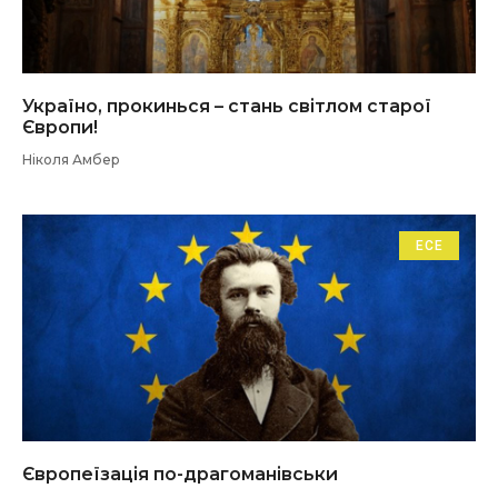
Україно, прокинься – стань світлом старої
Європи!
Ніколя Амбер
ЕСЕ
Європеїзація по-драгоманівськи