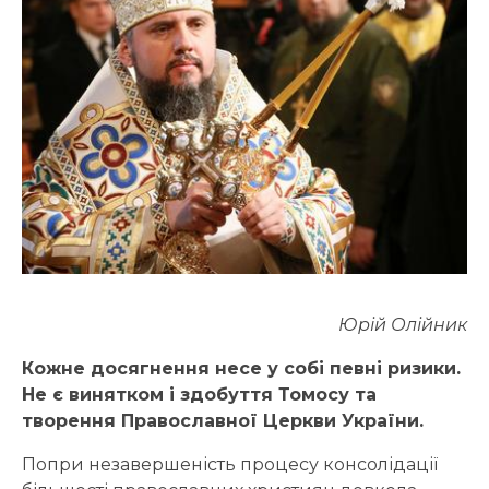
Юрій Олійник
Кожне досягнення несе у собі певні ризики.
Не є винятком і з
добуття Томосу
та
творення
Православної Церкви України.
Попри незавершеність процесу консолідації