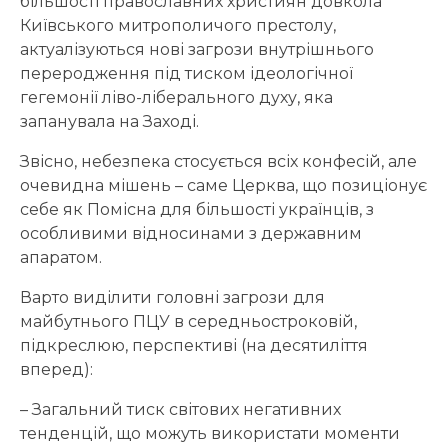
більшості православних християн довкола
Київського митрополичого престолу,
актуалізуються нові загрози внутрішнього
переродження під тиском ідеологічної
гегемонії ліво-ліберального духу, яка
запанувала на Заході.
Звісно, небезпека стосується всіх конфесій, але
очевидна мішень – саме Церква, що позиціонує
себе як Помісна для більшості українців, з
особливими відносинами з державним
апаратом.
Варто виділити головні загрози для
майбутнього ПЦУ в середньостроковій,
підкреслюю, перспективі (на десятиліття
вперед):
– Загальний тиск світових негативних
тенденцій, що можуть використати моменти