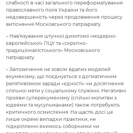
слабкості в часі загального переформатування
православного поля України та його
недовершеність через продовження процесу
витіснення Московського патріархату.
– Нав’язування штучної дихотомії «модерно-
європейської» ПЦУ та «скрєпно-
традиціоналістського» Московського
патріархату.
– Запозичення не зовсім вдалих моделей
екуменізму, що поєднується з догматичним
релятивізмом заради «єдності» чи досягнення
спільної мети у соціальному служінні. Негативні
прояви суперекуменізму (спільні молитви з
юдеями та мусульманами) також потребують
критичного осмислення. На щастя, досі це
лише окремі випадки практики, не
підкріпленні якимось соборними чи