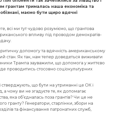
 їхні опоненти так зачепилися за лівацтво і
цим грантам трималась наша економіка та
еобізнані, маємо бути щиро вдячні
ге, всі ми тут чудово розуміємо, що грантова
риканського впливу під проводом демократів-
вдачу.
критичну допомогу та вдячність американському
й стан. Як так, нам тепер доведеться виживати
авники Трампа зауважили, що допомога у життєво
уде проводитись стосовно соціокультурних
 стверджують, що бути на утриманні це ОК і
 а чому ви не згадуєте те, як допомагає
тва, яка об’єдналась поза грантів? Чи це не
го гранту? Генератори, старлінки, збори на
озділів та фінансування патронатних служб,