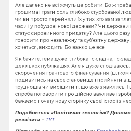
Але далеко не всі хочуть це робити. Бо ж треб
грошима і грати роль глибоко стурбованої люд
чи ви просто перейняли їх у тих, хто вам запла
часи і у побудові нової держави? Чи держави
статус сировинного придатку? Але цього разу
говорити про незалежну та суб’єктну державу д
хочеться, виходить. Бо важко це все.
Як бачите, тема дуже глибока і складна, і скл
декількох публікаціях. Але я дуже сподіваюсь, 
скорочення грантового фінансування (цілком о
подивитись на своє становище і прийняти від
труднощів чи вирішити ті, що вже з’явились. І 
спроба поговорити про дійсно важливе і зроб
бажаємо почату нову сторінку своєї історії з н
Подобається «Політична теологія»? Допом
реквізити –
ТУТ