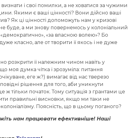
а визнати і свої помилки, а не ховатися за чужими
ини. Якими є ваші цінності? Вони дійсно ваші
тив? Як ці цінності допоможуть нам у кризові
 не буде, а ми знову повернемось у колоніальний
 «демократично», «за власною волею»? Бо
уже класно, але от творити її якось і не дуже
адно розкрити її належним чином навіть у
що моя думка чітка і зрозуміла: питання
чікуване, еге ж?) вимагає від нас тверезо
повідні рішення для того, аби уникнути
це ж тільки початок. Тому ситуація з грантами це
ити правильні висновки, якщо ми таки не
еоколоніалізму. Поясність, що в цьому поганого?
ожіть нам працювати ефективніше! Наші