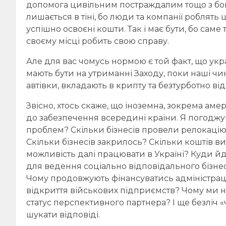
допомога цивільним постраждалим тощо з боку 
лишається в тіні, бо люди та компанії роблять ц
успішно освоєні кошти. Так і має бути, бо сам
своєму місці робить свою справу.
Але для вас чомусь нормою є той факт, що укр
мають бути на утриманні Заходу, поки наші чи
автівки, вкладають в крипту та безтурботно в
Звісно, хтось скаже, що іноземна, зокрема амер
до забезпечення всередині країни. Я погоджу
проблем? Скільки бізнесів провели релокацію
Скільки бізнесів закрилось? Скільки коштів в
можливість далі працювати в Україні? Куди йд
для ведення соціально відповідального бізнес
Чому продовжують фінансуватись адміністраці
відкриття військових підприємств? Чому ми не
статус перспективного партнера? І ще безліч 
шукати відповіді.