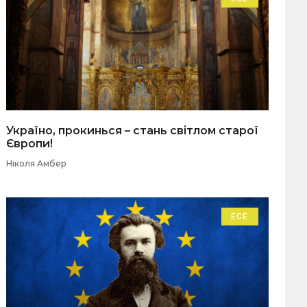
Україно, прокинься – стань світлом старої
Європи!
Ніколя Амбер
ЕСЕ