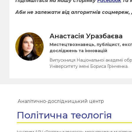
Підпишіться на нашу сторінку
Facebook
та 
Аби не залежати від алгоритмів соцмереж, 
Анастасія Уразбаєва
Мистецтвознавець, публіцист, екс
досліджень та інновацій
Випускниця Національної академії обр
Університету імені Бориса Грінченка.
Аналітично-дослідницький центр
Політична теологія
Ініціатива АДЦ «Політична теологія» започаткована за підтр