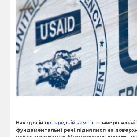
Навздогін
попередній замітці
– завершальні 
фундаментальні речі піднялися на поверхн