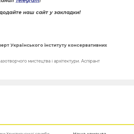
канал
Telegram
!
додайте наш сайт у закладки!
перт Українського інституту консервативних
азотворчого мистецтва і архітектури. Аспірант
имки Християнської служби