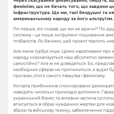
через скасування фінансування, пишуть, що
фемінізм, що не бачать того, що завдяки 
інфраструктура. Що ми, такі бездушні та н
американському народу за його альтруїзм.
По-перше, хто сказав, що ми не вдячні? По-дру
система – це лише інструмент поширення аме
глобалістів. Як бачимо, цей проект терпить не
Але мене турбує інше. Цими наративами про 
народу нормалізується наш абсолютно залежни
самостійно? Але ж не доведеться. Бо, предст
необхідних сферах не припиниться, а аудит б
програм, отого самого лівацтва і фемінізму.
Когорта прибічників спонсорованої демократії
наводять чисельні приклади допомоги. Гаразд,
український бізнес та активна частина суспільс
вписується в образ нужденної жертви для ново
зброю та військову техніку, забезпечення підр