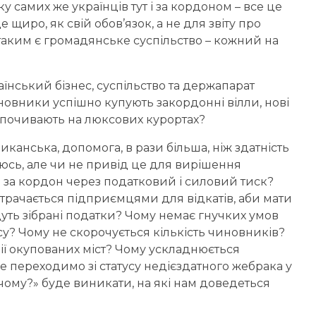
самих же українців тут і за кордоном – все це
е щиро, як свій обов’язок, а не для звіту про
е таким є громадянське суспільство – кожний на
аїнський бізнес, суспільство та держапарат
новники успішно купують закордонні вілли, нові
ідпочивають на люксових курортах?
иканська, допомога, в рази більша, ніж здатність
юсь, але чи не привід це для вирішення
 за кордон через податковий і силовий тиск?
итрачається підприємцями для відкатів, аби мати
уть зібрані податки? Чому немає гнучких умов
у? Чому не скорочується кількість чиновників?
ї окупованих міст? Чому ускладнюється
 переходимо зі статусу недієздатного жебрака у
«чому?» буде виникати, на які нам доведеться