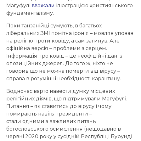
Магуфулі
вважали
ілюстрацією християнського
фундаменталізму.
Поки танзанійці сумують, в багатьох
ліберальних ЗМІ помітна іронія – мовляв уповав
на релігію проти ковіду, а сам загинув. Але
офіційна версія – проблеми з серцем.
Інформація про ковід – це неофіційні дані з
опозиційних джерел. До того ж, ніхто не
говорив що не можна померти від вірусу –
справа в розумінні необхідності карантину.
Водночас варто навести думку місцевих
релігійних діячів, що підтримували Магуфулі.
Питання – як ставитись до вірусу і чому
помирають навіть президенти –
стали одними з важливих питань
богословського осмислення (нещодавно в
червні 2020 року у сусідній Республіці Бурунді