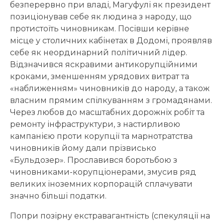
безперервно при владі, Магуфулі як президент
позиціонував себе як людина з народу, що
протистоїть чиновникам. Посівши керівне
місце у столичних кабінетах в Додомі, проявляв
себе як неординарний політичний лідер.
Відзначився яскравими антикорупційними
кроками, зменшенням урядових витрат та
«наближенням» чиновників до народу, а також
власним прямим спілкуванням з громадянами.
Через любов до масштабних дорожніх робіт та
ремонту інфраструктури, з настирливою
кампанією проти корупції та марнотратства
чиновників йому дали прізвисько
«Бульдозер». Прославився боротьбою з
чиновниками-корупціонерами, змусив ряд
великих іноземних корпорацій сплачувати
значно більші податки.
Попри позірну екстравагантність (спекуляції на