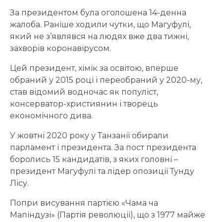
За президентом була оголошена 14-денна
жалоба. Раніше ходили чутки, що Магуфулі,
який не з’являвся на людях вже два тижні,
захворів коронавірусом.
Цей президент, хімік за освітою, вперше
обраний у 2015 році і переобраний у 2020-му,
став відомий водночас як популіст,
консерватор-християнин і творець
економічного дива.
У жовтні 2020 року у Танзанії обирали
парламент і президента. За пост президента
боролись 15 кандидатів, з яких головні –
президент Магуфулі та лідер опозиції Тунду
Лісу.
Попри висування партією «Чама ча
Мапіндузі» (Партія революції), що з 1977 майже