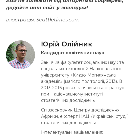
Аби не залежати від алгоритмів соцмереж,
додайте наш сайт у закладки!
Ілюстрація: Seattletimes.com
Юрій Олійник
Кандидат політичних наук
Закінчив факультет соціальних наук та
соціальних технологій Національного
університету «Києво-Могилянська
академія» (магістр політології, 2013). В
2013-2016 роках навчався в аспірантурі
при Національному інституті
стратегічних досліджень.
Співзасновник Центру дослідження
Африки, експерт НАЦ «Українські студії
стратегічних досліджень».
Інтелектуальні зацікавлення: