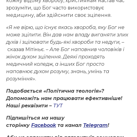
кожну відому хворобу, християнам настав час
зрозуміти, що Бог часто використовує
медицину, аби здійснити своє зцілення.
«Я не вірю, що існує якась хвороба, яку Бог не
може зцілити. Він дав нам владу виганяти злих
духів і зцілювати будь-які хвороби та недуги,
–
сказав Мітіньє. –
Але Бог наповнив чоловіків і
жінок духом зцілення. Деякі проходять
медичний коледж, а інших Бог просто
наповнює духом розуму, знань, умінь та
розуміння
».
Подобається «Політична теологія»?
Допоможіть нам працювати ефективніше!
Наші реквізити –
ТУТ
Підпишіться на нашу
сторінку
Facebook
та канал
Telegram
!