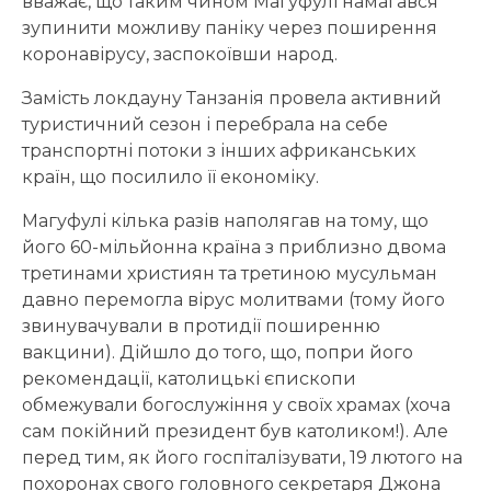
вважає, що таким чином Магуфулі намагався
зупинити можливу паніку через поширення
коронавірусу, заспокоївши народ.
Замість локдауну Танзанія провела активний
туристичний сезон і перебрала на себе
транспортні потоки з інших африканських
країн, що посилило її економіку.
Магуфулі кілька разів наполягав на тому, що
його 60-мільйонна країна з приблизно двома
третинами християн та третиною мусульман
давно перемогла вірус молитвами (тому його
звинувачували в протидії поширенню
вакцини). Дійшло до того, що, попри його
рекомендації, католицькі єпископи
обмежували богослужіння у своїх храмах (хоча
сам покійний президент був католиком!). Але
перед тим, як його госпіталізувати, 19 лютого на
похоронах свого головного секретаря Джона