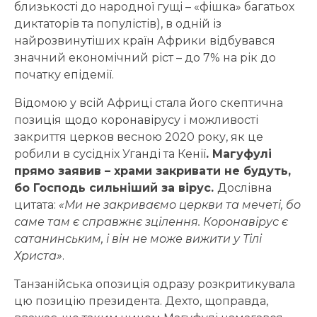
близькості до народної гущі – «фішка» багатьох
диктаторів та популістів), в одній із
найрозвинутіших країн Африки відбувався
значний економічний ріст – до 7% на рік до
початку епідемії.
Відомою у всій Африці стала його скептична
позиція щодо коронавірусу і можливості
закриття церков весною 2020 року, як це
робили в сусідніх Уганді та Кенії
. Магуфулі
прямо заявив – храми закривати не будуть,
бо Господь сильніший за вірус.
Дослівна
цитата:
«
Ми не закриваємо церкви та мечеті, бо
саме там є справжнє зцілення. Коронавірус є
сатанинським, і він не може вижити у Тілі
Христа
»
.
Танзанійська опозиція одразу розкритикувала
цю позицію президента. Дехто, щоправда,