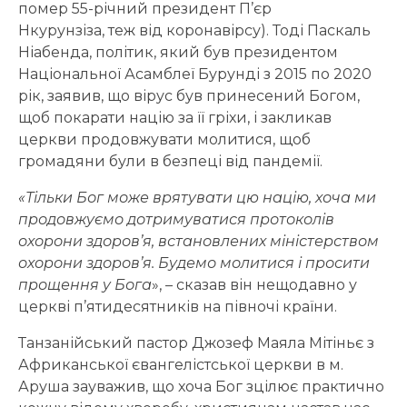
помер 55-річний президент П’єр
Нкурунзіза, теж від коронавірсу). Тоді Паскаль
Ніабенда, політик, який був президентом
Національної Асамблеї Бурунді з 2015 по 2020
рік, заявив, що вірус був принесений Богом,
щоб покарати націю за її гріхи, і закликав
церкви продовжувати молитися, щоб
громадяни були в безпеці від пандемії.
«
Тільки Бог може врятувати цю націю, хоча ми
продовжуємо дотримуватися протоколів
охорони здоров’я, встановлених міністерством
охорони здоров’я. Будемо молитися і просити
прощення у Бога
», – сказав він нещодавно у
церкві п’ятидесятників на півночі країни.
Танзанійський пастор Джозеф Маяла Мітіньє з
Африканської євангелістської церкви в м.
Аруша зауважив, що хоча Бог зцілює практично