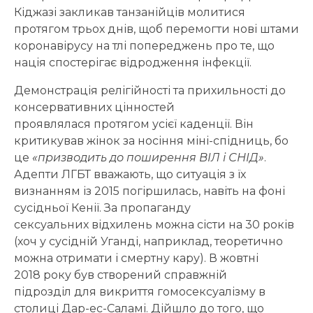
Кіджазі закликав танзанійців молитися
протягом трьох днів, щоб перемогти нові штами
коронавірусу на тлі попереджень про те, що
нація спостерігає відродження інфекції.
Демонстрація релігійності та прихильності до
консервативних цінностей
проявлялася протягом усієї каденції. Він
критикував жінок за носіння міні-спідниць, бо
це
«призводить до поширення ВІЛ і СНІД»
.
Адепти ЛГБТ вважають, що ситуація з їх
визнанням із 2015 погіршилась, навіть на фоні
сусідньої Кенії. За пропаганду
сексуальних відхилень можна сісти на 30 років
(хоч у сусідній Уганді, наприклад, теоретично
можна отримати і смертну кару). В жовтні
2018 року був створений справжній
підрозділ для викриття гомосексуалізму в
столиці Дар-ес-Саламі. Дійшло до того, що