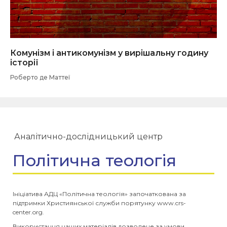
Комунізм і антикомунізм у вирішальну годину
історії
Роберто де Маттеї
Аналітично-дослідницький центр
Політична теологія
Ініціатива АДЦ «Політична теологія» започаткована за
підтримки Християнської служби порятунку www.crs-
center.org.
Використання наших матеріалів дозволене за умови