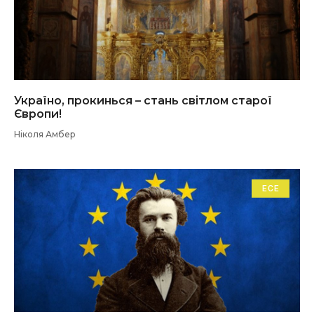
Україно, прокинься – стань світлом старої
Європи!
Ніколя Амбер
ЕСЕ