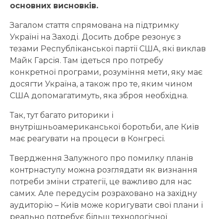
основних висновків.
Загалом стаття спрямована на підтримку
Україні на Заході. Досить добре резонує з
тезами Республіканської партії США, які виклав
Майк Гарсія. Там ідеться про потребу
конкретної програми, розуміння мети, яку має
досягти Україна, а також про те, яким чином
США допомагатимуть, яка зброя необхідна.
Так, тут багато риторики і
внутрішньоамериканської боротьби, але Київ
має реагувати на процеси в Конгресі.
Твердження Залужного про помилку планів
контрнаступу можна розглядати як визнання
потреби зміни стратегії, це важливо для нас
самих. Але передусім розраховано на західну
аудиторію – Київ може коригувати свої плани і
реально потребує більш технологічної