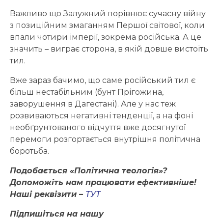
Важливо що Залужний порівнює cучасну війну
з позиційним змаганням Першої світової, коли
впали чотири імперії, зокрема російська. А це
значить – виграє сторона, в якій довше вистоїть
тил.
Вже зараз бачимо, що саме російський тил є
більш нестабільним (бунт Прігожина,
заворушення в Дагестані). Але у нас теж
розвиваються негативні тенденції, а на фоні
необґрунтованого відчуття вже досягнутої
перемоги розгортається внутрішня політична
боротьба.
Подобається «Політична теологія»?
Допоможіть нам працювати ефективніше!
Наші реквізити –
ТУТ
Підпишіться на нашу