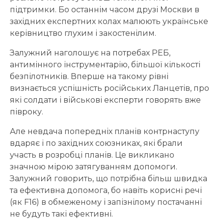
підтримки. Бо останнім часом друзі Москви в
західних експертних колах малюють українське
керівництво глухим і закостенілим.
Залужний наголошує на потребах РЕБ,
антимінного інструментарію, більшої кількості
безпілотників. Вперше на такому рівні
визнається успішність російських Ланцетів, про
які солдати і військові експерти говорять вже
півроку.
Але невдача попередніх планів контрнаступу
вдаряє і по західних союзниках, які брали
участь в розробці планів. Це викликано
значною мірою затягуванням допомоги.
Залужний говорить, що потрібна більш швидка
та ефективна допомога, бо навіть корисні речі
(як F16) в обмеженому і запізнілому постачанні
не будуть такі ефективні.