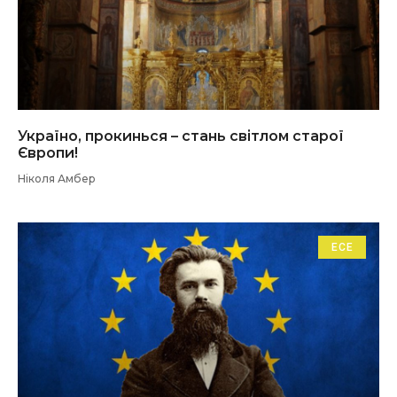
Україно, прокинься – стань світлом старої
Європи!
Ніколя Амбер
ЕСЕ