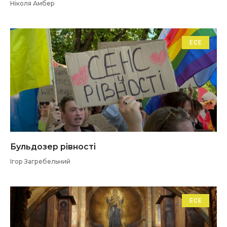
Ніколя Амбер
ЕСЕ
Бульдозер рівності
Ігор Загребельний
ЕСЕ