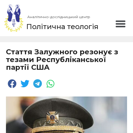
Аналітично-дослідницький центр
Політична теологія
Стаття Залужного резонує з
тезами Республіканської
партії США