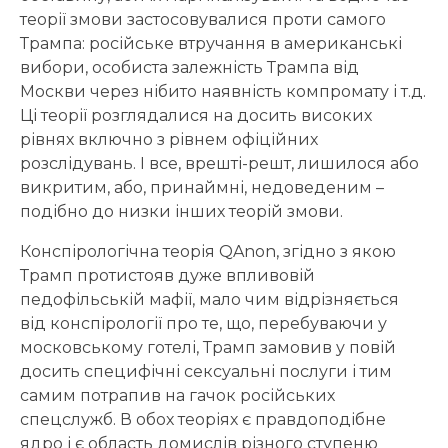
теорії змови застосовувалися проти самого
Трампа: російське втручання в американські
вибори, особиста залежність Трампа від
Москви через нібито наявність компромату і т.д.
Ці теорії розглядалися на досить високих
рівнях включно з рівнем офіційних
розслідувань. І все, врешті-решт, лишилося або
викритим, або, принаймні, недоведеним –
подібно до низки інших теорій змови.
Конспірологічна теорія QAnon, згідно з якою
Трамп протистояв дуже впливовій
педофільській мафії, мало чим відрізняється
від конспірології про те, що, перебуваючи у
московському готелі, Трамп замовив у повій
досить специфічні сексуальні послуги і тим
самим потрапив на гачок російських
спецслужб. В обох теоріях є правдоподібне
ядро і є область домислів різного ступеню