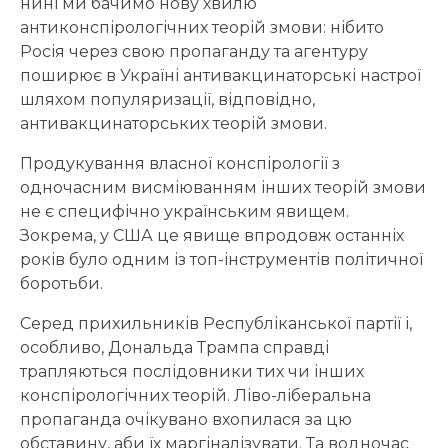
нині ми бачимо нову хвилю
антиконспірологічних теорій змови: нібито
Росія через свою пропаганду та агентуру
поширює в Україні антивакцинаторські настрої
шляхом популяризації, відповідно,
антивакцинаторських теорій змови.
Продукування власної конспірології з
одночасним висміюванням інших теорій змови
не є специфічно українським явищем.
Зокрема, у США це явище впродовж останніх
років було одним із топ-інструментів політичної
боротьби.
Серед прихильників Республіканської партії і,
особливо, Дональда Трампа справді
трапляються послідовники тих чи інших
конспірологічних теорій. Ліво-ліберальна
пропаганда очікувано вхопилася за цю
обставину, аби їх маргіналізувати. Та водночас