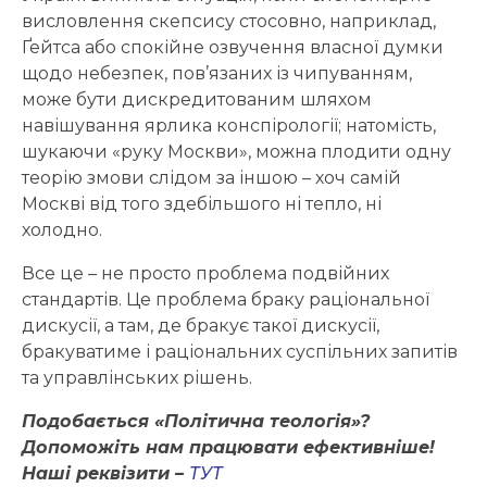
висловлення скепсису стосовно, наприклад,
Ґейтса або спокійне озвучення власної думки
щодо небезпек, пов’язаних із чипуванням,
може бути дискредитованим шляхом
навішування ярлика конспірології; натомість,
шукаючи «руку Москви», можна плодити одну
теорію змови слідом за іншою – хоч самій
Москві від того здебільшого ні тепло, ні
холодно.
Все це – не просто проблема подвійних
стандартів. Це проблема браку раціональної
дискусії, а там, де бракує такої дискусії,
бракуватиме і раціональних суспільних запитів
та управлінських рішень.
Подобається «Політична теологія»?
Допоможіть нам працювати ефективніше!
Наші реквізити –
ТУТ