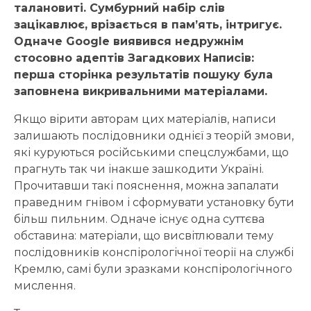
талановиті. Сумбурний набір слів
зацікавлює, врізається в пам’ять, інтригує.
Одначе Google виявився недружнім
стосовно адептів Загадкових Написів:
перша сторінка результатів пошуку була
заповнена викривальними матеріалами.
Якщо вірити авторам цих матеріалів, написи
залишають послідовники однієї з теорій змови,
які куруються російськими спецслужбами, що
прагнуть так чи інакше зашкодити Україні.
Прочитавши такі пояснення, можна запалати
праведним гнівом і сформувати установку бути
більш пильним. Одначе існує одна суттєва
обставина: матеріали, що висвітлювали тему
послідовників конспірологічної теорії на службі
Кремлю, самі були зразками конспірологічного
мислення.