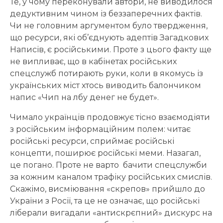
Те, у чому переконували автори, не виводилося
дедуктивним чином із беззаперечних фактів.
Чи не головним аргументом було твердження,
що ресурси, які об’єднують адептів Загадкових
Написів, є російськими. Проте з цього факту ще
не випливає, що в кабінетах російських
спецслужб потирають руки, коли в якомусь із
українських міст хтось виводить балончиком
напис «Чип на лбу денег не будет».
Чимало українців продовжує тісно взаємодіяти
з російським інформаційним полем: читає
російські ресурси, сприймає російські
концепти, поширює російські меми. Назагал,
це погано. Проте не варто бачити спецслужби
за кожним каналом трафіку російських смислів.
Скажімо, висміювання «скрепов» прийшло до
України з Росії, та це не означає, що російські
ліберали вигадали «антискрєпний» дискурс на