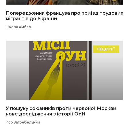
Попередження француза про приїзд трудових
мігрантів до України
Ніколя Амбер
РЕЦЕНЗІЇ
У пошуку союзників проти червоної Москви:
нове дослідження з історії ОУН
Ігор Загребельний