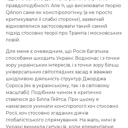
правдоподібності. Але ті, що висміювали теорію
QAnon саме як конспірологічну (а не просто
критикували її слабкі сторони), зазвичай
відмовлялися застосовувати такий самий
підхід стосовно теорії про Трампа і московських
повій.
Для мене є очевидним, що Росія багатьма
способами шкодить Україні. Водночас і з точки
зору українських інтересів, і з точки зору більш
універсальних світоглядних засад я вважаю
шкідливою діяльність структур Джорджа
Сороса (як в українському, так і в світовому
масштабі). Подібним чином я критично
ставлюся до Білла Ґейтса. При цьому я
намагаюся уникати конспірології хоч стосовно
Росії, хоч стосовно згаданих діячів
глобалістського спрямування. На жаль, нині в
Україні виникла ситуація, коли елементарне