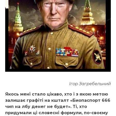
Ігор Загребельний
Якось мені стало цікаво, хто і з якою метою
залишає графіті на кшталт «Биопаспорт 666
чип на лбу денег не будет».
Ті, хто
придумали
ці словесні формули, по-своєму