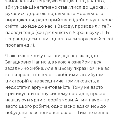
замовлення спецслужб спеціально для того,
аби українці негативно ставилися до Церкви,
рухалися дорогою подальшого морального
виродження, радо приймали ідейно-культурне
сміття, що йде до нас із Заходу, проводили гей-
паради тощо (хоч діяльність в Україні руху ЛГБТ
і справді досить вигідна з точки зору російської
пропаганди).
Я аж ніяк не хочу сказати, що версія щодо
Загадкових Написів, з якою я ознайомився,
засадничо хибна. Але в цьому якраз і річ: не всі
конспірологічні теорії є хибними; атрибутом
цих теорій є не засаднича помилковість, а
недостатня аргументованість. Тому не варто
критикувати певну систему поглядів, просто
навішуючи ярлик теорії змови. А тим паче – не
варто цього робити, одночасно вдаючись до
побудови власної конспірології. Тим не менше,