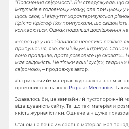
“Пояснення свідомості”. Він стверджував, що с
імпульсів в головному мозку, але при цьому у 
щось своє, ці відчуття характеризуються різною
Крік та Крістоф Кох припускали, що свідоміст
коливаються. Однак подальші дослідження не п
«Через це у нас з’явилася невелика лазівка, 
припущення, яке, як мінімум, інтригує. Станом
воно правдиве, проте дозвольте це сказати… Н
має свідомість. Не тільки ваші сусіди, тварини 
свідомою»,
– продовжує автор.
«Інтригуючий» матеріал журналіста з-поміж ін
промовистою назвою
Popular Mechanics
. Так
Здавалось би, це звичайний пустопорожній ма
відвідуваність сайту. Те, що такі матеріали ро
якість журналістики. Одначе він дуже показов
Станом на вечір 28 серпня матеріал мав понад 5