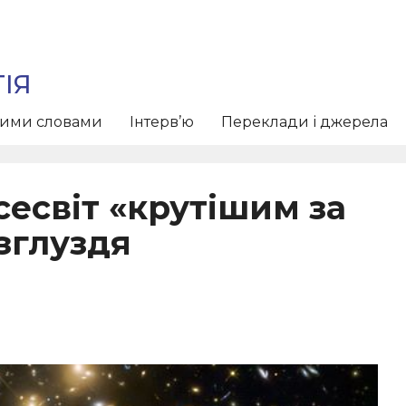
ІЯ
тими словами
Інтерв’ю
Переклади і джерела
сесвіт «крутішим за
езглуздя