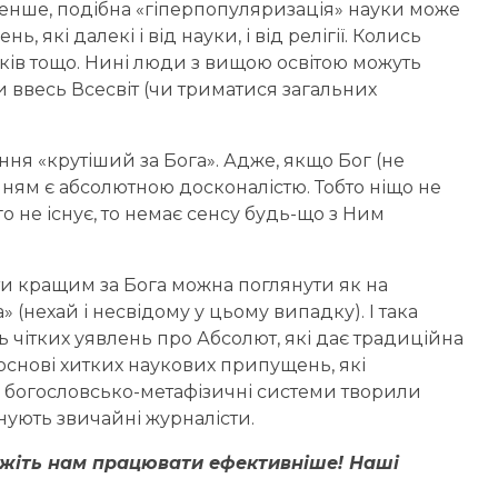
е менше, подібна «гіперпопуляризація» науки може
, які далекі і від науки, і від релігії. Колись
ків тощо. Нині люди з вищою освітою можуть
и ввесь Всесвіт (чи триматися загальних
ння «крутіший за Бога». Адже, якщо Бог (не
ченням є абсолютною досконалістю. Тобто ніщо не
 не існує, то немає сенсу будь-що з Ним
и кращим за Бога можна поглянути як на
(нехай і несвідому у цьому випадку). І така
 чітких уявлень про Абсолют, які дає традиційна
основі хитких наукових припущень, які
му богословсько-метафізичні системи творили
нують звичайні журналісти.
ожіть нам працювати ефективніше! Наші