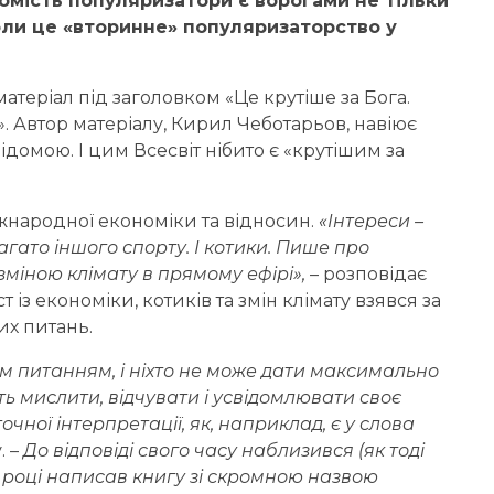
омість популяризатори є ворогами не тільки
оли це «вторинне» популяризаторство у
атеріал під заголовком «Це крутіше за Бога.
. Автор матеріалу, Кирил Чеботарьов, навіює
ідомою. І цим Всесвіт нібито є «крутішим за
іжнародної економіки та відносин.
«Інтереси –
агато іншого спорту. І котики. Пише про
 зміною клімату в прямому ефірі»,
– розповідає
т із економіки, котиків та змін клімату взявся за
их питань.
цим питанням, і ніхто не може дати максимально
сть мислити, відчувати і усвідомлювати своє
точної інтерпретації, як, наприклад, є у слова
. –
До відповіді свого часу наблизився (як тоді
1 році написав книгу зі скромною назвою