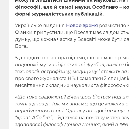
можуть лишатися цінними як науковці. Нат
філософії, але й самої науки.
Особливо – к
формі журналістських публікацій.
Українське видання
Новое время
розмістило м
Фізики припустили, що Всесвіт має свідомість»
думку, що кожна частка у Всесвіті може бути св
Бога».
З довідки про автора відомо, що він магістр м
подорожі, музичні фестивалі, футбол, лижі та б
технології, астрофізику, медицину і стежить за
про свого журналіста НВ. І саме такий спеціаліс
висвітлення складних наукових та філософськ
«Що таке свідомість? Вчені досі б’ються над 
точні відповіді. Так, ми знаємо, що це можливі
перебування в світі. Однак у нас досі не існує 
“кров”. Або “кіт”,
– йдеться на початку матеріалу
здавалося) філософ Деніел Деннет, який в 199