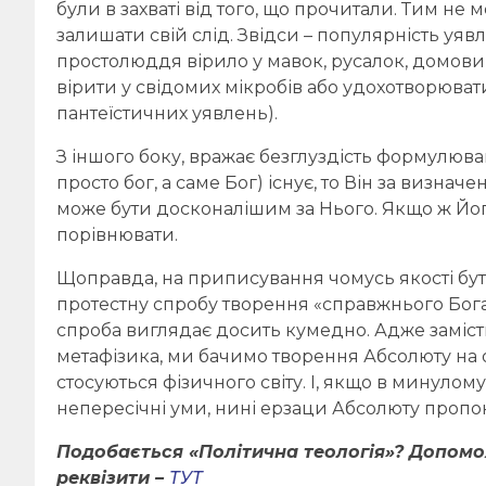
були в захваті від того, що прочитали. Тим н
залишати свій слід. Звідси – популярність уявлень
простолюддя вірило у мавок, русалок, домови
вірити у свідомих мікробів або удохотворюват
пантеїстичних уявлень).
З іншого боку, вражає безглуздість формулюва
просто бог, а саме Бог) існує, то Він за визна
може бути досконалішим за Нього. Якщо ж Його
порівнювати.
Щоправда, на приписування чомусь якості бут
протестну спробу творення «справжнього Бога» 
спроба виглядає досить кумедно. Адже замість
метафізика, ми бачимо творення Абсолюту на 
стосуються фізичного світу. І, якщо в минуло
непересічні уми, нині ерзаци Абсолюту пропо
Подобається «Політична теологія»? Допом
реквізити –
ТУТ