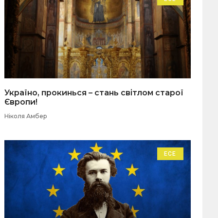
Україно, прокинься – стань світлом старої
Європи!
Ніколя Амбер
ЕСЕ