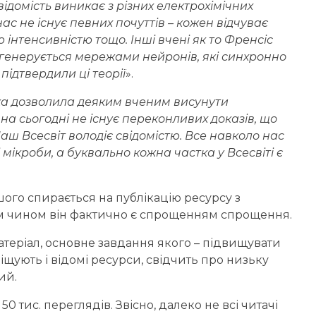
відомість виникає з різних електрохімічних
нас не існує певних почуттів – кожен відчуває
 інтенсивністю тощо. Інші вчені як то Френсіс
ь генерується мережами нейронів, які синхронно
ідтвердили ці теорії
».
яка дозволила деяким вченим висунути
 на сьогодні не існує переконливих доказів, що
аш Всесвіт володіє свідомістю. Все навколо нас
і мікроби, а буквально кожна частка у Всесвіті є
шого спирається на публікацію ресурсу з
им чином він фактично є спрощенням спрощення.
теріал, основне завдання якого – підвищувати
зміщують і відомі ресурси, свідчить про низьку
ий.
0 тис. переглядів. Звісно, далеко не всі читачі