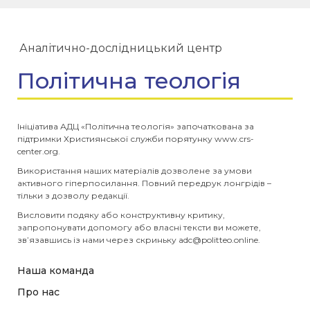
Аналітично-дослідницький центр
Політична теологія
Ініціатива АДЦ «Політична теологія» започаткована за
підтримки Християнської служби порятунку www.crs-
center.org.
Використання наших матеріалів дозволене за умови
активного гіперпосилання. Повний передрук лонгрідів –
тільки з дозволу редакції.
Висловити подяку або конструктивну критику,
запропонувати допомогу або власні тексти ви можете,
зв’язавшись із нами через скриньку
adc@politteo.online
.
Наша команда
Про нас