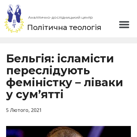
Аналітично-дослідницький центр
Політична теологія
Бельгія: ісламісти
переслідують
феміністку – ліваки
у сум’ятті
5 Лютого, 2021