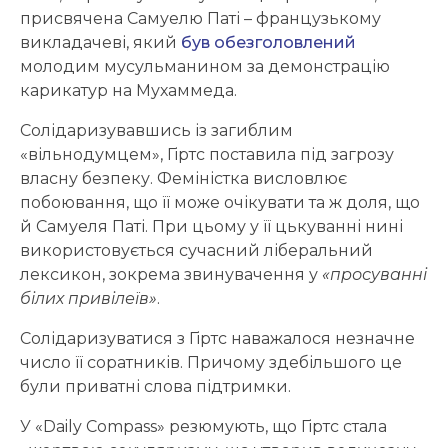
присвячена Самуелю Паті – французькому
викладачеві, який
був обезголовлений
молодим мусульманином за демонстрацію
карикатур на Мухаммеда.
Солідаризувавшись із загиблим
«вільнодумцем», Гіртс поставила під загрозу
власну безпеку. Феміністка висловлює
побоювання, що її може очікувати та ж доля, що
й Самуеля Паті. При цьому у її цькуванні нині
використовується сучасний ліберальний
лексикон, зокрема звинувачення у
«просуванні
білих привілеїв»
.
Солідаризуватися з Гіртс наважалося незначне
число її соратників. Причому здебільшого це
були приватні слова підтримки.
У «Daily Compass» резюмують, що Гіртс стала