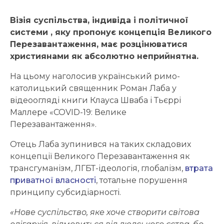
Візія суспільства, індивіда і політичної
системи , яку пропонує концепція Великого
Перезавантаження, має розцінюватися
християнами як абсолютно неприйнятна.
На цьому наголосив український римо-
католицький священник Роман Лаба у
відеоогляді книги Клауса Шваба і Тьєррі
Маллере «COVID-19: Велике
Перезавантаження».
Отець Лаба зупинився на таких складових
концепції Великого Перезавантаження як
трансгуманізм, ЛГБТ-ідеологія, глобалізм,
втрата
приватної власності
, тотальне порушення
принципу субсидіарності.
«Нове суспільство, яке хоче створити світова