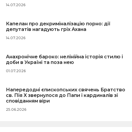
14.07.2026
Капелан про декриміналізацію порно: дії
депутатів нагадують гріх Ахана
14.07.2026
Анахронічне бароко: нелінійна історія стилю і
доби в Україні та поза нею
01.07.2026
Напередодні єпископських свячень Братство
св. Пія X звернулося до Папи і кардиналів зі
сповіданням віри
25.06.2026