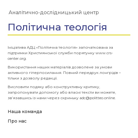
Аналітично-дослідницький центр
Політична теологія
Ініціатива АДЦ «Політична теологія» започаткована за
підтримки Християнської служби порятунку www.crs-
center.org.
Використання наших матеріалів дозволене за умови
активного гіперпосилання. Повний передрук лонгрідів –
тільки з дозволу редакції.
Висловити подяку або конструктивну критику,
запропонувати допомогу або власні тексти ви можете,
зв’язавшись із нами через скриньку
adc@politteo.online
.
Наша команда
Про нас