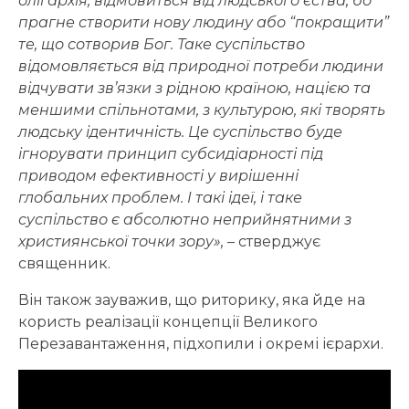
олігархія, відмовиться від людського єства, бо
прагне створити нову людину або “покращити”
те, що сотворив Бог. Таке суспільство
відомовляється від природної потреби людини
відчувати зв’язки з рідною країною, нацією та
меншими спільнотами, з культурою, які творять
людську ідентичність. Це суспільство буде
ігнорувати принцип субсидіарності під
приводом ефективності у вирішенні
глобальних проблем. І такі ідеї, і таке
суспільство є абсолютно неприйнятними з
християнської точки зору»,
– стверджує
священник.
Він також зауважив, що риторику, яка йде на
користь реалізації концепції Великого
Перезавантаження, підхопили і окремі ієрархи.