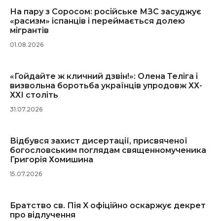
На пару з Соросом: російське МЗС засуджує
«расизм» іспанців і переймається долею
мігрантів
01.08.2026
«Гойдайте ж кличний дзвін!»: Олена Теліга і
визвольна боротьба українців упродовж ХХ-
ХХІ століть
31.07.2026
Відбувся захист дисертації, присвяченої
богословським поглядам священномученика
Григорія Хомишина
15.07.2026
Братство св. Пія X офіційно оскаржує декрет
про відлучення