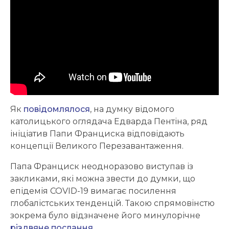
Як
повідомлялося
, на думку відомого
католицького оглядача Едварда Пентіна, ряд
ініціатив Папи Франциска відповідають
концепції Великого Перезавантаження.
Папа Франциск неодноразово виступав із
закликами, які можна звести до думки, що
епідемія COVID-19 вимагає посилення
глобалістських тенденцій. Такою спрямовінстю
зокрема було відзначене його минулорічне
різдвяне послання
.