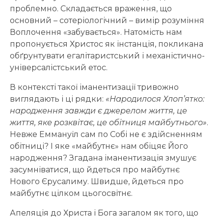
проблемно. Складається враження, що
основний – сотеріологічний – вимір розуміння
Воплочення «забувається». Натомість нам
пропонується Христос як інстанція, покликана
обґрунтувати егалітаристський і механістично-
універсалістський етос.
В контексті такої іманентизації тривожно
виглядають і ці рядки:
«Народилося Хлоп’ятко:
народження завжди є джерелом життя, це
життя, яке розквітає, це обітниця майбутнього»
.
Невже Еммануїл сам по Собі не є здійсненням
обітниці? І яке «майбутнє» нам обіцяє Його
народження? Згадана іманентизація змушує
засумніватися, що йдеться про майбутнє
Нового Єрусалиму. Швидше, йдеться про
майбутнє цілком цьогосвітнє.
Апеляція до Христа і Бога загалом як того, що