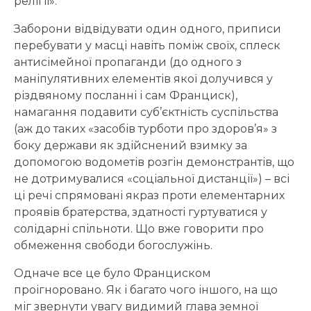
релігії».
Заборони відвідувати один одного, приписи
перебувати у масці навіть поміж своїх, сплеск
антисімейної пропаганди (до одного з
маніпулятивних елементів якої долучився у
різдвяному посланні і сам Франциск),
намагання подавити суб’єктність суспільства
(аж до таких «засобів турботи про здоров’я» з
боку держави як здійснений взимку за
допомогою водометів розгін демонстрантів, що
не дотримувалися «соціальної дистанції») – всі
ці речі спрямовані якраз проти елементарних
проявів братерства, здатності гуртуватися у
солідарні спільноти. Що вже говорити про
обмеження свободи богослужінь.
Одначе все це було Франциском
проігноровано. Як і багато чого іншого, на що
міг звернути увагу видимий глава земної