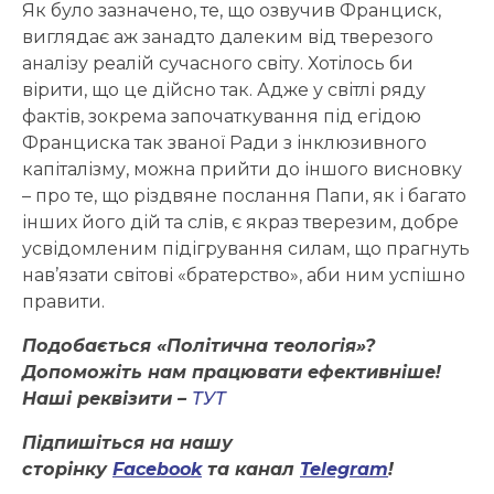
Як було зазначено, те, що озвучив Франциск,
виглядає аж занадто далеким від тверезого
аналізу реалій сучасного світу. Хотілось би
вірити, що це дійсно так. Адже у світлі ряду
фактів, зокрема започаткування під егідою
Франциска так званої Ради з інклюзивного
капіталізму, можна прийти до іншого висновку
– про те, що різдвяне послання Папи, як і багато
інших його дій та слів, є якраз тверезим, добре
усвідомленим підігрування силам, що прагнуть
нав’язати світові «братерство», аби ним успішно
правити.
Подобається «Політична теологія»?
Допоможіть нам працювати ефективніше!
Наші реквізити –
ТУТ
Підпишіться на нашу
сторінку
Facebook
та канал
Telegram
!