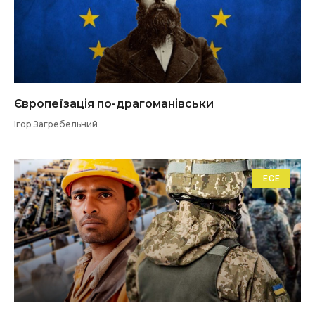
Європеїзація по-драгоманівськи
Ігор Загребельний
ЕСЕ