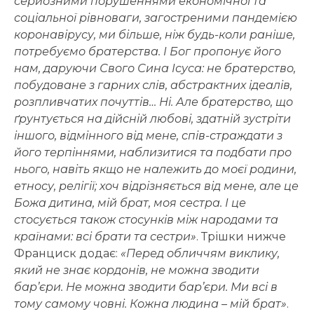
серйозними порушеннями економічної та
соціальної рівноваги, загостреними пандемією
коронавірусу, ми більше, ніж будь-коли раніше,
потребуємо братерства. І Бог пропонує його
нам, даруючи Свого Сина Ісуса: не братерство,
побудоване з гарних слів, абстрактних ідеалів,
розпливчатих почуттів… Ні. Але братерство, що
ґрунтується на дійсній любові, здатній зустріти
іншого, відмінного від мене, спів-страждати з
його терпіннями, наблизитися та подбати про
нього, навіть якщо не належить до моєї родини,
етносу, релігії; хоч відрізняється від мене, але це
Божа дитина, мій брат, моя сестра. І це
стосується також стосунків між народами та
країнами: всі брати та сестри»
. Трішки нижче
Франциск додає:
«Перед обличчям виклику,
який не знає кордонів, не можна зводити
бар’єри. Не можна зводити бар’єри. Ми всі в
тому самому човні. Кожна людина – мій брат»
.