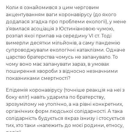
Коли я ознайомився з цим черговим
акцентуванням ваги коронавірусу (до якого
додалася згадка про проблеми екології), у мене
з’явилася асоціація з Юстиніановою чумою,
розпал якої припав на середину VI ст. Тоді
вимерли десятки мільйонів, а саму пандемію
супроводжували екологічні катаклізми. Одначе
царство братерства чомусь не запанувало. То
чому воно має запанувати зараз, в умовах
поширення хвороби з відносно незначними
показниками смертності?
Епідемія коронавірусу (точніше реакція на неї з
боку еліт) навіть ударила по братерству,
зрозумілому не утопічно, а на рівні конкретних,
органічних форм людської солідарності. А така
солідарність будується якраз ізнизу і стосується
тих, хто таки «належить до моєї родини, етносу,