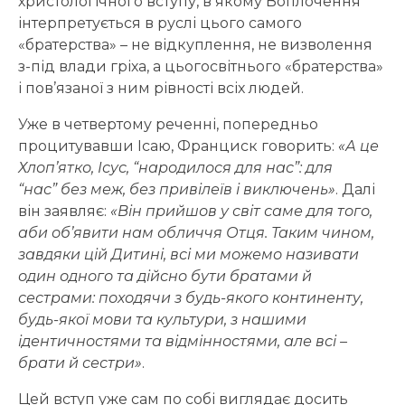
христологічного вступу, в якому Воплочення
інтерпретується в руслі цього самого
«братерства» – не відкуплення, не визволення
з-під влади гріха, а цьогосвітнього «братерства»
і пов’язаної з ним рівності всіх людей.
Уже в четвертому реченні, попередньо
процитувавши Ісаю, Франциск говорить:
«
А це
Хлоп’ятко, Ісус,
“
народилося для нас
”
: для
“
нас
”
без меж, без привілеїв і виключень
»
. Далі
він заявляє:
«
Він прийшов у світ саме для того,
аби об’явити нам обличчя Отця. Таким чином,
завдяки цій Дитині, всі ми можемо називати
один одного та дійсно бути братами й
сестрами: походячи з будь-якого континенту,
будь-якої мови та культури, з нашими
ідентичностями та відмінностями, але всі –
брати й сестри
»
.
Цей вступ уже сам по собі виглядає досить