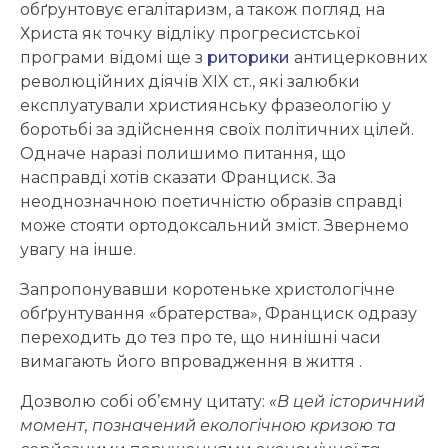
обґрунтовує егалітаризм, а також погляд на
Христа як точку відліку прогресистської
програми відомі ще з
риторики
антицерковних
революційних діячів XIX ст., які залюбки
експлуатували християнську фразеологію у
боротьбі за здійснення своїх політичних цілей.
Одначе наразі полишимо питання, що
насправді хотів сказати Франциск. За
неоднозначною поетичністю образів справді
може стояти ортодоксальний зміст. Звернемо
увагу на інше.
Запропонувавши коротеньке христологічне
обґрунтування «братерства», Франциск одразу
переходить до тез про те, що нинішні часи
вимагають його впровадження в життя .
Дозволю собі об’ємну цитату:
«В цей історичний
момент, позначений екологічною кризою та