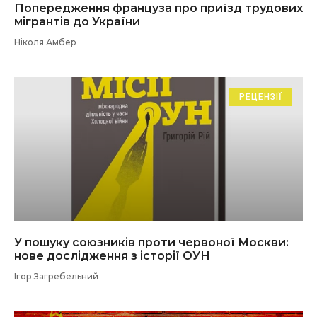
Попередження француза про приїзд трудових
мігрантів до України
Ніколя Амбер
РЕЦЕНЗІЇ
У пошуку союзників проти червоної Москви:
нове дослідження з історії ОУН
Ігор Загребельний