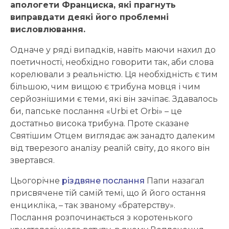
апологети Франциска, які прагнуть
виправдати деякі його проблемні
висловлювання.
Одначе у ряді випадків, навіть маючи нахил до
поетичності, необхідно говорити так, аби слова
корелювали з реальністю. Ця необхідність є тим
більшою, чим вищою є трибуна мовця і чим
серйознішими є теми, які він зачіпає. Здавалось
би, папське послання «Urbi et Orbi» – це
достатньо висока трибуна. Проте сказане
Святішим Отцем виглядає аж занадто далеким
від тверезого аналізу реалій світу, до якого він
звертався.
Цьогорічне
різдвяне послання
Папи назагал
присвячене тій самій темі, що й його остання
енцикліка, – так званому «братерству».
Послання розпочинається з коротенького