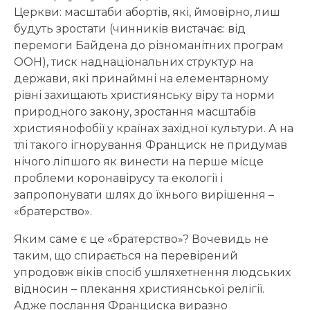
Церкви: масштаби абортів, які, ймовірно, лиш
будуть зростати (чинників вистачає: від
перемоги Байдена до різноманітних програм
ООН), тиск наднаціональних структур на
держави, які принаймні на елементарному
рівні захищають християнську віру та норми
природного закону, зростання масштабів
християнофобії у країнах західної культури. А на
тлі такого ігнорування Франциск не придумав
нічого ліпшого як винести на перше місце
проблеми коронавірусу та екології і
запропонувати шлях до їхнього вирішення –
«братерство».
Яким саме є це «братерство»? Вочевидь не
таким, що спирається на перевірений
упродовж віків спосіб ушляхетнення людських
відносин – плекання християнської релігії.
Адже послання Франциска виразно