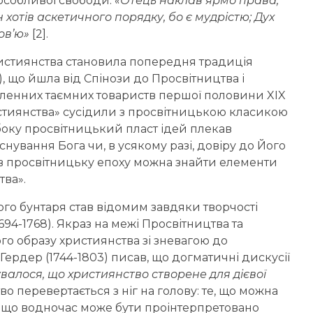
 особливої свободи.
«Отець наклав ярмо права,
 хотів аскетичного порядку, бо є мудрістю; Дух
ов’ю»
[2].
християнства становила попередня традиція
), що йшла від Спінози до Просвітництва і
сленних таємних товариств першої половини XIX
истиянства» сусідили з просвітницькою класикою
 боку просвітницький пласт ідей плекав
снування Бога чи, в усякому разі, довіру до Його
 в просвітницьку епоху можна знайти елементи
тва».
ого бунтаря став відомим завдяки творчості
94-1768). Якраз на межі Просвітництва та
о образу християнства зі зневагою до
н Гердер (1744-1803) писав, що догматичні дискусії
бувалося, що християнство створене для дієвої
о перевертається з ніг на голову: те, що можна
і що водночас може бути проінтерпретовано