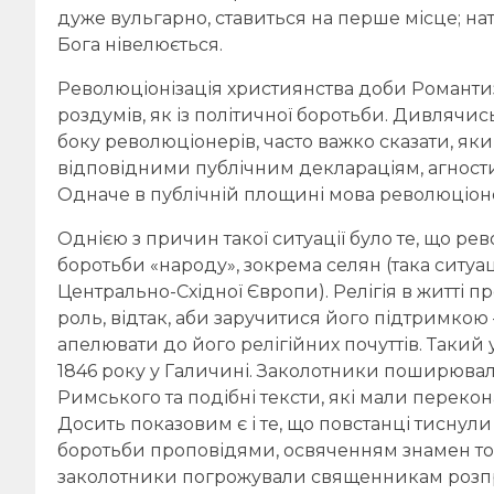
дуже вульгарно, ставиться на перше місце; нат
Бога нівелюється.
Революціонізація християнства доби Романтиз
роздумів, як із політичної боротьби. Дивлячис
боку революціонерів, часто важко сказати, як
відповідними публічним деклараціям, агност
Одначе в публічній площині мова революціоне
Однією з причин такої ситуації було те, що р
боротьби «народу», зокрема селян (така ситу
Центрально-Східної Європи). Релігія в житті
роль, відтак, аби заручитися його підтримко
апелювати до його релігійних почуттів. Такий
1846 року у Галичині. Заколотники поширюв
Римського та подібні тексти, які мали переко
Досить показовим є і те, що повстанці тиснул
боротьби проповідями, освяченням знамен то
заколотники погрожували священникам розпр