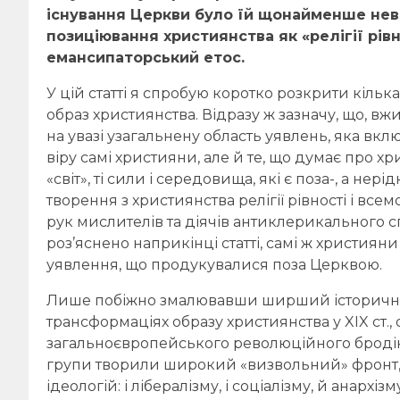
існування Церкви було їй щонайменше нев
позиціювання християнства як «релігії рівн
емансипаторський етос.
У цій статті я спробую коротко розкрити кільк
образ християнства. Відразу ж зазначу, що, вж
на увазі узагальнену область уявлень, яка вкл
віру самі християни, але й те, що думає про х
«світ», ті сили і середовища, які є поза-, а не
творення з християнства релігії рівності і в
рук мислителів та діячів антиклерикального с
роз’яснено наприкінці статті, самі ж християн
уявлення, що продукувалися поза Церквою.
Лише побіжно змалювавши ширший історичний 
трансформаціях образу християнства у XIX ст., 
загальноєвропейського революційного бродіння
групи творили широкий «визвольний» фронт, я
ідеологій: і лібералізму, і соціалізму, й анархіз