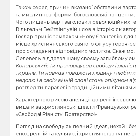
Також серед причин вказаної обставини варто 
та мислиннєві форми: богословські концепти, 
Чого лишень варті заголовки революційних тек
Вільгельм Вейтлінг увійшлов в історію як авто
Госляр приніс землякам «Нову Євангелію для 
місце християнського святого фігуру героя-ре
про складання відповідних молитов. Скажімо, 
Лелевель віддавав шану своєму загиблому е
Конарський! Ти проповідував свободу і рівніст
тиранів. Ти навчав поважати людину і любити 
недолю і в своїй вічній славі стань опікуном 
розгледіти паралелі з традиційними літаніями
Характерною рисою апеляції до релігії револ
видати за християнські ідеали Французької ре
«Свобода! Рівність! Братерство!»
Погляд на свободу як певний ідеал, нехай і бе
епох, релігій та культур, і християнство тут н