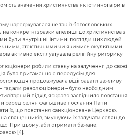
омість значення християнства як істинної віри в
му народжувалася не так із богословських
ь на конкретні зразки апеляції до християнства з
ими були внутрішні, інтимні погляди цих людей:
ичними, атеїстичними чи якимись окультними.
рів активно експлуатувала релігійну риторику.
еволюціонери робили ставку на залучення до своєї
ація була притаманною передусім для
 простолюддя продовжувала відігравати важливу
ю – гадали революціонери – було необхідним
 утилітарний підхід яскраво засвідчило повстання
али серед селян фальшиве послання Папи
нати їх, що повстання санкціоноване Церквою.
и на священників, змушуючи їх залучати селян до
що. При цьому, аби отримати бажане,
авою [4].