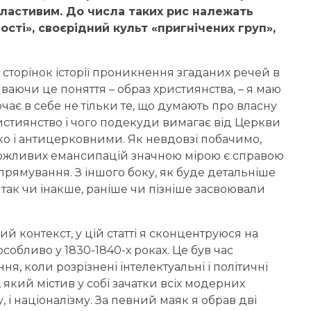
ластивим. До числа таких рис належать
ості», своєрідний культ «пригнічених груп»,
а сторінок історії проникнення згаданих речей в
иваючи це поняття – образ християнства, – я маю
ючає в себе не тільки те, що думають про власну
ристиянство і чого подекуди вимагає від Церкви
рідко і антицерковними. Як невдовзі побачимо,
семожливих емансипацій значною мірою є справою
прямування. З іншого боку, як буде детальніше
и так чи інакше, раніше чи пізніше засвоювали
контекст, у цій статті я сконцентруюся на
особливо у 1830-1840-х роках. Це був час
, коли розрізнені інтелектуальні і політичні
кий містив у собі зачатки всіх модерних
му, і націоналізму. За певний маяк я обрав дві