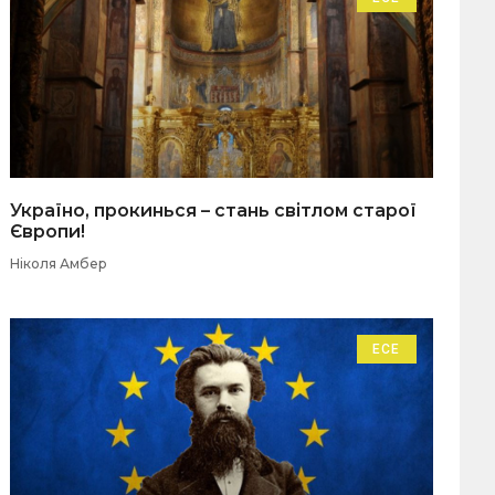
Україно, прокинься – стань світлом старої
Європи!
Ніколя Амбер
ЕСЕ