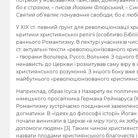
потреби у новозавітніх Таїнствах, домінування
бо є страхом, – писав Йоахим Флорський; – Син
Святий об’являє панування свободи, бо є люб
У XIX ст. певний ґрунт для революціонізації 
критики християнської релігії (особливо Біблії
раннього Романтизму. В лектурі учасників чи
ст. актуальні тексти «революціонізованого хр
– творами Вольтера, Руссо, Вольнея. З одного
ненависть до Церкви і розхитував саму віру в і
християнського розуміння. З іншого боку вже
майбутнього «революціонізованого християнс
Наприклад, образ Ісуса з Назарету як політичн
німецького просвітника Германа Реймаруса (16
Романтизму зустрічаємо поєднання заземленог
догматики. В «Ідеях до філософії історії» Йога
почали виникати в Церкві
«в міру того, як за
допомоги людям»
[3]. Таким чином християнств
назвати плодами християнського благочестя 