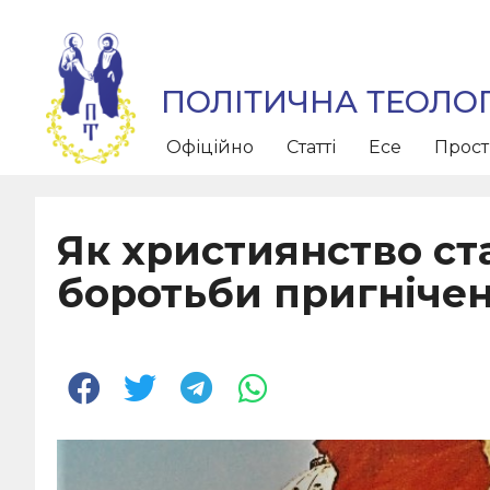
ПОЛІТИЧНА ТЕОЛОГ
Офіційно
Статті
Есе
Прос
Як християнство ст
боротьби пригнічени