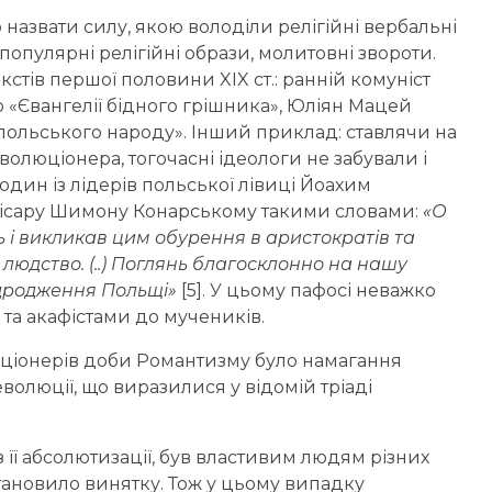
назвати силу, якою володіли релігійні вербальні
популярні релігійні образи, молитовні звороти.
стів першої половини XIX ст.: ранній комуніст
р «Євангелії бідного грішника», Юліян Мацей
польського народу». Інший приклад: ставлячи на
волюціонера, тогочасні ідеологи не забували і
один із лідерів польської лівиці Йоахим
місару Шимону Конарському такими словами:
«О
ь і викликав цим обурення в аристократів та
людство. (..) Поглянь благосклонно на нашу
відродження Польщі»
[5]. У цьому пафосі неважко
 та акафістами до мучеників.
юціонерів доби Романтизму було намагання
волюції, що виразилися у відомій тріаді
з її абсолютизації, був властивим людям різних
е становило винятку. Тож у цьому випадку