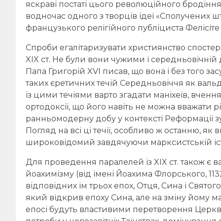
яскраві постаті цього революційного бродіння:
водночас одного з творців ідеї «Сполучених шт
французького релігійного публіциста Фелісіте
Спроби егалітаризувати християнство спосте
XIX ст. Не були вони чужими і середньовічній
Папа Григорій XVI писав, що вона і без того 
таких єретичних течій Середньовіччя як вальден
із цими течіями варто згадати маніхеїв, вченн
ортодоксії, що його навіть не можна вважати 
ранньомодерну добу у контексті Реформації зу
Погляд на всі ці течії, особливо ж останню, як
широковідомий завдячуючи марксистській істор
Для проведення паралелей із XIX ст. також є в
йоахимізму (від імені Йоахима Флорського, 1132-
відповідних їм трьох епох, Отця, Сина і Святог
який відкрив епоху Сина, але на зміну йому ма
епосі будуть властивими перетворення Церкви 