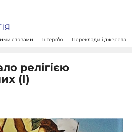
ІЯ
тими словами
Інтерв’ю
Переклади і джерела
ало релігією
х (I)