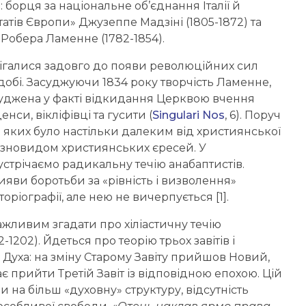
 борця за національне об’єднання Італії й
атів Європи» Джузеппе Мадзіні (1805-1872) та
 Робера Ламенне (1782-1854).
рігалися задовго до появи революційних сил
 добі. Засуджуючи 1834 року творчість Ламенне,
засуджена у факті відкидання Церквою вчення
си, вікліфівці та гусити (
Singulari Nos
, 6). Поруч
я яких було настільки далеким від християнської
різновидом християнських єресей. У
стрічаємо радикальну течію анабаптистів.
 вияви боротьби за «рівність і визволення»
іографії, але нею не вичерпується [1].
ажливим згадати про хіліастичну течію
1202). Йдеться про теорію трьох завітів і
о Духа: на зміну Старому Завіту прийшов Новий,
є прийти Третій Завіт із відповідною епохою. Цій
на більш «духовну» структуру, відсутність