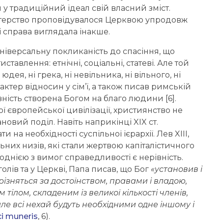
 традиційний ідеал свій власний зміст.
ратерство проповідувалося Церквою упродовж
сті справа виглядала інакше.
універсальну покликаність до спасіння, що
тавлення: етнічні, соціальні, статеві. Але той
ея, ні грека, ні невільника, ні вільного, ні
рактер відносин у сім’ї, а також писав римській
ність створена Богом на благо людини [6].
 європейської цивілізації, християнство не
новий поділ. Навіть наприкінці XIX ст.
а необхідності суспільної ієрархії. Лев XIII,
их низів, які стали жертвою капіталістичного
однією з вимог справедливості є нерівність.
олів та у Церкві, Папа писав, що Бог
«установив і
 різняться за достоїнством, правами і владою,
тілом, складеним із великої кількості членів,
але всі нехай будуть необхідними одне іншому і
i muneris
, 6).