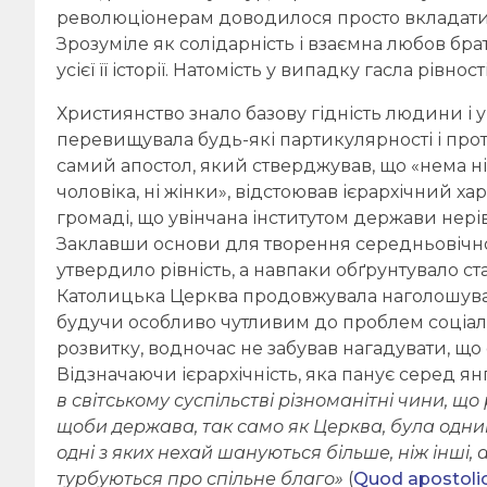
революціонерам доводилося просто вкладати у
Зрозуміле як солідарність і взаємна любов б
усієї її історії. Натомість у випадку гасла рівно
Християнство знало базову гідність людини і 
перевищувала будь-які партикулярності і протис
самий апостол, який стверджував, що «нема ні юд
чоловіка, ні жінки», відстоював ієрархічний ха
громаді, що увінчана інститутом держави нерів
Заклавши основи для творення середньовічної
утвердило рівність, а навпаки обґрунтувало ста
Католицька Церква продовжувала наголошувати н
будучи особливо чутливим до проблем соціальн
розвитку, водночас не забував нагадувати, що 
Відзначаючи ієрархічність, яка панує серед янг
в світському суспільстві різноманітні чини, що
щоби держава, так само як Церква, була одним 
одні з яких нехай шануються більше, ніж інші, 
турбуються про спільне благо»
(
Quod apostolic