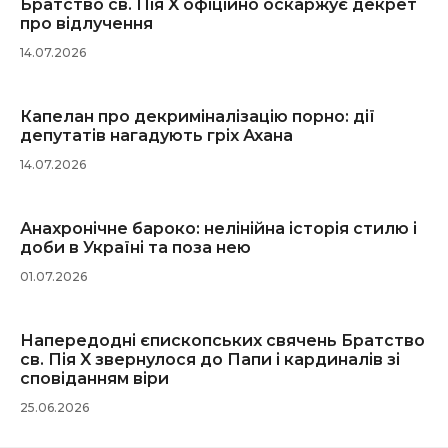
Братство св. Пія X офіційно оскаржує декрет
про відлучення
14.07.2026
Капелан про декриміналізацію порно: дії
депутатів нагадують гріх Ахана
14.07.2026
Анахронічне бароко: нелінійна історія стилю і
доби в Україні та поза нею
01.07.2026
Напередодні єпископських свячень Братство
св. Пія X звернулося до Папи і кардиналів зі
сповіданням віри
25.06.2026