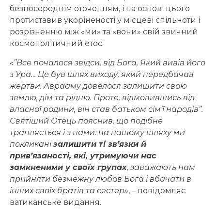
безпосереднім оточенням, і на основі цього
протиставив укоріненості у місцеві спільноти і
розрізненню між «ми» та «вони» свій звичний
космополітичний етос.
«”Все почалося звідси, від Бога, Який вивів його
з Ура… Це був
шлях виходу
, який передбачав
жертви. Аврааму довелося залишити свою
землю, дім та рідню. Проте, відмовившись від
власної родини, він став батьком сім’ї народів”.
Святіший Отець пояснив, що подібне
трапляється і з нами: на нашому шляху ми
покликані
залишити ті зв’язки й
прив’язаності, які, утримуючи нас
замкненими у своїх групах
, заважають нам
прийняти безмежну любов Бога і вбачати в
інших своїх братів та сестер»
, – повідомляє
ватиканське видання.