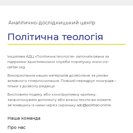
Аналітично-дослідницький центр
Політична теологія
Ініціатива АДЦ «Політична теологія» започаткована за
підтримки Християнської служби порятунку www.crs-
center.org.
Використання наших матеріалів дозволене за умови
активного гіперпосилання. Повний передрук лонгрідів –
тільки з дозволу редакції.
Висловити подяку або конструктивну критику,
запропонувати допомогу або власні тексти ви можете,
зв’язавшись із нами через скриньку
adc@politteo.online
.
Наша команда
Про нас