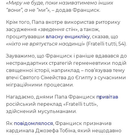
«Миру не буде, поки називатимемо інших
“вони”, а не “ми”»,
– додав Франциск.
Крім того, Папа вкотре використав риторику
засудження
«зведення стін»
, а також,
процитувавши
власну енцикліку
, сказав, що
«ніхто не врятується наодинці»
(Fratelli tutti, 54).
Зауважимо, що Франциск і раніше вдавався до
нестрандартних стратегій герменевтики подій
священної історії, наприклад – пов’язував тему
втечі Святого Сімейства до Єгипту з сучасними
міграційними процесами.
Нагадаємо, днями Папа Франциск
привітав
російський переклад «Fratelli tutti»,
здійснений мусульманами.
Як
повідомлялося
, Франциск призначив
кардинала Джозефа Тобіна, який нещодавно