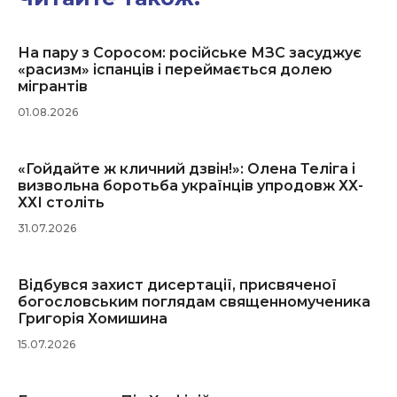
На пару з Соросом: російське МЗС засуджує
«расизм» іспанців і переймається долею
мігрантів
01.08.2026
«Гойдайте ж кличний дзвін!»: Олена Теліга і
визвольна боротьба українців упродовж ХХ-
ХХІ століть
31.07.2026
Відбувся захист дисертації, присвяченої
богословським поглядам священномученика
Григорія Хомишина
15.07.2026