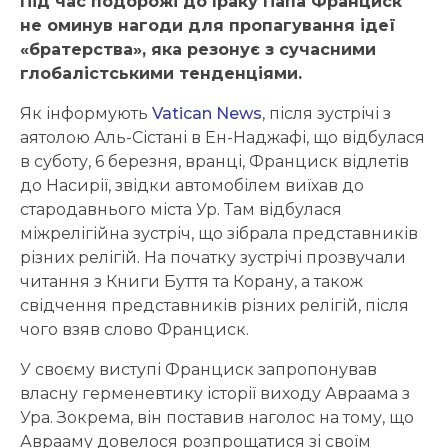
Під час подорожі до Іраку Папа Франциск
не оминув нагоди для пропагування ідеї
«братерства», яка резонує з сучасними
глобалістськими тенденціями.
Як інформують
Vatican News
, після зустрічі з
аятолою Аль-Сістані в Ен-Наджафі, що відбулася
в суботу, 6 березня, вранці, Франциск відлетів
до Насирії, звідки автомобілем виїхав до
стародавнього міста Ур. Там відбулася
міжрелігійна зустріч, що зібрала представників
різних релігій. На початку зустрічі прозвучали
читання з Книги Буття та Корану, а також
свідчення представників різних релігій, після
чого взяв слово Франциск.
У своєму виступі Франциск запропонував
власну герменевтику історії виходу Авраама з
Ура. Зокрема, він поставив наголос на тому, що
Аврааму довелося розпрощатися зі своїм