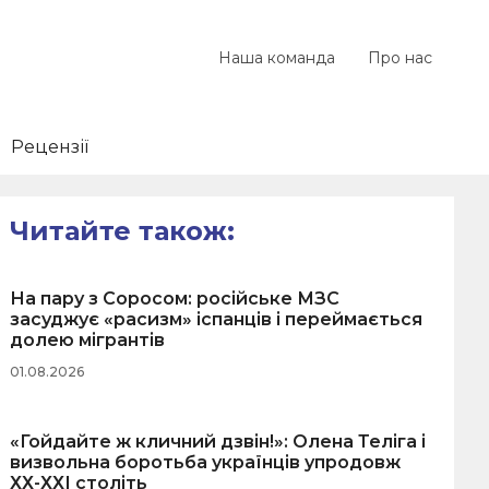
Наша команда
Про нас
Рецензії
Читайте також:
На пару з Соросом: російське МЗС
засуджує «расизм» іспанців і переймається
долею мігрантів
01.08.2026
«Гойдайте ж кличний дзвін!»: Олена Теліга і
визвольна боротьба українців упродовж
ХХ-ХХІ століть