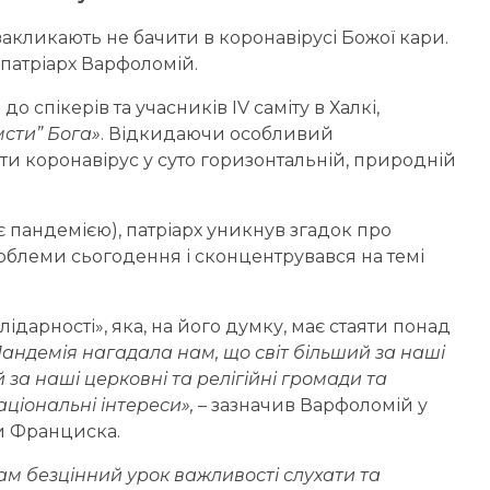
закликають не бачити в коронавірусі Божої кари.
патріарх Варфоломій.
до спікерів та учасників IV саміту в Халкі,
мсти” Бога»
. Відкидаючи особливий
ти коронавірус у суто горизонтальній, природній
є пандемією), патріарх уникнув згадок про
роблеми сьогодення і сконцентрувався на темі
ідарності», яка, на його думку, має стаяти понад
андемія нагадала нам, що світ більший за наші
й за наші церковні та релігійні громади та
ціональні інтереси»,
– зазначив Варфоломій у
 Франциска.
нам безцінний урок важливості слухати та