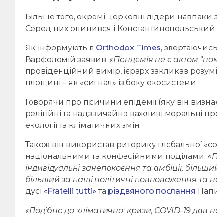
Більше того, окремі церковні лідери навпаки 
Серед них опинився і Константинопольський 
Як інформують в
Orthodox Times
, звертаючись 
Варфоломій заявив:
«Пандемія не є актом “по
провіденційний вимір, ієрарх закликав розумі
площині – як «сигнал» із боку екосистеми.
Говорячи про причини епідемії (яку він визна
релігійні та надзвичайно важливі моральні п
екології та кліматичних змін.
Також він використав риторику глобальної «сол
національними та конфесійними поділами.
«П
індивідуальні занепокоєння та амбіції, більши
більший за наші політичні повноваження та на
дусі
«Fratelli tutti»
та
різдвяного послання
Папи
«Подібно до кліматичної кризи, COVID-19 дав 