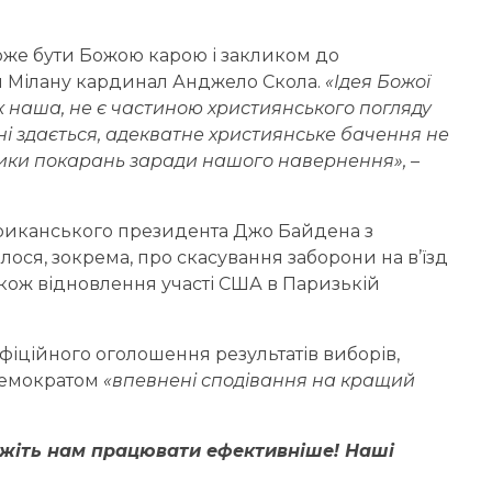
оже бути Божою карою і закликом до
 Мілану кардинал Анджело Скола.
«Ідея Божої
як наша, не є частиною християнського погляду
ені здається, адекватне християнське бачення не
тики покарань заради нашого навернення»,
–
иканського президента Джо Байдена з
лося, зокрема, про скасування заборони на в’їзд
акож відновлення участі США в Паризькій
фіційного оголошення результатів виборів,
-демократом
«впевнені сподівання на кращий
ожіть нам працювати ефективніше! Наші