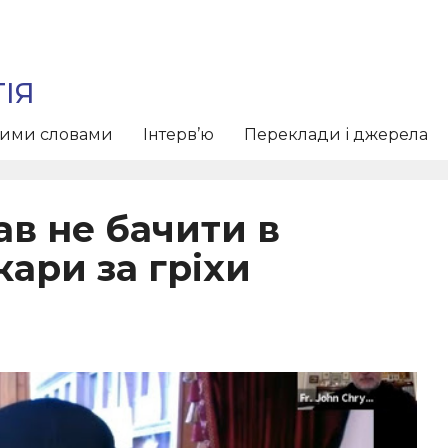
ІЯ
тими словами
Інтерв’ю
Переклади і джерела
в не бачити в
кари за гріхи