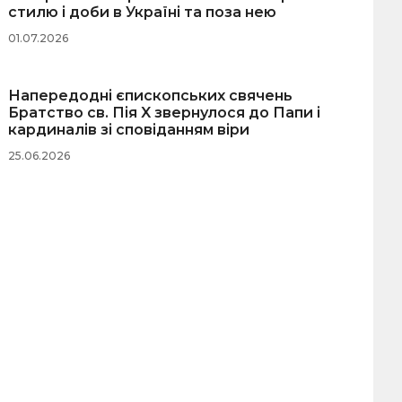
стилю і доби в Україні та поза нею
01.07.2026
Напередодні єпископських свячень
Братство св. Пія X звернулося до Папи і
кардиналів зі сповіданням віри
25.06.2026