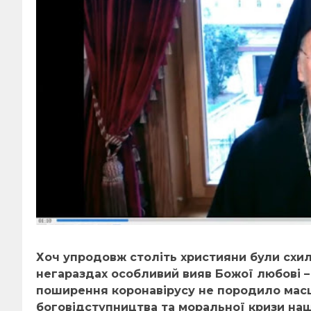
Хоч упродовж століть християни були схил
негараздах особливий вияв Божої любові –
поширення коронавірусу не породило масш
боговідступництва та моральної кризи наш