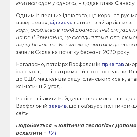
вчитися один у одного»,
– додав глава Фанару.
Одним із перших ідею того, що коронавірус м
навернення,
відкинув
латинський архієпископ
кари, особливо в такій драматичній ситуації 
на речі. Звичайно, це складна тема, але, як м
передбачає, що Бог може вдаватися до прак
заявив Скола на початку березня 2020 року.
Нагадаємо, патріарх Варфоломій
привітав
амер
інавгурацією і підтримав його перші укази. Йш
до США мешканців ряду ісламських країн, а т
кліматичній угоді.
Раніше, вітаючи Байдена з перемогою ще до о
Варфоломій
заявив
, що пов’язує з політиком
світ»
.
Подобається «Політична теологія»? Допом
реквізити –
ТУТ