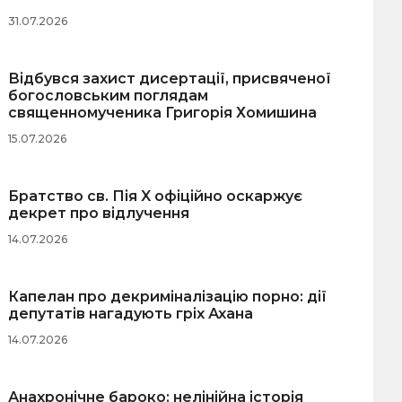
31.07.2026
Відбувся захист дисертації, присвяченої
богословським поглядам
священномученика Григорія Хомишина
15.07.2026
Братство св. Пія X офіційно оскаржує
декрет про відлучення
14.07.2026
Капелан про декриміналізацію порно: дії
депутатів нагадують гріх Ахана
14.07.2026
Анахронічне бароко: нелінійна історія