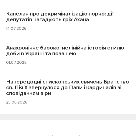
Капелан про декриміналізацію порно: дії
депутатів нагадують гріх Ахана
14.07.2026
Анахронічне бароко: нелінійна історія стилю і
доби в Україні та поза нею
01.07.2026
Напередодні єпископських свячень Братство
св. Пія X звернулося до Папи і кардиналів зі
сповіданням віри
25.06.2026