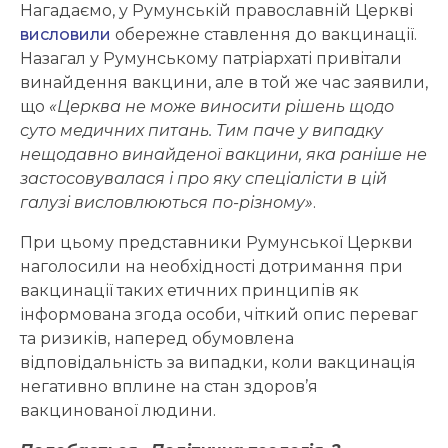
Нагадаємо, у Румунській православній Церкві
висловили
обережне ставлення до вакцинації.
Назагал у Румунському патріархаті привітали
винайдення вакцини, але в той же час заявили,
що
«Церква не може виносити рішень щодо
суто медичних питань. Тим паче у випадку
нещодавно винайденої вакцини, яка раніше не
застосовувалася і про яку спеціалісти в цій
галузі висловлюються по-різному»
.
При цьому представники Румунської Церкви
наголосили на необхідності дотримання при
вакцинації таких етичних принципів як
інформована згода особи, чіткий опис переваг
та ризиків, наперед обумовлена
відповідальність за випадки, коли вакцинація
негативно вплине на стан здоров’я
вакцинованої людини.