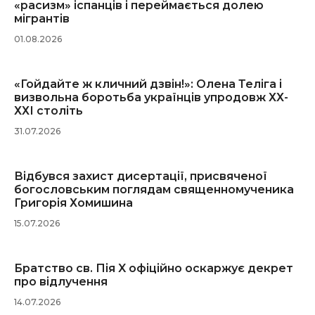
«расизм» іспанців і переймається долею
мігрантів
01.08.2026
«Гойдайте ж кличний дзвін!»: Олена Теліга і
визвольна боротьба українців упродовж ХХ-
ХХІ століть
31.07.2026
Відбувся захист дисертації, присвяченої
богословським поглядам священномученика
Григорія Хомишина
15.07.2026
Братство св. Пія X офіційно оскаржує декрет
про відлучення
14.07.2026