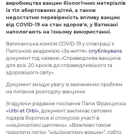
виробництва вакцин біологічних матеріалів
із тіл абортованих дітей, а також
недостатню перевіреність впливу вакцин
від COVID-19 на стан здоров’я, у Ватикані
наполягають на їхньому використанні.
Ватиканська комісія COVID-19 у співпраці з
Папською академією «За життя»
опублікувала
документ під назвою «Справедлива вакцина
для всіх. 20 кроків до справедливішого та
здоровішого світу».
Документ зміщує увагу із зазначених проблем
на питання розподілу вакцини.
Згадуючи різдвяне послання Папи Франциска
«Urbi et Orbi»
, документ закликає світових
лідерів боротися зі спокусою участі в
«націоналізмі щеплень»
.
«Важливо також
подолати логіку “націоналізму вакцин”, тобто,