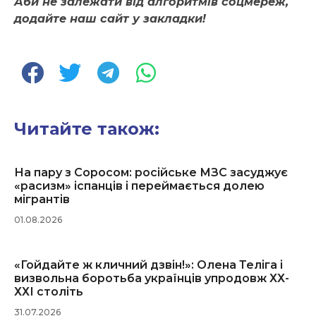
Аби не залежати від алгоритмів соцмереж,
додайте наш сайт у закладки!
Читайте також:
На пару з Соросом: російське МЗС засуджує
«расизм» іспанців і переймається долею
мігрантів
01.08.2026
«Гойдайте ж кличний дзвін!»: Олена Теліга і
визвольна боротьба українців упродовж ХХ-
ХХІ століть
31.07.2026