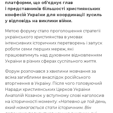
платформи, що об’єднує глав
і представників більшості християнських
конфесій України для координації зусиль
у відповідь на виклики війни.
Метою форуму стало проголошення стратегії
українського християнства в умовах
інтенсивних історичних перетворень і запуск
роботи семи перших мереж, які
працюватимуть над духовним відновленням
України в різних сферах суспільного життя.
Форум розпочався з хвилини мовчання за
всіма загиблими внаслідок російського
вторгнення в Україну. Після чого головуючий
Наради християнських Церков України
Анатолій Козачок у вступному слові наголосив
на історичності моменту:
«Напевно це той день,
який намагається стати історичним. Він