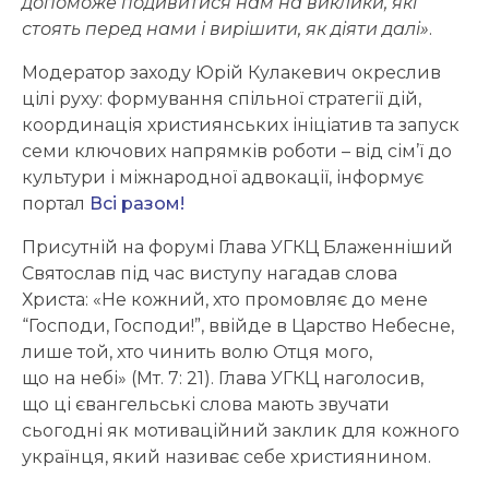
допоможе подивитися нам на виклики, які
стоять перед нами і вирішити, як діяти далі»
.
Модератор заходу Юрій Кулакевич окреслив
цілі руху: формування спільної стратегії дій,
координація християнських ініціатив та запуск
семи ключових напрямків роботи – від сім’ї до
культури і міжнародної адвокації, інформує
портал
Всі разом!
Присутній на форумі Глава УГКЦ Блаженніший
Святослав під час виступу нагадав слова
Христа: «Не кожний, хто промовляє до мене
“Господи, Господи!”, ввійде в Царство Небесне,
лише той, хто чинить волю Отця мого,
що на небі» (Мт. 7: 21). Глава УГКЦ наголосив,
що ці євангельські слова мають звучати
сьогодні як мотиваційний заклик для кожного
українця, який називає себе християнином.