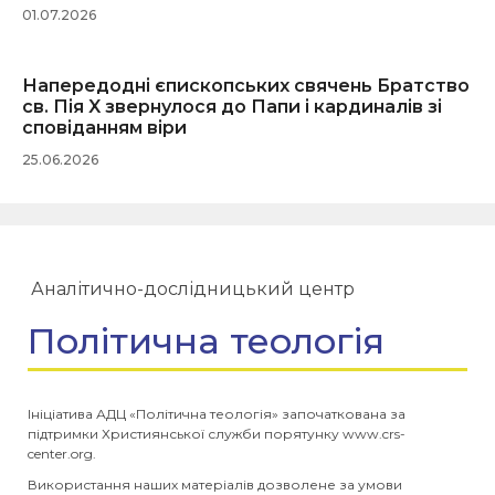
01.07.2026
Напередодні єпископських свячень Братство
св. Пія X звернулося до Папи і кардиналів зі
сповіданням віри
25.06.2026
Аналітично-дослідницький центр
Політична теологія
Ініціатива АДЦ «Політична теологія» започаткована за
підтримки Християнської служби порятунку www.crs-
center.org.
Використання наших матеріалів дозволене за умови