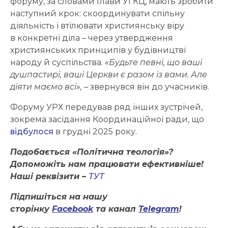
форуму, за словами Глави УГКЦ, мають зробити
наступний крок: скоординувати спільну
діяльність і втілювати християнську віру
в конкретні діла – через утвердження
християнських принципів у будівництві
народу й суспільства.
«Будьте певні, що ваші
душпастирі, ваші Церкви є разом із вами. Але
діяти маємо всі», –
звернувся він до учасників.
Форуму УРХ передував ряд інших зустрічей,
зокрема засідання Координаційної ради, що
відбулося
в грудні 2025 року.
Подобається «Політична теологія»?
Допоможіть нам працювати ефективніше!
Наші реквізити –
ТУТ
Підпишіться на нашу
сторінку
Facebook
та канал
Telegram
!