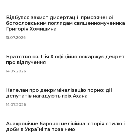
Відбувся захист дисертації, присвяченої
богословським поглядам священномученика
Григорія Хомишина
15.07.2026
Братство св. Пія X офіційно оскаржує декрет
про відлучення
14.07.2026
Капелан про декриміналізацію порно: дії
депутатів нагадують гріх Ахана
14.07.2026
Анахронічне бароко: нелінійна історія стилю і
доби в Україні та поза нею