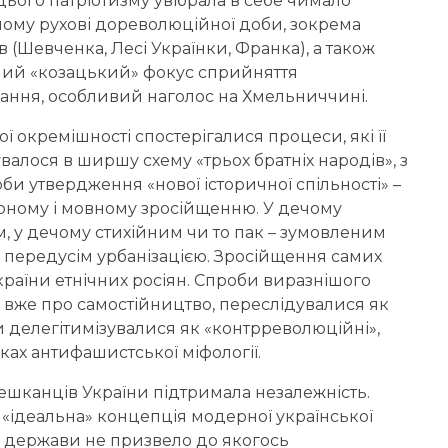
ього патріотизму увібрала в себе чимало
ному рухові дореволюційної доби, зокрема
 (Шевченка, Лесі Українки, Франка), а також
льний «козацький» фокус сприйняття
вання, особливий наголос на Хмельниччині.
 окремішності спостерігалися процеси, які її
валося в ширшу схему «трьох братніх народів», з
би утвердження «нової історичної спільності» –
урному і мовному зросійщенню. У дечому
 у дечому стихійним чи то пак – зумовленим
передусім урбанізацією. Зросійщення самих
раїни етнічних росіян. Спроби виразнішого
и вже про самостійництво, переслідувалися як
и делегітимізувалися як «контрреволюційні»,
мках антифашистської міфології.
мешканців України підтримала незалежність.
 «ідеальна» концепція модерної української
ої держави не призвело до якогось