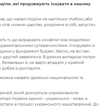
поділи, які продовжують існувати в нашому
ає, що наявні поділи не настільки глибокі, аби
ів «кожне царство, розділене в собі, запустіє».
ають ті, що виражають конфлікт між моделями
ундаментальними суперечностями. Ігнорувати їх
ини у фундаменті будівлі. Звісно, не всі такі
ік-другий завалиться. В деяких випадках попри
 Виявивши їх, не варто впадати у крайній
 добре їх дослідити.
х можна назвати ідеально-національною та
речей, який диктується нормативністю
торії України єдиної – української – мови, а
 постали в процесі українського націєтворення. До