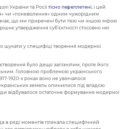
олі України та Росії
тісно переплетені
, і цей
ння» чи «поневолення» одним чужорідним
ачає, що ми приречені бути тією чи іншою мірою
ерішнє утвердження суб’єктності стосовно неї
то шукати у специфіці творення модерної
єтворення було дещо запізнілим, проте його
альним. Головною проблемою українського
917-1920-х роках воно не увінчалося
 українських земель опинилися під владою
лади відбувалося остаточне формування модерної
да в ряді моментів плекала специфічний