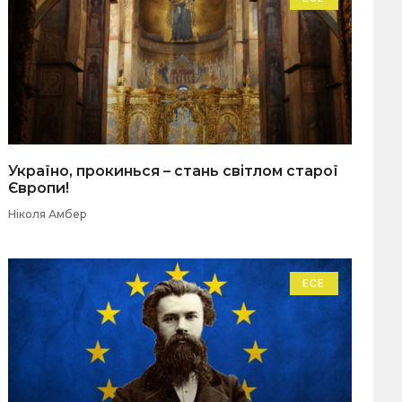
Україно, прокинься – стань світлом старої
Європи!
Ніколя Амбер
ЕСЕ