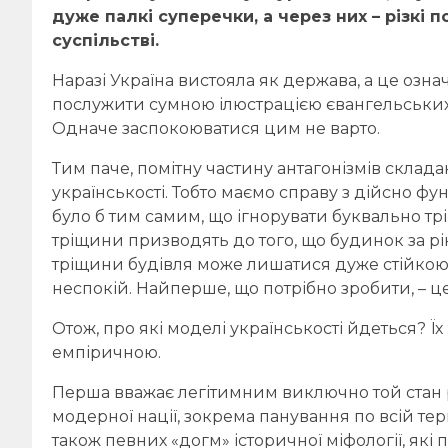
дуже палкі суперечки, а через них – різкі 
суспільстві.
Наразі Україна вистояла як держава, а це означ
послужити сумною ілюстрацією євангельських сл
Одначе заспокоюватися цим не варто.
Тим паче, помітну частину антагонізмів склад
українськості. Тобто маємо справу з дійсно ф
було б тим самим, що ігнорувати буквально тріщ
тріщини призводять до того, що будинок за р
тріщини будівля може лишатися дуже стійкою.
неспокій. Найперше, що потрібно зробити, – це
Отож, про які моделі українськості йдеться? Ї
емпіричною.
Перша вважає легітимним виключно той стан 
модерної нації, зокрема панування по всій тери
також певних «догм» історичної міфології, які