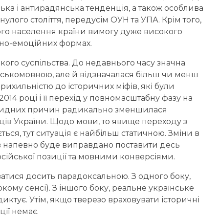
ська і антирадянська тенденція, а також особлива
лого століття, передусім ОУН та УПА. Крім того,
ого населення країни вимогу дуже високого
осно-емоційних формах.
кого суспільства. До недавнього часу значна
ійськомовною, але й відзначалася більш чи менш
ихильністю до історичних міфів, які були
014 році і її перехід у повномасштабну фазу на
очевидних причин радикально зменшилася
ів України. Щодо мови, то явище переходу з
ється, тут ситуація є найбільш статичною. Зміни в
ів напевно буде виправдано поставити десь
ійської позиції та мовними конверсіями.
тися досить парадоксальною. З одного боку,
кому сенсі). З іншого боку, реальне українське
диктує. Утім, якщо тверезо враховувати історичні
ції немає.