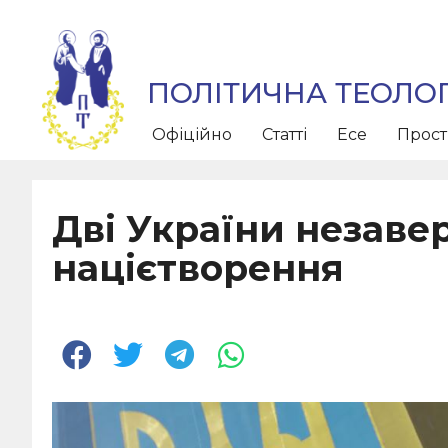
ПОЛІТИЧНА ТЕОЛОГ
Офіційно
Статті
Есе
Прос
Дві України незаве
націєтворення