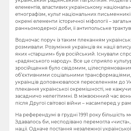
український радянський патріотизм. Модель ц
елементів, властивих українському національ
етнографізм, культ національних письменників
окремі елементи історичної міфології – зага
ранньомодерної доби, її антипольське тракту
Водночас поруч із таким плеканням української
розмивали. Розуміння українців як нації впису
яких «старшим» був російський. Існували спро
«радянського народу». Все це сприяло культ
зросійщення було свідомим, цілеспрямованим,
об’єктивними соціальними трансформаціями, 
українців доповнювалося переселенням до Ук
плекання української окремішності, не кажуч
засадничо нелегітимні. В міжвоєнний час вон
після Другої світової війни – насамперед у ра
На референдумі в грудні 1991 року більшість 
Здавалось би, несподівано перемогла «чиста»,
нації. Одначе постання незалежної українськ