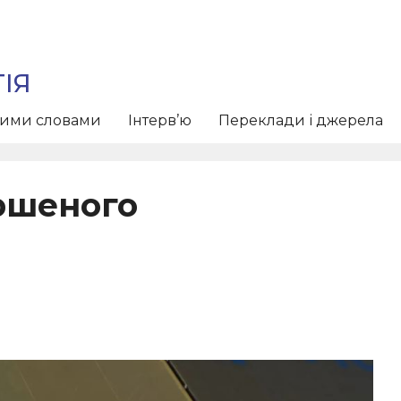
ІЯ
тими словами
Інтерв’ю
Переклади і джерела
ршеного