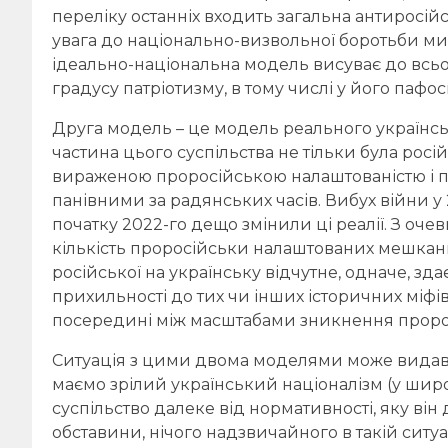
переліку останніх входить загальна антиросій
увага до національно-визвольної боротьби мину
ідеально-національна модель висуває до всь
градусу патріотизму, в тому числі у його паф
Друга модель – це модель реального українсь
частина цього суспільства не тільки була рос
вираженою проросійською налаштованістю і пр
панівними за радянських часів. Вибух війни у 2
початку 2022-го дещо змінили ці реалії. З 
кількість проросійськи налаштованих мешканц
російської на українську відчутне, одначе, зда
прихильності до тих чи інших історичних міф
посередині між масштабами зникнення пророс
Ситуація з цими двома моделями може видава
маємо зрілий український націоналізм (у широ
суспільство далеке від нормативності, яку він 
обставини, нічого надзвичайного в такій ситуа