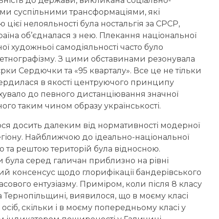
ьність до держави, викликана соціально-
ми суспільними трансформаціями, які
цієї нелояльності була ностальгія за СРСР,
країна об’єдналася з нею. Плекання національної
аної художньої самодіяльності часто було
етнографізму. З цими обставинами резонувала
рки Сердючки та «95 кварталу». Все це не тільки
твердилася в якості центруючого принципу
вхувало до певного дистанціювання значної
ого таким чином образу українськості.
ося досить далеким від нормативності модерної
 регіону. Найближчою до ідеально-національної
ю та рештою територій була відносною.
ри була серед галичан приблизно на рівні
ний консенсус щодо глорифікації бандерівського
асового ентузіазму. Приміром, коли після 8 класу
а Тернопільщині, виявилося, що в моєму класі
осіб, скільки і в моєму попередньому класі у