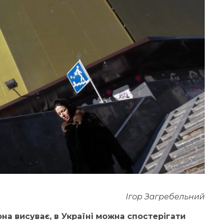
Ігор Загребельний
она висуває, в Україні можна спостерігати