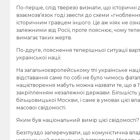
По-перше, слід тверезо визнати, що історичні д
взаємозв’язок годі звести до схеми «гнобле
історичним гравцем іншого. Це аж ніяк не озн
залежними від Росії, проте пояснює, чому теп
вимагає таких жертв.
По-друге, пояснення теперішньої ситуації вар
української нації.
На загальноєвропейському тлі українське наці
відставання саме по собі не було чимось фат
націєтворення мабуть можна назвати те, що в 1
закріпленням незалежної держави. Більшість
більшовицької Москви, і саме в умовах цієї в
масової свідомості.
Яким був національний вимір цієї свідомості?
Безглуздо заперечувати, що комуністична вла