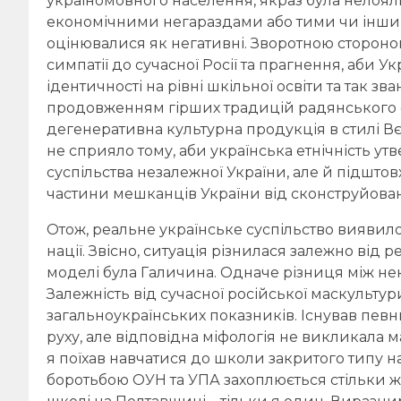
україномовного населення, якраз була нелоял
економічними негараздами або тими чи інши
оцінювалися як негативні. Зворотною стороною 
симпатії до сучасної Росії та прагнення, аби У
ідентичності на рівні шкільної освіти та так зв
продовженням гірших традицій радянського 
дегенеративна культурна продукція в стилі Вє
не сприяло тому, аби українська етнічність у
суспільства незалежної України, але й підшто
частини мешканців України від сконструйован
Отож, реальне українське суспільство виявил
нації. Звісно, ситуація різнилася залежно від
моделі була Галичина. Одначе різниця між не
Залежність від сучасної російської маскульту
загальноукраїнських показників. Існував пев
руху, але відповідна міфологія не викликала м
я поїхав навчатися до школи закритого типу н
боротьбою ОУН та УПА захоплюється стільки ж 