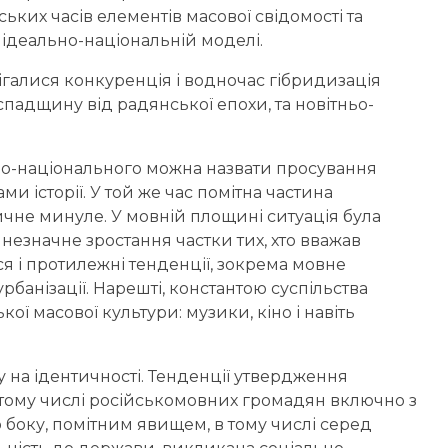
ьких часів елементів масової свідомості та
 ідеально-національній моделі.
ігалися конкуренція і водночас гібридизація
спадщину від радянської епохи, та новітньо-
о-національного можна назвати просування
ми історії. У той же час помітна частина
ичне минуле. У мовній площині ситуація була
незначне зростання частки тих, хто вважав
я і протилежні тенденції, зокрема мовне
анізації. Нарешті, константою суспільства
ої масової культури: музики, кіно і навіть
у на ідентичності. Тенденції утвердження
у тому числі російськомовних громадян включно з
 боку, помітним явищем, в тому числі серед