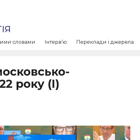
ІЯ
тими словами
Інтерв’ю
Переклади і джерела
московсько-
22 року (I)