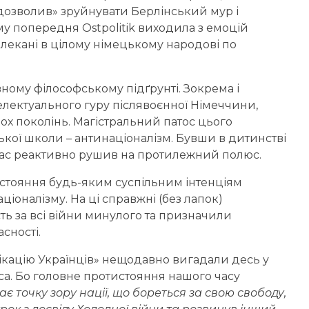
дозволив» зруйнувати Берлінський мур і
му попередня Ostpolitik виходила з емоцій
плекані в цілому німецькому народові по
вному філософському підґрунті. Зокрема і
телектуального гуру післявоєнної Німеччини,
ох поколінь. Магістральний патос цього
кої школи – антинаціоналізм. Бувши в дитинстві
рмас реактивно рушив на протилежний полюс.
истояння будь-яким суспільним інтенціям
аціоналізму. На ці справжні (без лапок)
ть за всі війни минулого та призначили
асності.
фікацію Українців» нещодавно вигадали десь у
аса. Бо головне протистояння нашого часу
ає точку зору нації, що бореться за свою свободу,