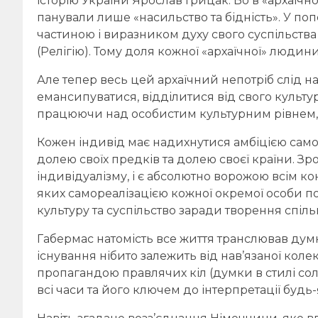
історію України Ярослав Грицак. Бо в «архаїч
панували лише «насильство та бідність». У по
частиною і виразником духу свого суспільства 
(Релігію). Тому доля кожної «архаїчної» людини 
Але тепер весь цей архаїчний непотріб слід н
емансипуватися, відділитися від свого культур
працюючи над особистим культурним рівнем, 
Кожен індивід має надихнутися амбіцією само
долею своїх предків та долею своєї країни. Зр
індивідуалізму, і є абсолютно ворожою всім к
яких самореалізацією кожної окремої особи по
культуру та суспільство заради творення спільн
Габермас натомість все життя транслював думк
існування нібито залежить від нав’язаної кол
пропагандою правлячих кіл (думки в стилі сол
всі часи та його ключем до інтерпретації будь