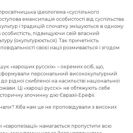
 просвітницька ідеологема «суспільного
оступова емансипація особистості від суспільства
 культур і традицій спочатку змішуються в одному
на особистість, підвищуючи свій власний
туру (окультурюється). Так причетність
дповідальності своєї нації розмивається і згодом
к «хароших русскіх» – окремих осіб, що,
, сформували персональний висококультурний
 до рідної схибленої на насильстві національної
ержави. Ці «хароші русскі» не обтяжують себе
історичну злочинну дію Євразії-Ерефії.
вчали? Хіба нам це не проповідували з високих
і «європеїзації» намагається пропустити всю