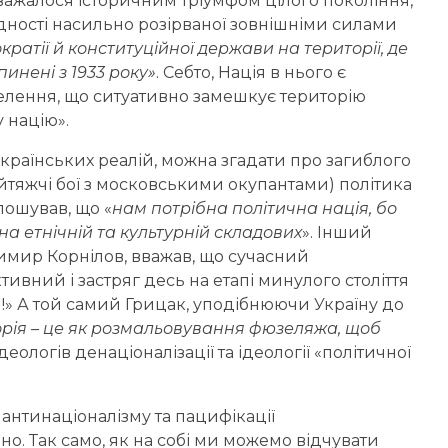
важалося історичним тріумфом цілого покоління,
єдності насильно розірваної зовнішніми силами
ратії й конституційної держави на території, де
инені з 1933 року»
. Себто, Нація в нього є
лення, що ситуативно замешкує територію
у націю».
країнських реалій, можна згадати про загиблого
найтяжчі бої з московськими окупантами) політика
лошував, що «
нам потрібна політична нація, бо
на етнічній та культурній складових
». Інший
одимир Корнілов, вважав, що сучасний
ивний і застряг десь на етапі минулого століття
!» А той самий Грицак, уподібнюючи Україну до
орія – це як розмальовування фюзеляжа, щоб
еологів денаціоналізації та ідеології «політичної
 антинаціоналізму та пацифікації
но. Так само, як на собі ми можемо відчувати