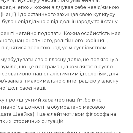
ному» минулому у нас за його уявленнями
передні епохи кожен відчував себе невід’ємною
(Нації) і до останнього захищав свою культуру
була невіддільною від долі її народу та її стану.
арешті негайно подолати. Кожна особистість має
ного, національного, релігійного коріння і,
піднятися зрештою над усім суспільством.
му збудувати свою власну долю, не пов’язану з
озуміло, що це програма цілком лягає в русло
онсервативно-націоналістичним ідеологіям, для
в’язана з її максимальною інтеграцією у власну
ої долі своєї нації.
у про «штучний характер націй», бо їхнє
ективної свідомості та обумовлено масовою
дата Швейка). І це є лейтмотивом філософа на
-яких історичних ситуацій.