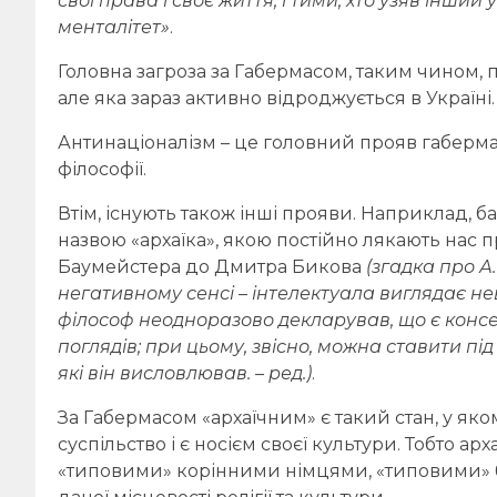
свої права і своє життя, і тими, хто узяв інший
менталітет»
.
Головна загроза за Габермасом, таким чином, п
але яка зараз активно відроджується в Україні
Антинаціоналізм – це головний прояв габерма
філософії.
Втім, існують також інші прояви. Наприклад, ба
назвою «архаїка», якою постійно лякають нас п
Баумейстера до Дмитра Бикова
(згадка про А
негативному сенсі – інтелектуала виглядає 
філософ неодноразово декларував, що є консе
поглядів; при цьому, звісно, можна ставити під 
які він висловлював. – ред.)
.
За Габермасом «архаїчним» є такий стан, у яко
суспільство і є носієм своєї культури. Тобто а
«типовими» корінними німцями, «типовими» 