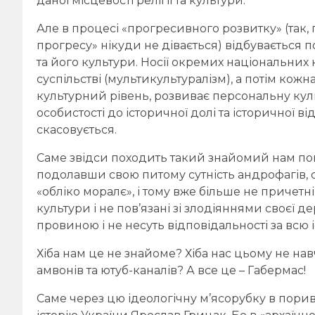
даної місцевості релігії та культури.
Але в процесі «прогресивного розвитку» (так,
прогресу» нікуди не дівається) відбувається п
та його культури. Носії окремих національних
суспільстві (мультикультуралізм), а потім кож
культурний рівень, розвиває персональну куль
особистості до історичної долі та історичної ві
скасовується.
Саме звідси походить такий знайомий нам пошу
подолавши свою питому сутність андрофагів
«обліко моралє», і тому вже більше не причетні
культури і не пов’язані зі злодіяннями своєї д
провиною і не несуть відповідальності за всю 
Хіба нам це не знайоме? Хіба нас цьому не на
амвонів та ютуб-каналів? А все це – Габермас!
Саме через цю ідеологічну м’ясорубку в порив