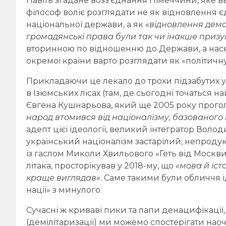
Навіть згадане возз’єднання Німеччини, яке в
філософ воліє розглядати не як відновлення 
національної держави, а як
«відновлення демок
громадянські права були так чи інакше призуп
вторинною по відношенню до Держави, а насе
окремої країни варто розглядати як «політичн
Прикладаючи це лекало до трохи підзабутих у
в Ізюмських лісах (там, де сьогодні точаться 
Євгена Кушнарьова, який ще 2005 року прого
народ втомився від націоналізму, базованого 
адепт цієї ідеології, великий інтегратор Вол
український націоналізм застарілий, непродукт
із гаслом Миколи Хвильового «Геть від Москви
літака, просторікував у 2018-му, що
«мова й іст
краще виглядав»
. Саме такими були обличчя ід
нації» з минулого.
Сучасні ж криваві пики та лапи денацифікації,
(демілітаризації) ми можемо спостерігати наоч