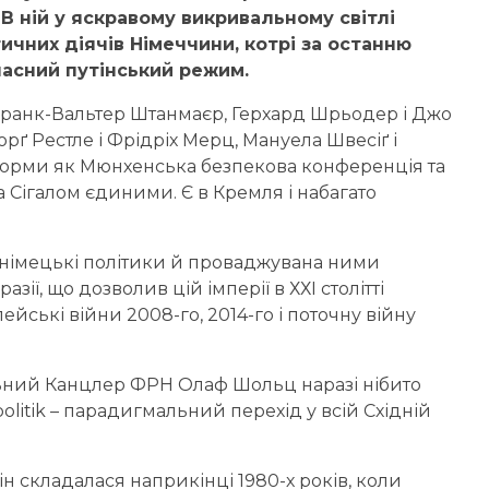
В ній у яскравому викривальному світлі
ичних діячів Німеччини, котрі за останню
часний путінський режим.
і Франк-Вальтер Штанмаєр, Герхард Шрьодер і Джо
орґ Рестле і Фрідріх Мерц, Мануела Швесіґ і
атформи як Мюнхенська безпекова конференція та
та Сігалом єдиними. Є в Кремля і набагато
ні німецькі політики й проваджувана ними
зії, що дозволив цій імперії в ХХІ столітті
йські війни 2008-го, 2014-го і поточну війну
ьний Канцлер ФРН Олаф Шольц наразі нібито
olitik – парадигмальний перехід у всій Східній
 складалася наприкінці 1980-х років, коли