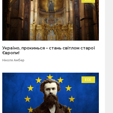
Україно, прокинься – стань світлом старої
Європи!
Ніколя Амбер
ЕСЕ