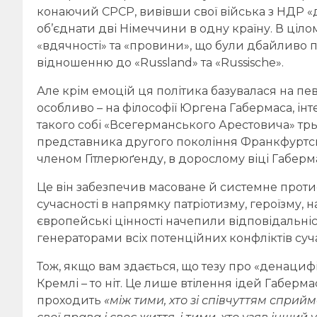
конаючий СРСР, вивівши свої війська з НДР «
об’єднати дві Німеччини в одну країну. В ціло
«вдячності» та «провини», що були дбайливо 
відношенню до «Russland» та «Russische».
Але крім емоцій ця політика базувалася на пе
особливо – на філософії Юргена Габермаса, ін
такого собі «Всегерманського Арестовича» трь
представника другого покоління Франкфуртсь
членом Гітлерюґенду, в дорослому віці Габе
Це він забезпечив масоване й системне прот
сучасності в напрямку патріотизму, героїзму, н
європейські цінності начепили відповідальніс
генераторами всіх потенційних конфліктів суч
Тож, якщо вам здається, що тезу про «денаци
Кремлі – то ніт. Це лише втілення ідей Габерм
проходить
«між тими, хто зі співчуттям сприйм