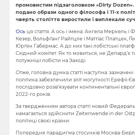
промовистим підзаголовком «Dirty Dozen». 
подано образи одного філософа і 11-х політ
чверть століття виростили і виплекали су
Ось
ця стаття. А ось і імена: Ангела Меркель 
Кезер, Вольфґанґ Райтцле і Маттіас Платцек, Ґе
Юрґен Габермас. А до них такі лобістські пл
Східний комітет. Як то мовиться, не Депард’є 
потужніші лобісти на Заході.
Отже, головна думка статті наступна: зазначе
політика забезпечили зліт могутності Ерефії-Євра
послідовно розв’язувати континентальні європе
2022-го років.
За твердженням автора статті новий Федерал
намагається здійснити Zeitenwende in der Ostp
політиці своєї країни.
Попередня парадигма стосунків Москва-Берлін