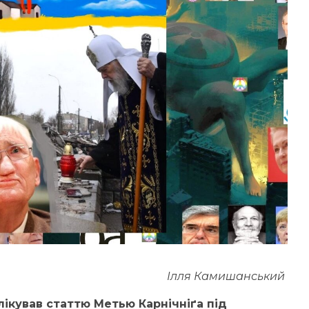
Ілля Камишанський
лікував статтю Метью Карнічніґа під