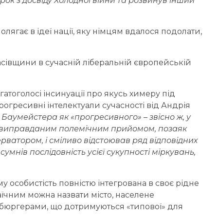
 урок з досвіду Холодної війни та розвинув інший
олягає в ідеї нації, яку німцям вдалося подолати,
.
сівщини в сучасній ліберальній європейській
гатоголосі інсинуації про якусь химеру під
рогресивні інтелектуали сучасності від Андрія
. Баумейстера як «прогресивного» – звісно ж, у
невиправданим полемічним прийомом, позаяк
рватором, і сміливо відстоював ряд відповідних
сумнів послідовність усієї сукупності міркувань,
му особистість повністю інтегрована в своє рідне
рхаїчним можна назвати місто, населене
бюргерами, що дотримуються «типової» для