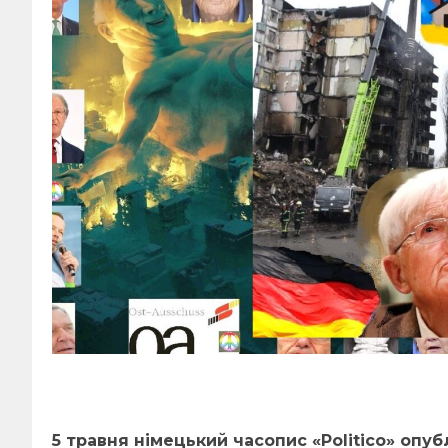
5 травня німецький часопис «Politico» опуб