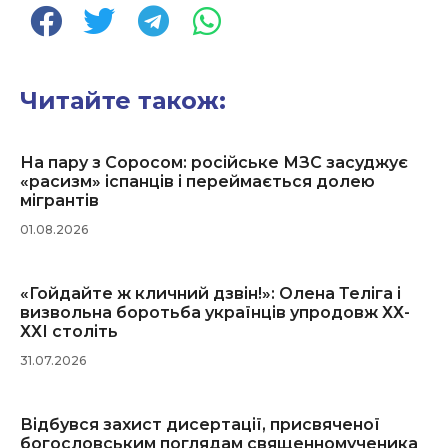
Читайте також:
На пару з Соросом: російське МЗС засуджує
«расизм» іспанців і переймається долею
мігрантів
01.08.2026
«Гойдайте ж кличний дзвін!»: Олена Теліга і
визвольна боротьба українців упродовж ХХ-
ХХІ століть
31.07.2026
Відбувся захист дисертації, присвяченої
богословським поглядам священномученика