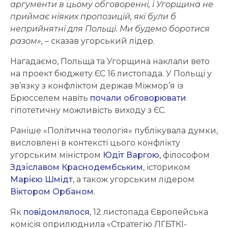
аргументи в цьому обговоренні, і Угорщина не
приймає ніяких пропозицій, які були б
неприйнятні для Польщі. Ми будемо боротися
разом»,
– сказав угорський лідер.
Нагадаємо, Польща та Угорщина наклали вето
на проект бюджету ЄС 16 листопада. У Польщі у
зв’язку з конфліктом держав Міжмор’я із
Брюсселем навіть
почали обговорювати
гіпотетичну можливість виходу з ЄС.
Раніше «Політична теологія» публікувала думки,
висловлені в контексті цього конфлікту
угорським міністром
Юдіт Варгою
, філософом
Здзіславом Краснодембським
, істориком
Марією Шмідт
, а також угорським лідером
Віктором Орбаном
.
Як
повідомлялося
, 12 листопада Європейська
комісія оприлюднила «Стратегію ЛГБТКІ-