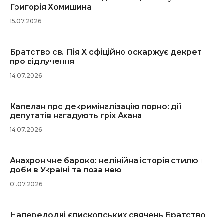
Григорія Хомишина
15.07.2026
Братство св. Пія X офіційно оскаржує декрет
про відлучення
14.07.2026
Капелан про декриміналізацію порно: дії
депутатів нагадують гріх Ахана
14.07.2026
Анахронічне бароко: нелінійна історія стилю і
доби в Україні та поза нею
01.07.2026
Напередодні єпископських свячень Братство