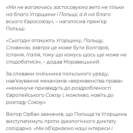
«Ми не вагаючись застосовуємо вето не тільки
на благо Угорщини і Польщі, а й на благо
всього Євросоюзу»,
– наголосив прем’єр
Польщі.
«Сьогодні атакують Угорщину, Польщу,
Словенію, завтра це може бути Болгарія,
Іспанія, Італія, тому що комусь щось ще може не
сподобатися»,
– додав Моравецький.
За словами очільника польського уряду,
нав’язування механізмів «верховенства права»
«неминуче призведуть до роздробленості
Європейського Союзу і, можливо, навіть до
розпаду Союзу»
.
Віктор Орбан зазначив, що Польща та Угорщина
виступатимуть проти ідеологічного диктату
солідарно.
«Ми об’єднаємо наші інтереси і