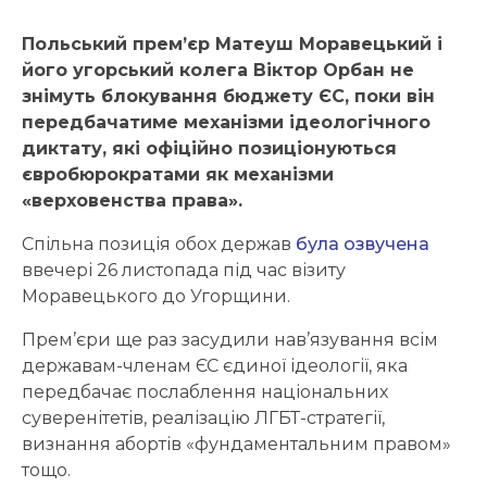
Польський прем’єр Матеуш Моравецький і
його угорський колега Віктор Орбан не
знімуть блокування бюджету ЄС, поки він
передбачатиме механізми ідеологічного
диктату, які офіційно позиціонуються
євробюрократами як механізми
«верховенства права».
Спільна позиція обох держав
була озвучена
ввечері 26 листопада під час візиту
Моравецького до Угорщини.
Прем’єри ще раз засудили нав’язування всім
державам-членам ЄС єдиної ідеології, яка
передбачає послаблення національних
суверенітетів, реалізацію ЛГБТ-стратегії,
визнання абортів «фундаментальним правом»
тощо.