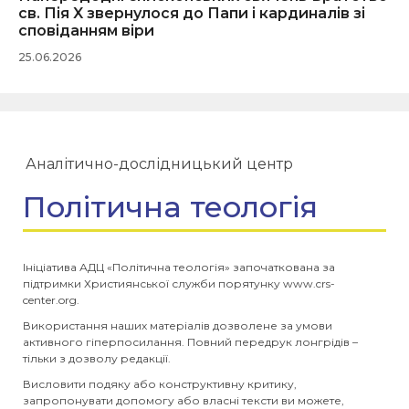
св. Пія X звернулося до Папи і кардиналів зі
сповіданням віри
25.06.2026
Аналітично-дослідницький центр
Політична теологія
Ініціатива АДЦ «Політична теологія» започаткована за
підтримки Християнської служби порятунку www.crs-
center.org.
Використання наших матеріалів дозволене за умови
активного гіперпосилання. Повний передрук лонгрідів –
тільки з дозволу редакції.
Висловити подяку або конструктивну критику,
запропонувати допомогу або власні тексти ви можете,