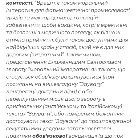
контексті
: “Врешті, є також моральний
імператив для фармацевтичної промисловості,
урядів та міжнародних організацій
забезпечити, щоби вакцини, котрі є ефективні
та безпечні з медичного погляду, як рівно ж
етично прийнятні, були також доступними для
найбідніших країн у спосіб, який не є для них
дорогим (витратним)”. Таким чином,
представлення Блаженнішим Святославом
звороту “моральний імператив” як такого, що
стосується обов’язку вакцинуватися (при
посиланні на вищезгадану “Заувагу”
Конгрегації доктрини віри) є або
переплутанням місця цього звороту в
оригінальних (англійському та італійському)
текстах “Зауваги”, або наміреним бажанням
достосувати текст “Зауваги” до проштовхуваної
секулярними урядами загальносвітової
практики
обов’язкової
вакцинації (а що при