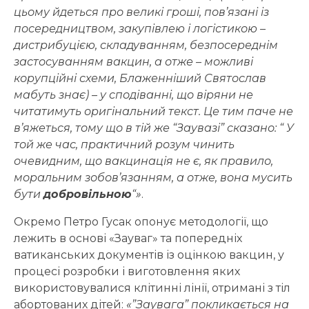
цьому йдеться про великі гроші, пов’язані із
посередництвом, закупівлею і логістикою –
дистрибуцією, складуванням, безпосереднім
застосуванням вакцин, а отже – можливі
корупційні схеми, Блаженніший Святослав
мабуть знає) – у сподіванні, що віряни не
читатимуть оригінальний текст. Це тим паче не
в’яжеться, тому що в тій же “Заувазі” сказано: “ У
той же час, практичний розум чинить
очевидним, що вакцинація не є, як правило,
моральним зобов’язанням, а отже, вона мусить
бути
добровільною
“»
.
Окремо Петро Гусак опонує методології, що
лежить в основі «Зауваг» та попередніх
ватиканських документів із оцінкою вакцин, у
процесі розробки і виготовлення яких
використовувалися клітинні лінії, отримані з тіл
абортованих дітей:
«”Заувага” покликається на