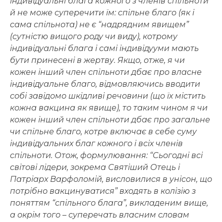
індивідуальні блага кожного з членів спільноти
й не може суперечити їм: спільне благо (як і
сама спільнота) не є “надрядним явищем”
(сутністю вищого роду чи виду), котрому
індивідуальні блага і самі індивідууми мають
бути принесені в жертву. Якщо, отже, я чи
кожен інший член спільноти дбає про власне
індивідуальне благо, відмовляючись вводити
собі завідомо шкідливі речовини (що їх містить
кожна вакцина як явище), то таким чином я чи
кожен інший член спільноти дбає про загальне
чи спільне благо, котре включає в себе суму
індивідуальних благ кожного і всіх членів
спільноти. Отож, формулювання: “Сьогодні всі
світові лідери, зокрема Святіший Отець і
Патріарх Варфоломій, висловилися в унісон, що
потрібно вакцинуватися” входять в колізію з
поняттям “спільного блага”, викладеним вище,
а окрім того – суперечать власним словам