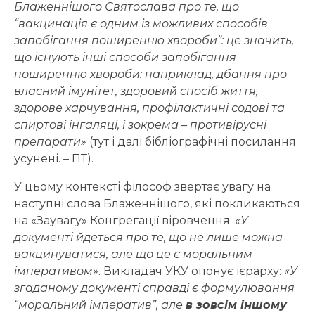
Блаженнішого Святослава про те, що
“вакцинація є одним із можливих способів
запобігання поширенню хвороби”: це значить,
що існують інші способи запобігання
поширенню хвороби: наприклад, дбання про
власний імунітет, здоровий спосіб життя,
здорове харчування, профілактичні содові та
спиртові інгаляці, і зокрема – противірусні
препарати»
(тут і далі бібліографічні посилання
усунені. – ПТ).
У цьому контексті філософ звертає увагу на
наступні слова Блаженнішого, які покликаються
на «Заувагу» Конгрегації віровчення:
«У
документі йдеться про те, що не лише можна
вакцинуватися, але що це є моральним
імперативом»
. Викладач УКУ опонує ієрарху:
«У
згаданому документі справді є формулювання
“моральний імператив”, але
в зовсім іншому