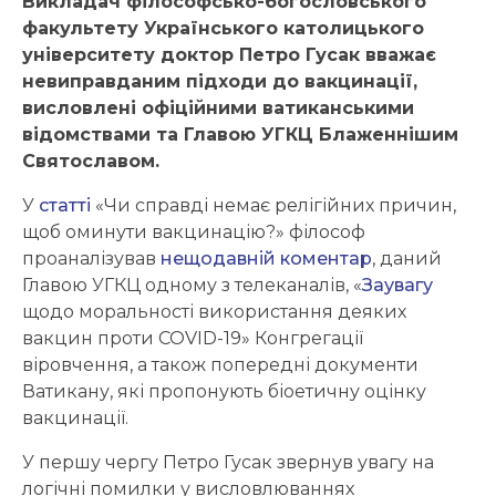
Викладач філософсько-богословського
факультету Українського католицького
університету доктор Петро Гусак вважає
невиправданим підходи до вакцинації,
висловлені офіційними ватиканськими
відомствами та Главою УГКЦ Блаженнішим
Святославом.
У
статті
«Чи справді немає релігійних причин,
щоб оминути вакцинацію?» філософ
проаналізував
нещодавній коментар
, даний
Главою УГКЦ одному з телеканалів, «
Заувагу
щодо моральності використання деяких
вакцин проти COVID-19» Конгрегації
віровчення, а також попередні документи
Ватикану, які пропонують біоетичну оцінку
вакцинації.
У першу чергу Петро Гусак звернув увагу на
логічні помилки у висловлюваннях