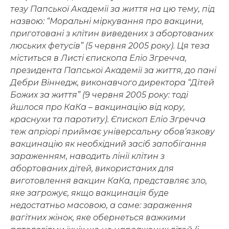
тезу Папської Академії за життя на цю тему, під
назвою: “Моральні міркування про вакцини,
приготовані з клітин виведених з абортованих
люських фетусів” (5 червня 2005 року). Ця теза
міститься в Листі єпископа Еліо Згречча,
президента Папської Академії за життя, до пані
Дебри Віннедж, виконавчого директора “Дітей
Божих за життя” (9 червня 2005 року: тоді
йшлося про КаКа – вакцинацію від кору,
краснухи та паротиту). Єпископ Еліо Згречча
теж апріорі приймає універсальну обов’язкову
вакцинацію як необхідний засіб запобігання
зараженням, наводить лінії клітин з
абортованих дітей, використаних для
виготовлення вакцин КаКа, представляє зло,
яке загрожує, якщо вакцинація буде
недостатньо масовою, а саме: зараження
вагітних жінок, яке обернеться важкими