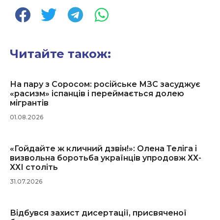
Читайте також:
На пару з Соросом: російське МЗС засуджує
«расизм» іспанців і переймається долею
мігрантів
01.08.2026
«Гойдайте ж кличний дзвін!»: Олена Теліга і
визвольна боротьба українців упродовж ХХ-
ХХІ століть
31.07.2026
Відбувся захист дисертації, присвяченої