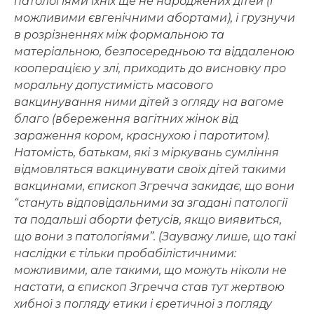
патологіями їхніх ще не народжених дітей (і
можливими євгенічними абортами), і грузнучи
в розрізненнях між формальною та
матеріальною, безпосередньою та віддаленою
кооперацією у злі, приходить до висновку про
моральну допустимість масового
вакцинування ними дітей з огляду на вагоме
благо (вбереження вагітних жінок від
зараження кором, краснухою і паротитом).
Натомість, батькам, які з міркувань сумління
відмовляться вакцинувати своїх дітей такими
вакцинами, єпископ Згречча закидає, що вони
“стануть відповідальними за згадані патології
та подальші аборти фетусів, якщо виявиться,
що вони з патологіями”. (Зауважу лише, що такі
наслідки є тільки пробабілістичними:
можливими, але такими, що можуть ніколи не
настати, а єпископ Згречча став тут жертвою
хибної з погляду етики і єретичної з погляду