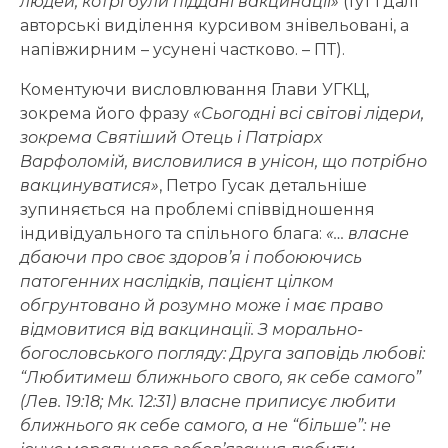
людей, котрі були піддані вакцинації»
(тут і далі
авторські виділення курсивом знівельовані, а
напівжирним – усунені частково. – ПТ).
Коментуючи висловлювання Глави УГКЦ,
зокрема його фразу
«Сьогодні всі світові лідери,
зокрема Святіший Отець і Патріарх
Варфоломій, висловилися в унісон, що потрібно
вакцинуватися»
, Петро Гусак детальніше
зупиняється на проблемі співвідношення
індивідуального та спільного блага:
«… власне
дбаючи про своє здоров’я і побоюючись
патогенних наслідків, пацієнт цілком
обгрунтовано й розумно може і має право
відмовитися від вакцинації. З морально-
богословського погляду: Друга заповідь любові:
“Любитимеш ближнього свого, як себе самого”
(Лев. 19:18; Мк. 12:31) власне приписує любити
ближнього як себе самого, а не “більше”: не