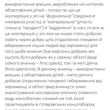
використання вакцин, вироблених на клітинах
абортованих дітей – попри те, що ця
кооперація у злі не “формальна” (свідома й
намірена участь), а “матеріальна” (участь
тільки в “продукті”) й “віддалена” в часі, то все ж,
це кооперація у злі, яка не може стати доброю
навіть через добру ціль (подолання пандемії й
вбереження інших людей від заражень): для
того щоби вчинок був морльно добрим, він
мусить бути добрим як у своєму об’єкті (виді
самого вчинку – finis operis), так і в меті діяча
(finis operantis). В даному вчинку – використанні
вакцин з абортованих дітей – мета діяча є
доброю (подолання пандемії і вбереження від
заражень), а об’єкт (вид вчинку) є злим:
користування наслідками злочину (певного
виду каннібалізм, схожий на той, який
практикували в гітлерівських концтаборах,