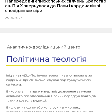
Напередодні єпископських свячень Братство
св. Пія X звернулося до Папи і кардиналів зі
сповіданням віри
25.06.2026
Аналітично-дослідницький центр
Політична теологія
Ініціатива АДЦ «Політична теологія» започаткована за
підтримки Християнської служби порятунку www.crs-
center.org.
Використання наших матеріалів дозволене за умови
активного гіперпосилання. Повний передрук лонгрідів –
тільки з дозволу редакції.
Висловити подяку або конструктивну критику,
запропонувати допомогу або власні тексти ви можете,