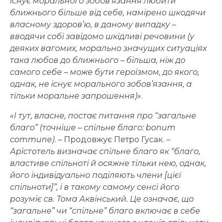
існує морального зобов’язання любити
ближнього більше від себе, намірено шкодячи
власному здоров’ю, в даному випадку –
вводячи собі завідомо шкідливі речовини (у
деяких вагомих, морально значущих ситуаціях
така любов до ближнього – більша, ніж до
самого себе – може бути героїзмом, до якого,
однак, не існує морального зобов’язання, а
тільки моральне запрошення)»
.
«І тут, власне, постає питання про “загальне
благо” (точніше – спільне благо: bonum
commune)
.
–
Продовжує Петро Гусак.
–
Арістотель визначає спільне благо як “благо,
властиве спільноті й осяжне тільки нею, однак,
його індивідуально поділяють члени [цієї
спільноти]”, і в такому самому сенсі його
розуміє св. Тома Аквінський. Це означає, що
“загальне” чи “спільне” благо включає в себе