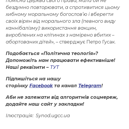
помісна Церква свого права, мала би не
бездумно повторювати, а спротивитися цьому
хибному моральному богослов’ю і вберегти
своїх вірян від морального зла (певного виду
каннібалізму): використання вакцин,
вироблених на клітинах з намірено вбитих
–
абортованих дітей»,
– стверджує Петро Гусак.
Подобається «Політична теологія»?
Допоможіть нам працювати ефективніше!
Наші реквізити –
ТУТ
Підпишіться на нашу
сторінку
Facebook
та канал
Telegram
!
Аби не залежати від алгоритмів соцмереж,
додайте наш сайт у закладки!
Ілюстрація:
Synod.ugcc.ua