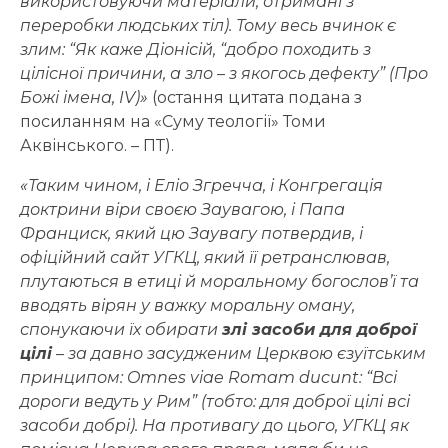
використовуючи матеріали, отримані з
переробки людських тіл). Тому весь вчинок є
злим: “Як каже Діонісій, “добро походить з
цілісної причини, а зло – з якогось дефекту” (Про
Божі імена, IV)»
(остання цитата подана з
посиланням на «Суму теології» Томи
Аквінського. – ПТ).
«Таким чином, і Еліо Згречча, і Конгрегація
доктрини віри своєю Заувагою, і Папа
Франциск, який цю Заувагу потвердив, і
офіційний сайт УГКЦ, який її ретранслював,
плутаються в етиці й моральному богослов’ї та
вводять вірян у важку моральну оману,
спонукаючи їх обирати
злі засоби для доброї
цілі
– за давно засудженим Церквою єзуїтським
принципом: Omnes viae Romam ducunt: “Всі
дороги ведуть у Рим” (тобто: для доброї цілі всі
засоби добрі). На противагу до цього, УГКЦ як