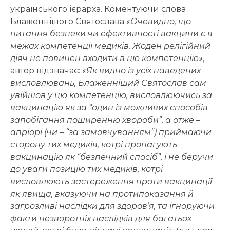
українського ієрарха. Коментуючи слова
Блаженнішого Святослава
«Очевидно, що
питання безпеки чи ефективності вакцини є в
межах компетенції медиків. Жоден релігійний
діяч не повинен входити в цю компетенцію»
,
автор відзначає:
«Як видно із усіх наведених
висловлювань, Блаженніший Святослав сам
увійшов у цю компетенцію, висловлюючись за
вакцинацію як за “один із можливих способів
запобігання поширенню хвороби”, а отже –
апріорі (чи – “за замовчуванням”) приймаючи
сторону тих медиків, котрі пропагують
вакцинацію як “безпечний спосіб”, і не беручи
до уваги позицію тих медиків, котрі
висловлюють застереження проти вакцинації
як явища, вказуючи на протипоказання й
загрозливі наслідки для здоров’я, та ігноруючи
факти незворотніх наслідків для багатьох