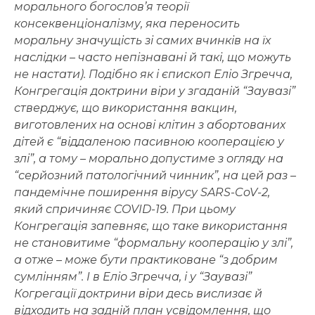
морального богослов’я теорії
консеквенціоналізму, яка переносить
моральну значущість зі самих вчинків на їх
наслідки – часто непізнавані й такі, що можуть
не настати). Подібно як і єпископ Еліо Згречча,
Конгрегація доктрини віри у згаданій “Заувазі”
стверджує, що використання вакцин,
виготовлених на основі клітин з абортованих
дітей є “віддаленою пасивною кооперацією у
злі”, а тому – морально допустиме з огляду на
“серйозний патологічний чинник”, на цей раз –
пандемічне поширення вірусу SARS-CoV-2,
який спричиняє COVID-19. При цьому
Конгрегація запевняє, що таке використання
не становитиме “формальну кооперацію у злі”,
а отже – може бути практиковане “з добрим
сумлінням”. І в Еліо Згречча, і у “Заувазі”
Когрегації доктрини віри десь вислизає й
відходить на задній план усвідомлення, що