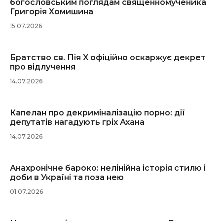
богословським поглядам священномученика
Григорія Хомишина
15.07.2026
Братство св. Пія X офіційно оскаржує декрет
про відлучення
14.07.2026
Капелан про декриміналізацію порно: дії
депутатів нагадують гріх Ахана
14.07.2026
Анахронічне бароко: нелінійна історія стилю і
доби в Україні та поза нею
01.07.2026